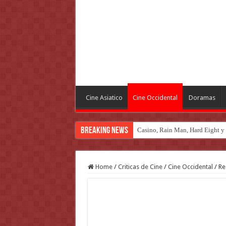
Cine Asiatico
Cine Occidental
Doramas
Breaking News
Casino, Rain Man, Hard Eight y o
Introducción al maravilloso mu
Análisis ‘The Last Of Us: Parte II
Home
/
Criticas de Cine
/
Cine Occidental
/
Re
Netflix se asoma de cerca a la in
Top 20 de series 2017
‘The Flash’: 3×11 – Dead or Ali