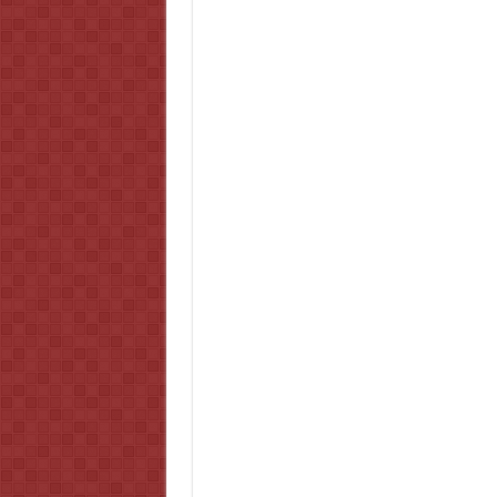
‘Legends of Tomorrow’: 2×10 –
‘Supergirl’: 2×10 – We Can Be 
‘Arrow’: 5×10 – Who Are You?
‘The Flash’: 3×10 – Borrowing 