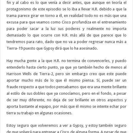
fin y al cabo es lo que venía a decir antes, que aunque en teoría el
protagonismo de este episodio se lo iba a llevar H.R. debido a que la
trama parece girar en torno a él, en realidad todo no es más que una
excusa para que veamos como Cisco profundiza en el entrenamiento
para poder sacar a la luz sus poderes y realmente no importa
demasiado lo que ocurre con H.R. más allá de que parece que lo
tendremos para rato, dado que no va a poder regresar nunca más a
Tierra-19 puesto que Gypsy dirá que lo ha asesinado.
Hay mucha gente a la que H.R. no termina de convencerles, y puedo
entenderlo hasta cierto punto, ya que yo también hecho de menos al
Harrison Wells de Tierra-2, pero sin embargo creo que este puede
aportar mucho más de lo que él mismo piensa. Sí, puede ser un
fraude respecto a que todos pensabamos que era una mente brillante
al estilo de sus dobles que ya conocíamos, pero en el fondo, a pesar
de ser muy diferente, no deja de ser brillante en otros aspectos y
aporta bastante al equipo, por más que él mismo se intente echar por
tierra su trabajo en algunas ocasiones.
Estoy seguro que volveremos a ver a Gypsy, y estoy también seguro
de que volverá para entrenar a Cisco de alguna forma. A pesar de que