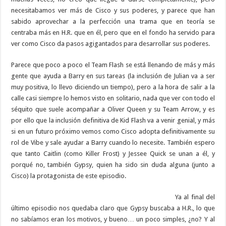
necesitabamos ver más de Cisco y sus poderes, y parece que han
sabido aprovechar a la perfección una trama que en teoría se
centraba más en H.R. que en él, pero que en el fondo ha servido para
ver como Cisco da pasos agigantados para desarrollar sus poderes.
Parece que poco a poco el Team Flash se está llenando de más y más
gente que ayuda a Barry en sus tareas (la inclusión de Julian va a ser
muy positiva, lo llevo diciendo un tiempo), pero a la hora de salir a la
calle casi siempre lo hemos visto en solitario, nada que ver con todo el
séquito que suele acompañar a Oliver Queen y su Team Arrow, y es
por ello que la inclusión definitiva de Kid Flash va a venir genial, y más
si en un futuro próximo vemos como Cisco adopta definitivamente su
rol de Vibe y sale ayudar a Barry cuando lo necesite. También espero
que tanto Caitlin (como Killer Frost) y Jessee Quick se unan a él, y
porqué no, también Gypsy, quien ha sido sin duda alguna (junto a
Cisco) la protagonista de este episodio.
Ya al final del
último episodio nos quedaba claro que Gypsy buscaba a H.R., lo que
no sabíamos eran los motivos, y bueno… un poco simples, ¿no? Y al