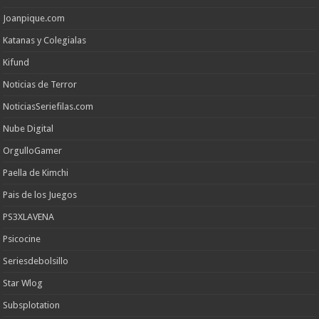
Joanpique.com
Katanas y Colegialas
Kifund
Noticias de Terror
NoticiasSeriefilas.com
Nube Digital
OrgulloGamer
Paella de Kimchi
Pais de los Juegos
PS3XLAVENA
Psicocine
Seriesdebolsillo
Star Wlog
Subsplotation