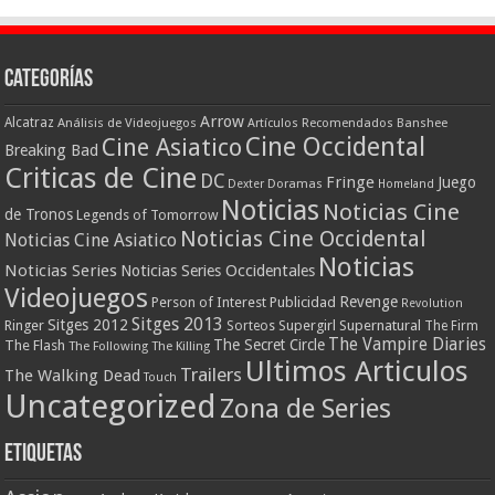
Categorías
Arrow
Alcatraz
Análisis de Videojuegos
Artículos Recomendados
Banshee
Cine Occidental
Cine Asiatico
Breaking Bad
Criticas de Cine
DC
Fringe
Juego
Dexter
Doramas
Homeland
Noticias
Noticias Cine
de Tronos
Legends of Tomorrow
Noticias Cine Occidental
Noticias Cine Asiatico
Noticias
Noticias Series
Noticias Series Occidentales
Videojuegos
Revenge
Person of Interest
Publicidad
Revolution
Sitges 2013
Sitges 2012
Ringer
Supergirl
Supernatural
Sorteos
The Firm
The Vampire Diaries
The Secret Circle
The Flash
The Following
The Killing
Ultimos Articulos
Trailers
The Walking Dead
Touch
Uncategorized
Zona de Series
Etiquetas