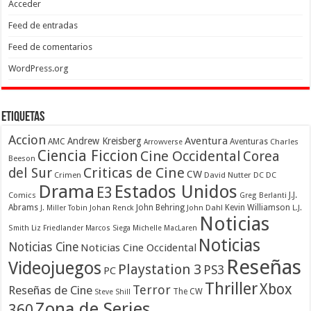
Acceder
Feed de entradas
Feed de comentarios
WordPress.org
Etiquetas
Accion
Aventura
Andrew Kreisberg
AMC
Aventuras
Charles
Arrowverse
Ciencia Ficcion
Cine Occidental
Corea
Beeson
Criticas de Cine
del Sur
CW
Crimen
David Nutter
DC
DC
Drama
Estados Unidos
E3
Comics
J.J.
Greg Berlanti
Abrams
John Behring
Kevin Williamson
J. Miller Tobin
Johan Renck
John Dahl
L.J.
Noticias
Smith
Liz Friedlander
Marcos Siega
Michelle MacLaren
Noticias
Noticias Cine
Noticias Cine Occidental
Reseñas
Videojuegos
Playstation 3
PS3
PC
Thriller
Xbox
Terror
Reseñas de Cine
The CW
Steve Shill
Zona de Series
360