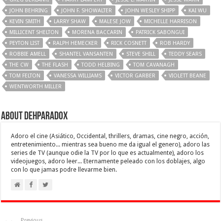
JOHN BEHRING
JOHN F. SHOWALTER
JOHN WESLEY SHIPP
KAI WU
KEVIN SMITH
LARRY SHAW
MALESE JOW
MICHELLE HARRISON
MILLICENT SHELTON
MORENA BACCARIN
PATRICK SABONGUI
PEYTON LIST
RALPH HEMECKER
RICK COSNETT
ROB HARDY
ROBBIE AMELL
SHANTEL VANSANTEN
STEVE SHILL
TEDDY SEARS
THE CW
THE FLASH
TODD HELBING
TOM CAVANAGH
TOM FELTON
VANESSA WILLIAMS
VICTOR GARBER
VIOLETT BEANE
WENTWORTH MILLER
About Dehparadox
Adoro el cine (Asiático, Occidental, thrillers, dramas, cine negro, acción,
entretenimiento... mientras sea bueno me da igual el genero), adoro las
series de TV (aunque odie la TV por lo que es actualmente), adoro los
videojuegos, adoro leer... Eternamente peleado con los doblajes, algo
con lo que jamas podre llevarme bien.
Previous