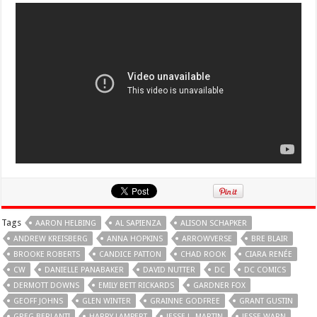
Tags
AARON HELBING
AL SAPIENZA
ALISON SCHAPKER
ANDREW KREISBERG
ANNA HOPKINS
ARROWVERSE
BRE BLAIR
BROOKE ROBERTS
CANDICE PATTON
CHAD ROOK
CIARA RENÉE
CW
DANIELLE PANABAKER
DAVID NUTTER
DC
DC COMICS
DERMOTT DOWNS
EMILY BETT RICKARDS
GARDNER FOX
GEOFF JOHNS
GLEN WINTER
GRAINNE GODFREE
GRANT GUSTIN
GREG BERLANTI
HARRY LAMPERT
JESSE L. MARTIN
JESSE WARN