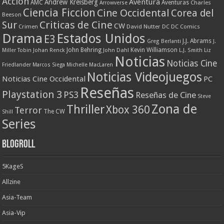
Accion
Aventura
Andrew Kreisberg
AMC
Aventuras
Charles
Arrowverse
Ciencia Ficcion
Cine Occidental
Corea del
Beeson
Criticas de Cine
Sur
CW
Crimen
David Nutter
DC
DC Comics
Drama
Estados Unidos
E3
J.J. Abrams
Greg Berlanti
J.
John Behring
Kevin Williamson
Miller Tobin
Johan Renck
John Dahl
L.J. Smith
Liz
Noticias
Noticias Cine
Friedlander
Marcos Siega
Michelle MacLaren
Noticias Videojuegos
Noticias Cine Occidental
PC
Reseñas
Playstation 3
PS3
Reseñas de Cine
Steve
Zona de
Thriller
Xbox 360
Terror
The CW
Shill
Series
Blogroll
5KageS
Allzine
Asia-Team
Asia-Vip