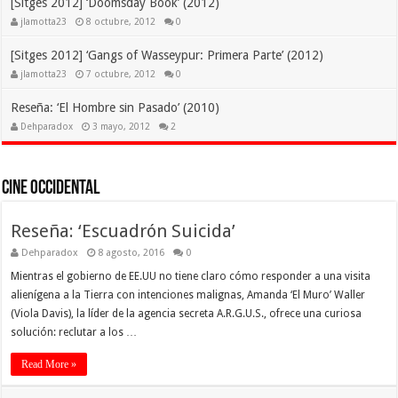
[Sitges 2012] ‘Doomsday Book’ (2012)
jlamotta23
8 octubre, 2012
0
[Sitges 2012] ‘Gangs of Wasseypur: Primera Parte’ (2012)
jlamotta23
7 octubre, 2012
0
Reseña: ‘El Hombre sin Pasado’ (2010)
Dehparadox
3 mayo, 2012
2
Cine Occidental
Reseña: ‘Escuadrón Suicida’
Dehparadox
8 agosto, 2016
0
Mientras el gobierno de EE.UU no tiene claro cómo responder a una visita
alienígena a la Tierra con intenciones malignas, Amanda ‘El Muro’ Waller
(Viola Davis), la líder de la agencia secreta A.R.G.U.S., ofrece una curiosa
solución: reclutar a los …
Read More »