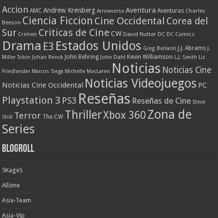
Accion
Aventura
Andrew Kreisberg
AMC
Aventuras
Charles
Arrowverse
Ciencia Ficcion
Cine Occidental
Corea del
Beeson
Criticas de Cine
Sur
CW
Crimen
David Nutter
DC
DC Comics
Drama
Estados Unidos
E3
J.J. Abrams
Greg Berlanti
J.
John Behring
Kevin Williamson
Miller Tobin
Johan Renck
John Dahl
L.J. Smith
Liz
Noticias
Noticias Cine
Friedlander
Marcos Siega
Michelle MacLaren
Noticias Videojuegos
Noticias Cine Occidental
PC
Reseñas
Playstation 3
PS3
Reseñas de Cine
Steve
Zona de
Thriller
Xbox 360
Terror
The CW
Shill
Series
Blogroll
5KageS
Allzine
Asia-Team
Asia-Vip