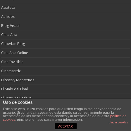
Asiateca
Aullidos
Blog Visual
Casa Asia
Chowfan Blog
Cine Asia Online
Cine Invisible
Cinemastric
Dioses y Monstruos
El Malo del Final
El Pozo de Sadako
Uso de cookies
Estrenos Cinema
Este sitio web utiliza cookies para que usted tenga la mejor experiencia de
usuario. Si continúa navegando está dando su consentimiento para la
aceptación de las mencionadas cookies y la aceptación de nuestra
política de
Filmbunker
cookies
, pinche el enlace para mayor información.
plugin cookies
Gamerstown
ACEPTAR