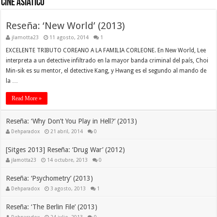
Cine Asiatico
Reseña: ‘New World’ (2013)
jlamotta23
11 agosto, 2014
1
EXCELENTE TRIBUTO COREANO A LA FAMILIA CORLEONE. En New World, Lee
interpreta a un detective infiltrado en la mayor banda criminal del país, Choi
Min-sik es su mentor, el detective Kang, y Hwang es el segundo al mando de
la …
Read More »
Reseña: ‘Why Don’t You Play in Hell?’ (2013)
Dehparadox
21 abril, 2014
0
[Sitges 2013] Reseña: ‘Drug War’ (2012)
jlamotta23
14 octubre, 2013
0
Reseña: ‘Psychometry’ (2013)
Dehparadox
3 agosto, 2013
1
Reseña: ‘The Berlin File’ (2013)