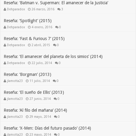
Reseña: ‘Batman v. Superman: El amanecer de la Justicia’
Dehparadox
26 marzo, 2016
3
Reseña: ‘Spotlight’ (2015)
Dehparadox
4 enero, 2016
0
Reseña: ‘Fast & Furious 7’ (2015)
Dehparadox
2 abril, 2015
0
Reseña: ‘El amanecer del planeta de los simios’ (2014)
Dehparadox
22 julio, 2014
0
Reseña: ‘Borgman’ (2013)
jlamotta23
11 julio, 2014
0
Reseña: ‘El sueño de Ellis’ (2013)
jlamotta23
27 junio, 2014
0
Reseña: ‘Al filo del mañana’ (2014)
jlamotta23
29 mayo, 2014
0
Reseña: ‘X-Men: Días del futuro pasado’ (2014)
jlamotta23
23 mayo, 2014
0