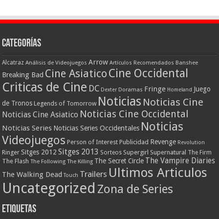
Categorías
Arrow
Alcatraz
Análisis de Videojuegos
Artículos Recomendados
Banshee
Cine Occidental
Cine Asiatico
Breaking Bad
Criticas de Cine
DC
Fringe
Juego
Dexter
Doramas
Homeland
Noticias
Noticias Cine
de Tronos
Legends of Tomorrow
Noticias Cine Occidental
Noticias Cine Asiatico
Noticias
Noticias Series
Noticias Series Occidentales
Videojuegos
Revenge
Person of Interest
Publicidad
Revolution
Sitges 2013
Sitges 2012
Ringer
Supergirl
Supernatural
Sorteos
The Firm
The Vampire Diaries
The Secret Circle
The Flash
The Following
The Killing
Ultimos Articulos
Trailers
The Walking Dead
Touch
Uncategorized
Zona de Series
Etiquetas