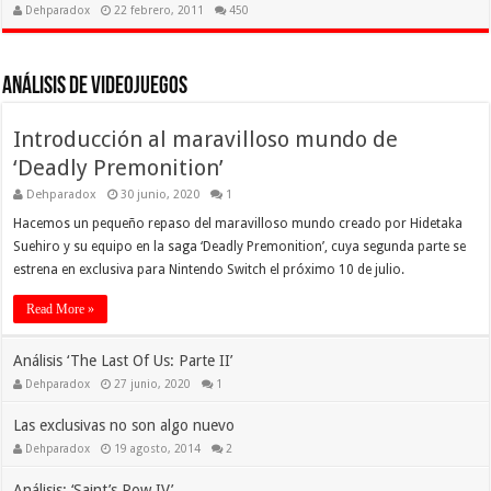
Dehparadox
22 febrero, 2011
450
Análisis de Videojuegos
Introducción al maravilloso mundo de
‘Deadly Premonition’
Dehparadox
30 junio, 2020
1
Hacemos un pequeño repaso del maravilloso mundo creado por Hidetaka
Suehiro y su equipo en la saga ‘Deadly Premonition’, cuya segunda parte se
estrena en exclusiva para Nintendo Switch el próximo 10 de julio.
Read More »
Análisis ‘The Last Of Us: Parte II’
Dehparadox
27 junio, 2020
1
Las exclusivas no son algo nuevo
Dehparadox
19 agosto, 2014
2
Análisis: ‘Saint’s Row IV’