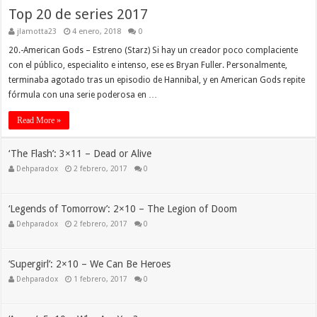
Top 20 de series 2017
jlamotta23
4 enero, 2018
0
20.-American Gods – Estreno (Starz) Si hay un creador poco complaciente
con el público, especialito e intenso, ese es Bryan Fuller. Personalmente,
terminaba agotado tras un episodio de Hannibal, y en American Gods repite
fórmula con una serie poderosa en …
Read More »
‘The Flash’: 3×11 – Dead or Alive
Dehparadox
2 febrero, 2017
0
‘Legends of Tomorrow’: 2×10 – The Legion of Doom
Dehparadox
2 febrero, 2017
0
‘Supergirl’: 2×10 – We Can Be Heroes
Dehparadox
1 febrero, 2017
0