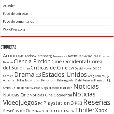
Acceder
Feed de entradas
Feed de comentarios
WordPress.org
Etiquetas
Accion
Aventura
Andrew Kreisberg
AMC
Aventuras
Charles
Arrowverse
Ciencia Ficcion
Cine Occidental
Corea
Beeson
Criticas de Cine
del Sur
CW
Crimen
David Nutter
DC
DC
Drama
Estados Unidos
E3
Comics
J.J.
Greg Berlanti
Abrams
John Behring
Kevin Williamson
J. Miller Tobin
Johan Renck
John Dahl
L.J.
Noticias
Smith
Liz Friedlander
Marcos Siega
Michelle MacLaren
Noticias
Noticias Cine
Noticias Cine Occidental
Reseñas
Videojuegos
Playstation 3
PS3
PC
Thriller
Xbox
Terror
Reseñas de Cine
The CW
Steve Shill