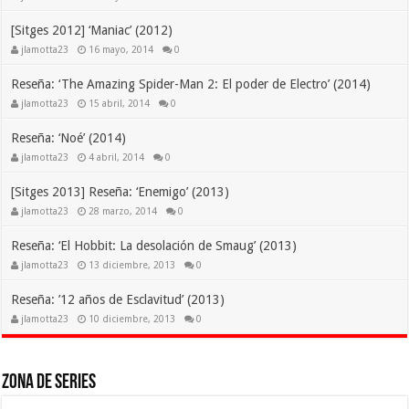
[Sitges 2012] ‘Maniac’ (2012)
jlamotta23
16 mayo, 2014
0
Reseña: ‘The Amazing Spider-Man 2: El poder de Electro’ (2014)
jlamotta23
15 abril, 2014
0
Reseña: ‘Noé’ (2014)
jlamotta23
4 abril, 2014
0
[Sitges 2013] Reseña: ‘Enemigo’ (2013)
jlamotta23
28 marzo, 2014
0
Reseña: ‘El Hobbit: La desolación de Smaug’ (2013)
jlamotta23
13 diciembre, 2013
0
Reseña: ’12 años de Esclavitud’ (2013)
jlamotta23
10 diciembre, 2013
0
Zona de Series