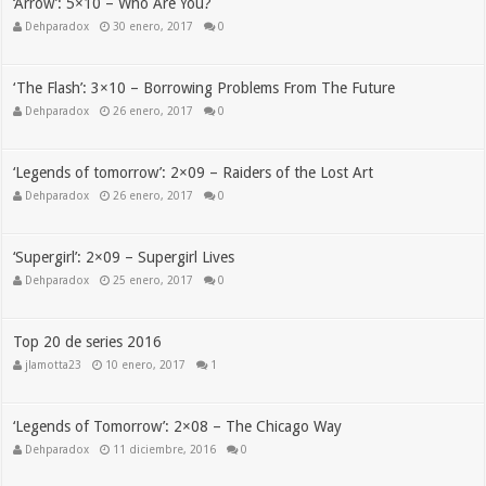
‘Arrow’: 5×10 – Who Are You?
Dehparadox
30 enero, 2017
0
‘The Flash’: 3×10 – Borrowing Problems From The Future
Dehparadox
26 enero, 2017
0
‘Legends of tomorrow’: 2×09 – Raiders of the Lost Art
Dehparadox
26 enero, 2017
0
‘Supergirl’: 2×09 – Supergirl Lives
Dehparadox
25 enero, 2017
0
Top 20 de series 2016
jlamotta23
10 enero, 2017
1
‘Legends of Tomorrow’: 2×08 – The Chicago Way
Dehparadox
11 diciembre, 2016
0