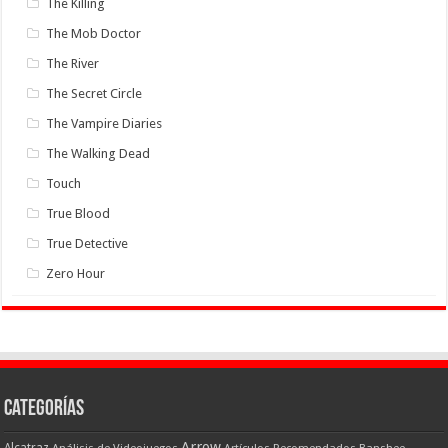
The Killing
The Mob Doctor
The River
The Secret Circle
The Vampire Diaries
The Walking Dead
Touch
True Blood
True Detective
Zero Hour
Categorías
Arrow
Alcatraz
Análisis de Videojuegos