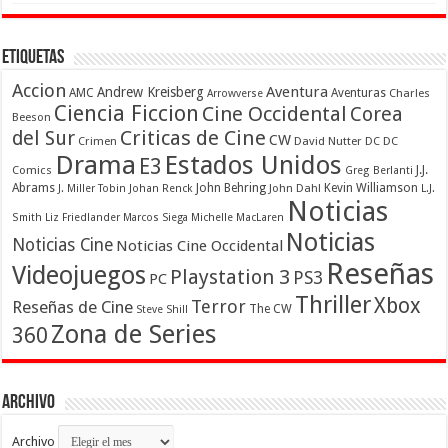
Etiquetas
Accion
Aventura
Andrew Kreisberg
AMC
Aventuras
Charles
Arrowverse
Ciencia Ficcion
Cine Occidental
Corea
Beeson
Criticas de Cine
del Sur
CW
Crimen
David Nutter
DC
DC
Drama
Estados Unidos
E3
Comics
J.J.
Greg Berlanti
Abrams
John Behring
Kevin Williamson
J. Miller Tobin
Johan Renck
John Dahl
L.J.
Noticias
Smith
Liz Friedlander
Marcos Siega
Michelle MacLaren
Noticias
Noticias Cine
Noticias Cine Occidental
Reseñas
Videojuegos
Playstation 3
PS3
PC
Thriller
Xbox
Terror
Reseñas de Cine
The CW
Steve Shill
Zona de Series
360
Archivo
Archivo