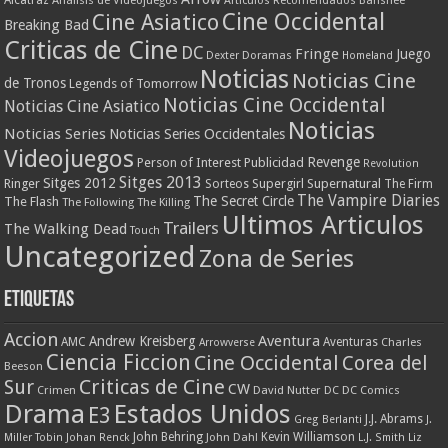
Artículos Recomendados
Banshee
Cine Occidental
Cine Asiatico
Breaking Bad
Criticas de Cine
DC
Fringe
Juego
Dexter
Doramas
Homeland
Noticias
Noticias Cine
de Tronos
Legends of Tomorrow
Noticias Cine Occidental
Noticias Cine Asiatico
Noticias
Noticias Series
Noticias Series Occidentales
Videojuegos
Revenge
Person of Interest
Publicidad
Revolution
Sitges 2013
Sitges 2012
Ringer
Supergirl
Supernatural
Sorteos
The Firm
The Vampire Diaries
The Secret Circle
The Flash
The Following
The Killing
Ultimos Articulos
Trailers
The Walking Dead
Touch
Uncategorized
Zona de Series
Etiquetas
Accion
Aventura
Andrew Kreisberg
AMC
Aventuras
Charles
Arrowverse
Ciencia Ficcion
Cine Occidental
Corea del
Beeson
Criticas de Cine
Sur
CW
Crimen
David Nutter
DC
DC Comics
Drama
Estados Unidos
E3
J.J. Abrams
Greg Berlanti
J.
John Behring
Kevin Williamson
Miller Tobin
Johan Renck
John Dahl
L.J. Smith
Liz