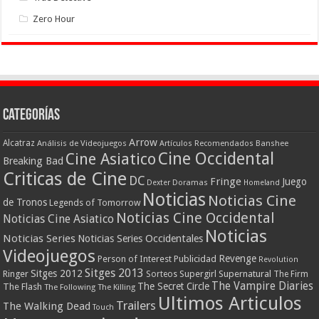
Zero Hour
Categorías
Arrow
Alcatraz
Análisis de Videojuegos
Artículos Recomendados
Banshee
Cine Occidental
Cine Asiatico
Breaking Bad
Criticas de Cine
DC
Fringe
Juego
Dexter
Doramas
Homeland
Noticias
Noticias Cine
de Tronos
Legends of Tomorrow
Noticias Cine Occidental
Noticias Cine Asiatico
Noticias
Noticias Series
Noticias Series Occidentales
Videojuegos
Revenge
Person of Interest
Publicidad
Revolution
Sitges 2013
Sitges 2012
Ringer
Supergirl
Supernatural
Sorteos
The Firm
The Vampire Diaries
The Secret Circle
The Flash
The Following
The Killing
Ultimos Articulos
Trailers
The Walking Dead
Touch