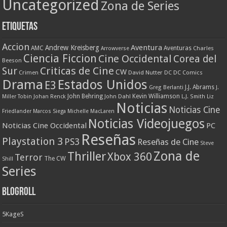
Uncategorized
Zona de Series
Etiquetas
Accion
Aventura
Andrew Kreisberg
AMC
Aventuras
Charles
Arrowverse
Ciencia Ficcion
Cine Occidental
Corea del
Beeson
Criticas de Cine
Sur
CW
Crimen
David Nutter
DC
DC Comics
Drama
Estados Unidos
E3
J.J. Abrams
Greg Berlanti
J.
John Behring
Kevin Williamson
Miller Tobin
Johan Renck
John Dahl
L.J. Smith
Liz
Noticias
Noticias Cine
Friedlander
Marcos Siega
Michelle MacLaren
Noticias Videojuegos
Noticias Cine Occidental
PC
Reseñas
Playstation 3
PS3
Reseñas de Cine
Steve
Zona de
Thriller
Xbox 360
Terror
The CW
Shill
Series
Blogroll
5KageS