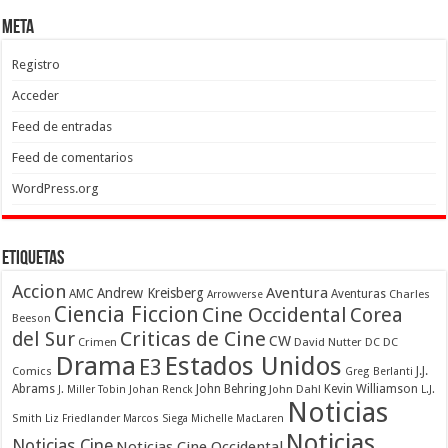
Meta
Registro
Acceder
Feed de entradas
Feed de comentarios
WordPress.org
Etiquetas
Accion
Aventura
Andrew Kreisberg
AMC
Aventuras
Charles
Arrowverse
Ciencia Ficcion
Cine Occidental
Corea
Beeson
Criticas de Cine
del Sur
CW
Crimen
David Nutter
DC
DC
Drama
Estados Unidos
E3
Comics
J.J.
Greg Berlanti
Abrams
John Behring
Kevin Williamson
J. Miller Tobin
Johan Renck
John Dahl
L.J.
Noticias
Smith
Liz Friedlander
Marcos Siega
Michelle MacLaren
Noticias
Noticias Cine
Noticias Cine Occidental