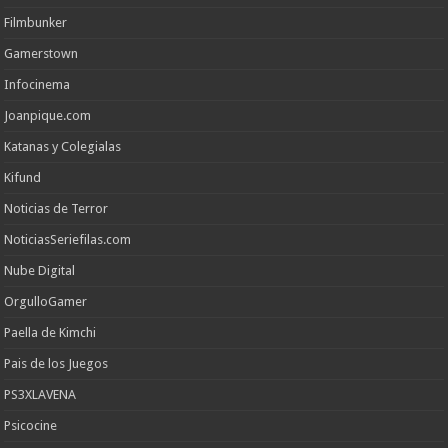
Filmbunker
Gamerstown
Infocinema
Joanpique.com
Katanas y Colegialas
Kifund
Noticias de Terror
NoticiasSeriefilas.com
Nube Digital
OrgulloGamer
Paella de Kimchi
Pais de los Juegos
PS3XLAVENA
Psicocine