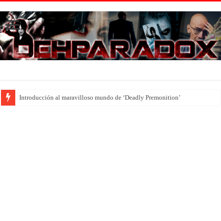
Introducción al maravilloso mundo de ‘Deadly Premonition’