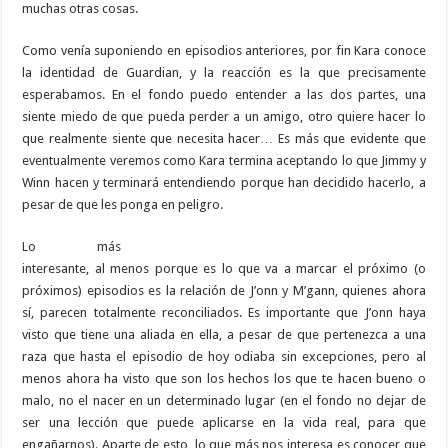
muchas otras cosas.
Como venía suponiendo en episodios anteriores, por fin Kara conoce
la identidad de Guardian, y la reacción es la que precisamente
esperabamos. En el fondo puedo entender a las dos partes, una
siente miedo de que pueda perder a un amigo, otro quiere hacer lo
que realmente siente que necesita hacer… Es más que evidente que
eventualmente veremos como Kara termina aceptando lo que Jimmy y
Winn hacen y terminará entendiendo porque han decidido hacerlo, a
pesar de que les ponga en peligro.
Lo más
interesante, al menos porque es lo que va a marcar el próximo (o
próximos) episodios es la relación de J’onn y M’gann, quienes ahora
sí, parecen totalmente reconciliados. Es importante que J’onn haya
visto que tiene una aliada en ella, a pesar de que pertenezca a una
raza que hasta el episodio de hoy odiaba sin excepciones, pero al
menos ahora ha visto que son los hechos los que te hacen bueno o
malo, no el nacer en un determinado lugar (en el fondo no dejar de
ser una lección que puede aplicarse en la vida real, para que
engañarnos). Aparte de esto, lo que más nos interesa es conocer que