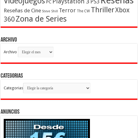
Reseñas
Videojuegos
Playstation 3
PS3
PC
Thriller
Xbox
Terror
Reseñas de Cine
The CW
Steve Shill
Zona de Series
360
Archivo
Archivo
Categorias
Categorias
Anuncios