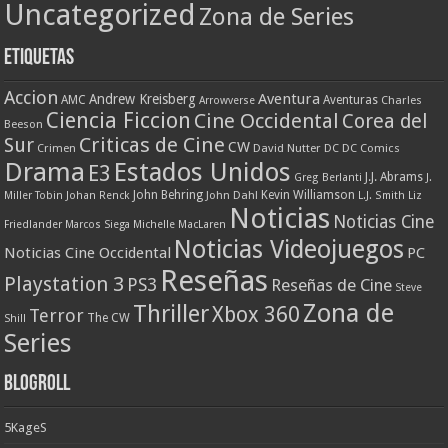
Uncategorized
Zona de Series
Etiquetas
Accion
Aventura
Andrew Kreisberg
AMC
Aventuras
Charles
Arrowverse
Ciencia Ficcion
Cine Occidental
Corea del
Beeson
Criticas de Cine
Sur
CW
Crimen
David Nutter
DC
DC Comics
Drama
Estados Unidos
E3
J.J. Abrams
Greg Berlanti
J.
John Behring
Kevin Williamson
Miller Tobin
Johan Renck
John Dahl
L.J. Smith
Liz
Noticias
Noticias Cine
Friedlander
Marcos Siega
Michelle MacLaren
Noticias Videojuegos
Noticias Cine Occidental
PC
Reseñas
Playstation 3
PS3
Reseñas de Cine
Steve
Zona de
Thriller
Xbox 360
Terror
The CW
Shill
Series
Blogroll
5KageS