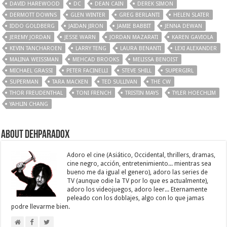
DAVID HAREWOOD
DC
DEAN CAIN
DEREK SIMON
DERMOTT DOWNS
GLEN WINTER
GREG BERLANTI
HELEN SLATER
IDDO GOLDBERG
JAIDAN JIRON
JAMIE BABBIT
JENNA DEWAN
JEREMY JORDAN
JESSE WARN
JORDAN MAZARATI
KAREN GAVIOLA
KEVIN TANCHAROEN
LARRY TENG
LAURA BENANTI
LEXI ALEXANDER
MALINA WEISSMAN
MEHCAD BROOKS
MELISSA BENOIST
MICHAEL GRASSI
PETER FACINELLI
STEVE SHILL
SUPERGIRL
SUPERMAN
TARA MACKEN
TED SULLIVAN
THE CW
THOR FREUDENTHAL
TONI FRENCH
TRISTIN MAYS
TYLER HOECHLIM
YAHLIN CHANG
About Dehparadox
Adoro el cine (Asiático, Occidental, thrillers, dramas,
cine negro, acción, entretenimiento... mientras sea
bueno me da igual el genero), adoro las series de
TV (aunque odie la TV por lo que es actualmente),
adoro los videojuegos, adoro leer... Eternamente
peleado con los doblajes, algo con lo que jamas
podre llevarme bien.