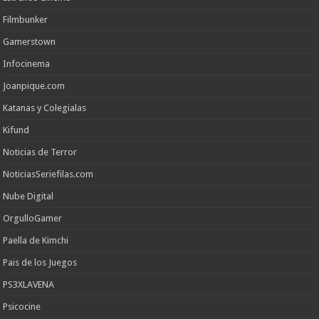
Filmbunker
Gamerstown
Infocinema
Joanpique.com
Katanas y Colegialas
Kifund
Noticias de Terror
NoticiasSeriefilas.com
Nube Digital
OrgulloGamer
Paella de Kimchi
Pais de los Juegos
PS3XLAVENA
Psicocine