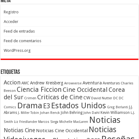
Meta
Registro
Acceder
Feed de entradas
Feed de comentarios
WordPress.org
Etiquetas
Accion
Aventura
Andrew Kreisberg
AMC
Aventuras
Charles
Arrowverse
Ciencia Ficcion
Cine Occidental
Corea
Beeson
Criticas de Cine
del Sur
CW
Crimen
David Nutter
DC
DC
Drama
Estados Unidos
E3
Comics
J.J.
Greg Berlanti
Abrams
John Behring
Kevin Williamson
J. Miller Tobin
Johan Renck
John Dahl
L.J.
Noticias
Smith
Liz Friedlander
Marcos Siega
Michelle MacLaren
Noticias
Noticias Cine
Noticias Cine Occidental