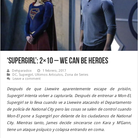
‘Supergirl’: 2×10 – We Can Be Heroes
Dehparadox
1 febrero, 2017
DC
,
Supergirl
,
Ultimos Articulos
,
Zona de Series
Leave a comment
Después de que Livewire aparentemente escape de prisión,
Supergirl intenta volver a capturarla. Después de entrenar a Mon-El,
Supergirl se lo lleva cuando ve a Livewire atacando el Departamento
de policía de National City pero las cosas se salen de control cuando
Mon-El pone a Supergirl por delante de los ciudadanos de National
City. Mientras tanto, James decide sincerarse con Kara y M’Gann,
tiene un ataque psíquico y colapsa entrando en coma.