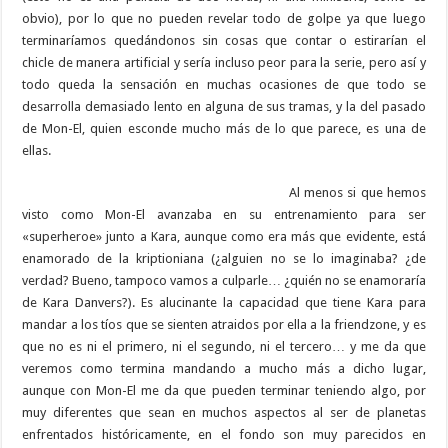
obvio), por lo que no pueden revelar todo de golpe ya que luego
terminaríamos quedándonos sin cosas que contar o estirarían el
chicle de manera artificial y sería incluso peor para la serie, pero así y
todo queda la sensación en muchas ocasiones de que todo se
desarrolla demasiado lento en alguna de sus tramas, y la del pasado
de Mon-El, quien esconde mucho más de lo que parece, es una de
ellas.
Al menos si que hemos
visto como Mon-El avanzaba en su entrenamiento para ser
«superheroe» junto a Kara, aunque como era más que evidente, está
enamorado de la kriptioniana (¿alguien no se lo imaginaba? ¿de
verdad? Bueno, tampoco vamos a culparle… ¿quién no se enamoraría
de Kara Danvers?). Es alucinante la capacidad que tiene Kara para
mandar a los tíos que se sienten atraidos por ella a la friendzone, y es
que no es ni el primero, ni el segundo, ni el tercero… y me da que
veremos como termina mandando a mucho más a dicho lugar,
aunque con Mon-El me da que pueden terminar teniendo algo, por
muy diferentes que sean en muchos aspectos al ser de planetas
enfrentados históricamente, en el fondo son muy parecidos en