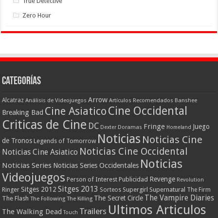
True Detective
Zero Hour
Categorías
Arrow
Alcatraz
Análisis de Videojuegos
Artículos Recomendados
Banshee
Cine Occidental
Cine Asiatico
Breaking Bad
Criticas de Cine
DC
Fringe
Juego
Dexter
Doramas
Homeland
Noticias
Noticias Cine
de Tronos
Legends of Tomorrow
Noticias Cine Occidental
Noticias Cine Asiatico
Noticias
Noticias Series
Noticias Series Occidentales
Videojuegos
Revenge
Person of Interest
Publicidad
Revolution
Sitges 2013
Sitges 2012
Ringer
Supergirl
Supernatural
Sorteos
The Firm
The Vampire Diaries
The Secret Circle
The Flash
The Following
The Killing
Ultimos Articulos
Trailers
The Walking Dead
Touch