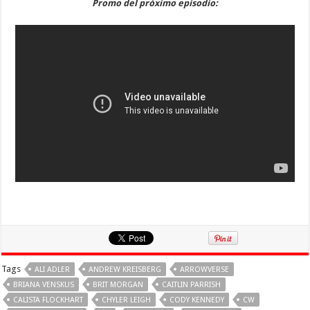
Promo del próximo episodio:
Tags
ALI ADLER
ANDREW KREISBERG
ARROWVERSE
BRIANA VENSKUS
BRIT MORGAN
CAITLIN PARRISH
CALISTA FLOCKHART
CHYLER LEIGH
CODY KENNEDY
CW