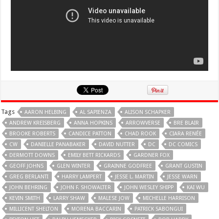
Tags
AARON HELBING
AL SAPIENZA
ALISON SCHAPKER
ANDREW KREISBERG
ANNA HOPKINS
ARROWVERSE
BRE BLAIR
BROOKE ROBERTS
CANDICE PATTON
CHAD ROOK
CIARA RENÉE
CW
DANIELLE PANABAKER
DAVID NUTTER
DC
DC COMICS
DERMOTT DOWNS
EMILY BETT RICKARDS
GARDNER FOX
GEOFF JOHNS
GLEN WINTER
GRAINNE GODFREE
GRANT GUSTIN
GREG BERLANTI
HARRY LAMPERT
JESSE L. MARTIN
JESSE WARN
JOHN BEHRING
JOHN F. SHOWALTER
JOHN WESLEY SHIPP
KAI WU
KEVIN SMITH
LARRY SHAW
MALESE JOW
MICHELLE HARRISON
MILLICENT SHELTON
MORENA BACCARIN
PATRICK SABONGUI