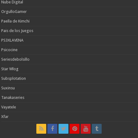
Nube Digital
OrgulloGamer
Paella de Kimchi
Pais de los Juegos
PS3XLAVENA
Psicocine
Seriesdebolsillo
Star Wlog
Subsplotation
Suxinsu
Tanakaseries
Vayatele
Xfar