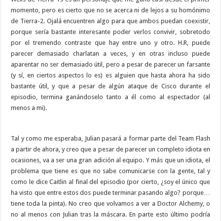
momento, pero es cierto que no se acerca ni de lejos a su homónimo
de Tierra-2. Ojalá encuentren algo para que ambos puedan coexistir,
porque sería bastante interesante poder verlos convivir, sobretodo
por el tremendo contraste que hay entre uno y otro. H.R, puede
parecer demasiado charlatan a veces, y en otras incluso puede
aparentar no ser demasiado útil, pero a pesar de parecer un farsante
(y sí, en ciertos aspectos lo es) es alguien que hasta ahora ha sido
bastante útil, y que a pesar de algún ataque de Cisco durante el
episodio, termina ganándoselo tanto a él como al espectador (al
menos a mi).
Tal y como me esperaba, Julian pasará a formar parte del Team Flash
a partir de ahora, y creo que a pesar de parecer un completo idiota en
ocasiones, va a ser una gran adición al equipo. Y más que un idiota, el
problema que tiene es que no sabe comunicarse con la gente, tal y
como le dice Caitlin al final del episodio (por cierto, ¿soy el único que
ha visto que entre estos dos puede terminar pasando algo? porque…
tiene toda la pinta). No creo que volvamos a ver a Doctor Alchemy, o
no al menos con Julian tras la máscara. En parte esto último podría