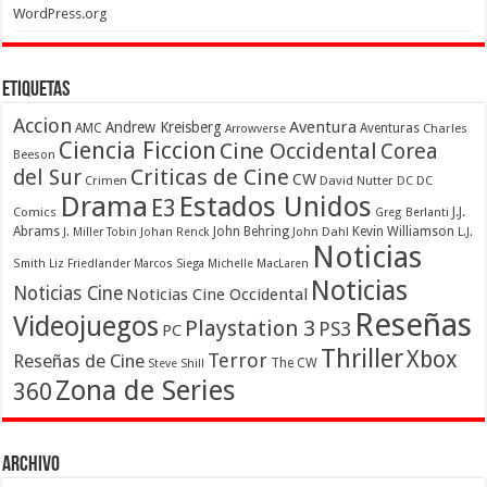
WordPress.org
Etiquetas
Accion
Aventura
Andrew Kreisberg
AMC
Aventuras
Charles
Arrowverse
Ciencia Ficcion
Cine Occidental
Corea
Beeson
Criticas de Cine
del Sur
CW
Crimen
David Nutter
DC
DC
Drama
Estados Unidos
E3
Comics
J.J.
Greg Berlanti
Abrams
John Behring
Kevin Williamson
J. Miller Tobin
Johan Renck
John Dahl
L.J.
Noticias
Smith
Liz Friedlander
Marcos Siega
Michelle MacLaren
Noticias
Noticias Cine
Noticias Cine Occidental
Reseñas
Videojuegos
Playstation 3
PS3
PC
Thriller
Xbox
Terror
Reseñas de Cine
The CW
Steve Shill
Zona de Series
360
Archivo