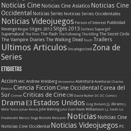
Noticias Cine
Noticias Cine
Noticias Cine Asiatico
Occidental
Noticias Series
Noticias Series Occidentales
Noticias Videojuegos
Publicidad
Person of Interest
Sitges 2013
Revenge
Sitges 2012
Ringer
Supergirl
Sorteos
Supernatural
The Flash
The Secret Circle
The Firm
The Following
The Killing
Trailers
The Vampire Diaries
The Walking Dead
Touch
Ultimos Articulos
Zona de
Uncategorized
Series
Etiquetas
Accion
Aventura
Andrew Kreisberg
AMC
Aventuras
Charles
Arrowverse
Ciencia Ficcion
Cine Occidental
Corea del
Beeson
Criticas de Cine
Sur
CW
Crimen
David Nutter
DC
DC Comics
Drama
Estados Unidos
E3
J.J. Abrams
Greg Berlanti
J.
John Behring
Kevin Williamson
Miller Tobin
Johan Renck
John Dahl
L.J. Smith
Liz
Noticias
Noticias Cine
Friedlander
Marcos Siega
Michelle MacLaren
Noticias Videojuegos
Noticias Cine Occidental
PC