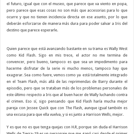
el futuro, igual que con el museo, que parece que va viento en popa,
pero parece que esas cosas no son más que accesorias para lo que
ocurre y que no tienen incidencia directa en ese asunto, por lo que
deberán esforzarse de manera más dura para poder salvar a Iris del
destino que parece esperarle.
Quien parece que está avanzando bastante en su trama es Wally West
como Kid Flash. Sigo en mis trece, el actor no me termina de
convencer, pero bueno, tampoco es que sea un impedimento para
hacerme disfrutar de la serie ni mucho menos, tampoco hay que
exagerar. Sea como fuere, vemos como ya está totalmente integrado
en el Team Flash, más allá de las reprimendas de Barry durante el
episodio, pero que se trataban más de los problemas personales de
este último respecto a Iris que al buen hacer de Wally luchando contra
el crimen. Eso sí, sigo pensando que Kid Flash haría mucha mejor
pareja con Jessee Quick que con The Flash, aunque igual también es
una excusa para que ella vuelva, y si es junto a Harrison Wells, mejor.
Y es que no es que tenga quejas con H.R, porque sin duda el Harrison
Wells de Tierra-19 es un personaje que me ganó casi desde el primer