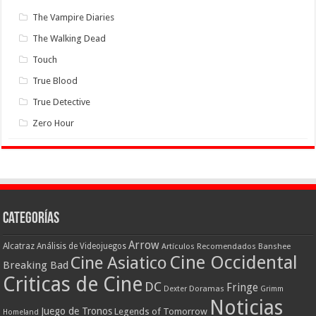
The Vampire Diaries
The Walking Dead
Touch
True Blood
True Detective
Zero Hour
Categorías
Arrow
Alcatraz
Análisis de Videojuegos
Artículos Recomendados
Banshee
Cine Occidental
Cine Asiatico
Breaking Bad
Criticas de Cine
DC
Fringe
Doramas
Dexter
Grimm
Noticias
Juego de Tronos
Legends of Tomorrow
Homeland