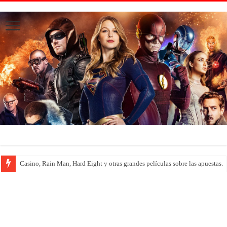
Casino, Rain Man, Hard Eight y otras grandes películas sobre las apuestas.
Introducción al maravilloso mundo de ‘Deadly Premonition’