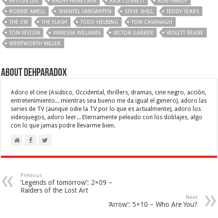
PEYTON LIST
RALPH HEMECKER
RICK COSNETT
ROB HARDY
ROBBIE AMELL
SHANTEL VANSANTEN
STEVE SHILL
TEDDY SEARS
THE CW
THE FLASH
TODD HELBING
TOM CAVANAGH
TOM FELTON
VANESSA WILLIAMS
VICTOR GARBER
VIOLETT BEANE
WENTWORTH MILLER
About Dehparadox
Adoro el cine (Asiático, Occidental, thrillers, dramas, cine negro, acción,
entretenimiento... mientras sea bueno me da igual el genero), adoro las
series de TV (aunque odie la TV por lo que es actualmente), adoro los
videojuegos, adoro leer... Eternamente peleado con los doblajes, algo
con lo que jamas podre llevarme bien.
Previous
‘Legends of tomorrow’: 2×09 –
Raiders of the Lost Art
Next
‘Arrow’: 5×10 – Who Are You?