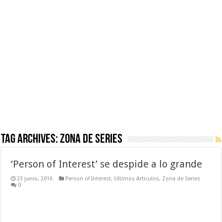
‘Supergirl’: 2×10 – We Can Be Heroes
‘Arrow’: 5×10 – Who Are You?
‘The Flash’: 3×10 – Borrowing Problems From The Future
Tag Archives:
Zona de Series
‘Person of Interest’ se despide a lo grande
23 junio, 2016
Person of Interest
,
Ultimos Articulos
,
Zona de Series
0