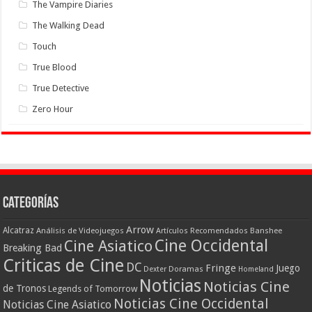
The Vampire Diaries
The Walking Dead
Touch
True Blood
True Detective
Zero Hour
Categorías
Arrow
Alcatraz
Análisis de Videojuegos
Artículos Recomendados
Banshee
Cine Occidental
Cine Asiatico
Breaking Bad
Criticas de Cine
DC
Fringe
Juego
Dexter
Doramas
Homeland
Noticias
Noticias Cine
de Tronos
Legends of Tomorrow
Noticias Cine Occidental
Noticias Cine Asiatico