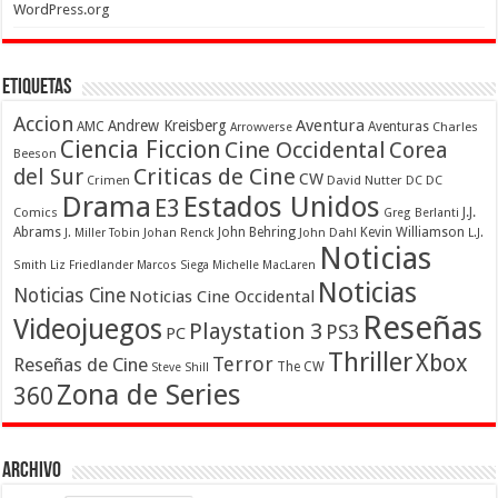
WordPress.org
Etiquetas
Accion
Aventura
Andrew Kreisberg
AMC
Aventuras
Charles
Arrowverse
Ciencia Ficcion
Cine Occidental
Corea
Beeson
Criticas de Cine
del Sur
CW
Crimen
David Nutter
DC
DC
Drama
Estados Unidos
E3
Comics
J.J.
Greg Berlanti
Abrams
John Behring
Kevin Williamson
J. Miller Tobin
Johan Renck
John Dahl
L.J.
Noticias
Smith
Liz Friedlander
Marcos Siega
Michelle MacLaren
Noticias
Noticias Cine
Noticias Cine Occidental
Reseñas
Videojuegos
Playstation 3
PS3
PC
Thriller
Xbox
Terror
Reseñas de Cine
The CW
Steve Shill
Zona de Series
360
Archivo