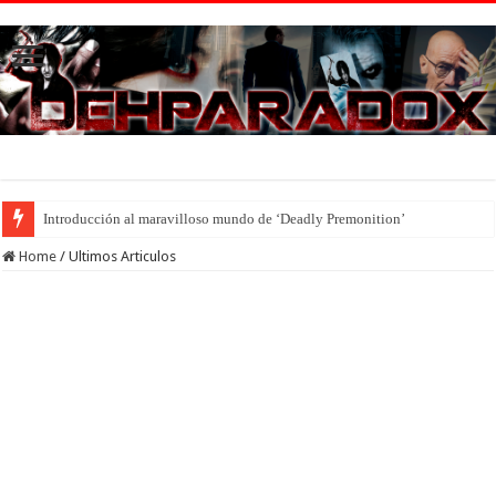
Introducción al maravilloso mundo de ‘Deadly Premonition’
Home
/
Ultimos Articulos