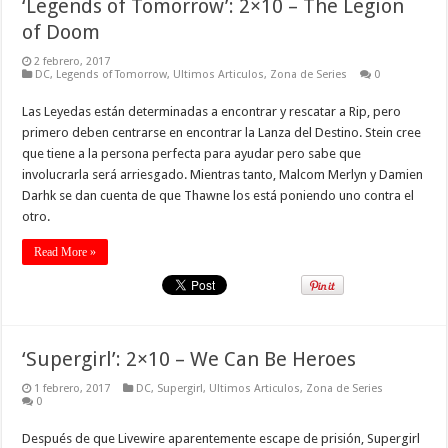
‘Legends of Tomorrow’: 2×10 – The Legion
of Doom
2 febrero, 2017
DC
,
Legends of Tomorrow
,
Ultimos Articulos
,
Zona de Series
0
Las Leyedas están determinadas a encontrar y rescatar a Rip, pero
primero deben centrarse en encontrar la Lanza del Destino. Stein cree
que tiene a la persona perfecta para ayudar pero sabe que
involucrarla será arriesgado. Mientras tanto, Malcom Merlyn y Damien
Darhk se dan cuenta de que Thawne los está poniendo uno contra el
otro.
Read More »
‘Supergirl’: 2×10 – We Can Be Heroes
1 febrero, 2017
DC
,
Supergirl
,
Ultimos Articulos
,
Zona de Series
0
Después de que Livewire aparentemente escape de prisión, Supergirl