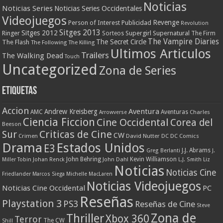
Noticias
Noticias Series
Noticias Series Occidentales
Videojuegos
Revenge
Person of Interest
Publicidad
Revolution
Sitges 2013
Sitges 2012
Ringer
Supergirl
Supernatural
Sorteos
The Firm
The Vampire Diaries
The Secret Circle
The Flash
The Following
The Killing
Ultimos Articulos
Trailers
The Walking Dead
Touch
Uncategorized
Zona de Series
Etiquetas
Accion
Aventura
Andrew Kreisberg
AMC
Aventuras
Charles
Arrowverse
Ciencia Ficcion
Cine Occidental
Corea del
Beeson
Criticas de Cine
Sur
CW
Crimen
David Nutter
DC
DC Comics
Drama
Estados Unidos
E3
J.J. Abrams
Greg Berlanti
J.
John Behring
Kevin Williamson
Miller Tobin
Johan Renck
John Dahl
L.J. Smith
Liz
Noticias
Noticias Cine
Friedlander
Marcos Siega
Michelle MacLaren
Noticias Videojuegos
Noticias Cine Occidental
PC
Reseñas
Playstation 3
PS3
Reseñas de Cine
Steve
Zona de
Thriller
Xbox 360
Terror
The CW
Shill