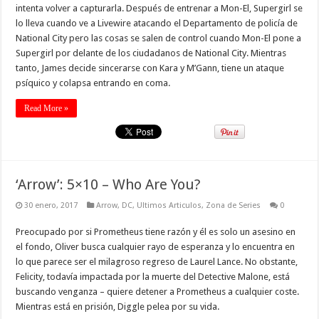
intenta volver a capturarla. Después de entrenar a Mon-El, Supergirl se
lo lleva cuando ve a Livewire atacando el Departamento de policía de
National City pero las cosas se salen de control cuando Mon-El pone a
Supergirl por delante de los ciudadanos de National City. Mientras
tanto, James decide sincerarse con Kara y M’Gann, tiene un ataque
psíquico y colapsa entrando en coma.
Read More »
‘Arrow’: 5×10 – Who Are You?
30 enero, 2017
Arrow
,
DC
,
Ultimos Articulos
,
Zona de Series
0
Preocupado por si Prometheus tiene razón y él es solo un asesino en
el fondo, Oliver busca cualquier rayo de esperanza y lo encuentra en
lo que parece ser el milagroso regreso de Laurel Lance. No obstante,
Felicity, todavía impactada por la muerte del Detective Malone, está
buscando venganza – quiere detener a Prometheus a cualquier coste.
Mientras está en prisión, Diggle pelea por su vida.