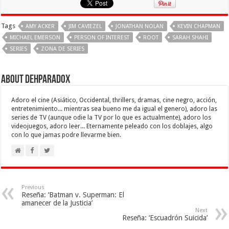
Tags
AMY ACKER
JIM CAVIEZEL
JONATHAN NOLAN
KEVIN CHAPMAN
MICHAEL EMERSON
PERSON OF INTEREST
ROOT
SARAH SHAHI
SERIES
ZONA DE SERIES
About Dehparadox
Adoro el cine (Asiático, Occidental, thrillers, dramas, cine negro, acción,
entretenimiento... mientras sea bueno me da igual el genero), adoro las
series de TV (aunque odie la TV por lo que es actualmente), adoro los
videojuegos, adoro leer... Eternamente peleado con los doblajes, algo
con lo que jamas podre llevarme bien.
Previous
Reseña: ‘Batman v. Superman: El
amanecer de la Justicia’
Next
Reseña: ‘Escuadrón Suicida’