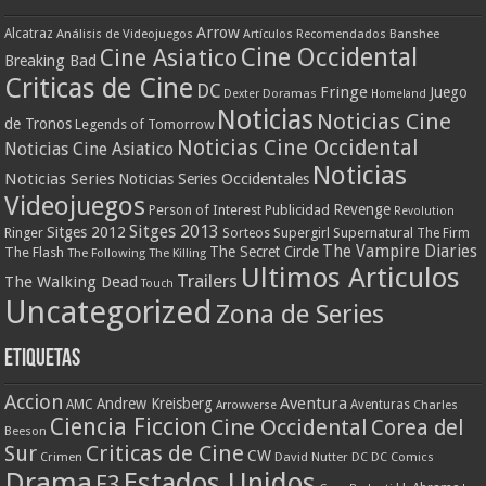
Arrow
Alcatraz
Análisis de Videojuegos
Artículos Recomendados
Banshee
Cine Occidental
Cine Asiatico
Breaking Bad
Criticas de Cine
DC
Fringe
Juego
Dexter
Doramas
Homeland
Noticias
Noticias Cine
de Tronos
Legends of Tomorrow
Noticias Cine Occidental
Noticias Cine Asiatico
Noticias
Noticias Series
Noticias Series Occidentales
Videojuegos
Revenge
Person of Interest
Publicidad
Revolution
Sitges 2013
Sitges 2012
Ringer
Supergirl
Supernatural
Sorteos
The Firm
The Vampire Diaries
The Secret Circle
The Flash
The Following
The Killing
Ultimos Articulos
Trailers
The Walking Dead
Touch
Uncategorized
Zona de Series
Etiquetas
Accion
Aventura
Andrew Kreisberg
AMC
Aventuras
Charles
Arrowverse
Ciencia Ficcion
Cine Occidental
Corea del
Beeson
Criticas de Cine
Sur
CW
Crimen
David Nutter
DC
DC Comics
Drama
Estados Unidos
E3