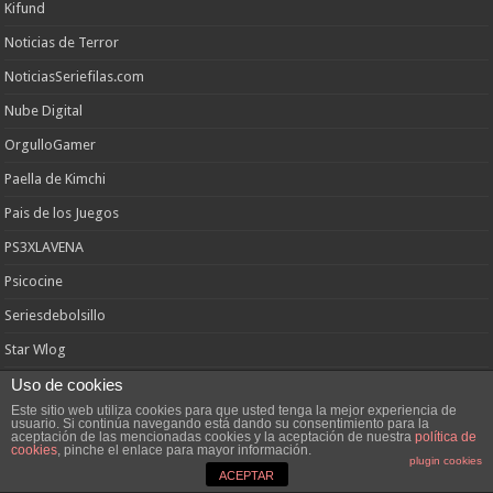
Kifund
Noticias de Terror
NoticiasSeriefilas.com
Nube Digital
OrgulloGamer
Paella de Kimchi
Pais de los Juegos
PS3XLAVENA
Psicocine
Seriesdebolsillo
Star Wlog
Subsplotation
Uso de cookies
Este sitio web utiliza cookies para que usted tenga la mejor experiencia de
Suxinsu
usuario. Si continúa navegando está dando su consentimiento para la
aceptación de las mencionadas cookies y la aceptación de nuestra
política de
cookies
, pinche el enlace para mayor información.
Tanakaseries
plugin cookies
ACEPTAR
Vayatele