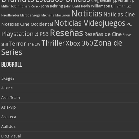
J.J. Abrams
Greg Berlanti
J.
John Behring
Kevin Williamson
Miller Tobin
Johan Renck
John Dahl
L.J. Smith
Liz
Noticias
Noticias Cine
Friedlander
Marcos Siega
Michelle MacLaren
Noticias Videojuegos
Noticias Cine Occidental
PC
Reseñas
Playstation 3
PS3
Reseñas de Cine
Steve
Zona de
Thriller
Xbox 360
Terror
The CW
Shill
Series
Blogroll
5KageS
Allzine
Asia-Team
Asia-Vip
Asiateca
Aullidos
Blog Visual