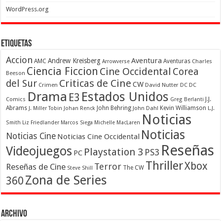
WordPress.org
Etiquetas
Accion
Aventura
Andrew Kreisberg
AMC
Aventuras
Charles
Arrowverse
Ciencia Ficcion
Cine Occidental
Corea
Beeson
Criticas de Cine
del Sur
CW
Crimen
David Nutter
DC
DC
Drama
Estados Unidos
E3
Comics
J.J.
Greg Berlanti
Abrams
John Behring
Kevin Williamson
J. Miller Tobin
Johan Renck
John Dahl
L.J.
Noticias
Smith
Liz Friedlander
Marcos Siega
Michelle MacLaren
Noticias
Noticias Cine
Noticias Cine Occidental
Reseñas
Videojuegos
Playstation 3
PS3
PC
Thriller
Xbox
Terror
Reseñas de Cine
The CW
Steve Shill
Zona de Series
360
Archivo