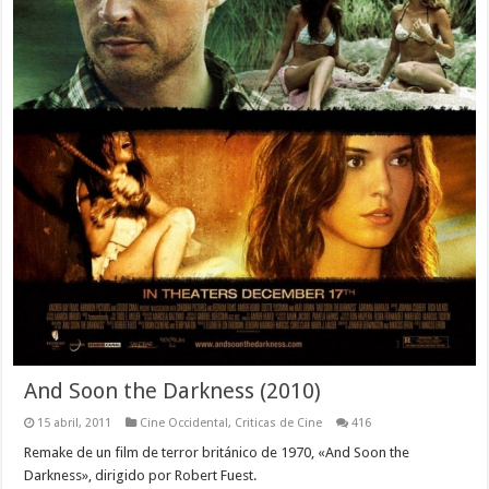
And Soon the Darkness (2010)
15 abril, 2011
Cine Occidental
,
Criticas de Cine
416
Remake de un film de terror británico de 1970, «And Soon the
Darkness», dirigido por Robert Fuest.