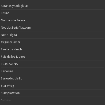
Katanas y Colegialas
Kifund
Noticias de Terror
NoticiasSeriefilas.com
Nube Digital
OrgulloGamer
Paella de Kimchi
Pais de los Juegos
PS3XLAVENA
Psicocine
Seriesdebolsillo
Star Wlog
Subsplotation
Suxinsu