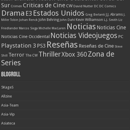
Criticas de Cine
Sur
CW
Crimen
David Nutter
DC
DC Comics
Drama
Estados Unidos
E3
J.J. Abrams
Greg Berlanti
J.
John Behring
Kevin Williamson
Miller Tobin
Johan Renck
John Dahl
L.J. Smith
Liz
Noticias
Noticias Cine
Friedlander
Marcos Siega
Michelle MacLaren
Noticias Videojuegos
Noticias Cine Occidental
PC
Reseñas
Playstation 3
PS3
Reseñas de Cine
Steve
Zona de
Thriller
Xbox 360
Terror
The CW
Shill
Series
Blogroll
5KageS
Allzine
Asia-Team
Asia-Vip
Asiateca