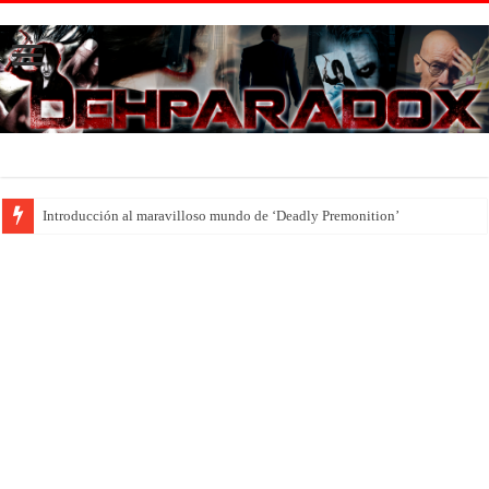
Introducción al maravilloso mundo de ‘Deadly Premonition’