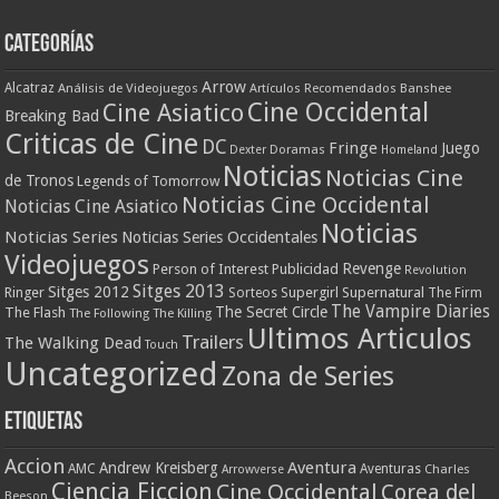
Categorías
Arrow
Alcatraz
Análisis de Videojuegos
Artículos Recomendados
Banshee
Cine Occidental
Cine Asiatico
Breaking Bad
Criticas de Cine
DC
Fringe
Juego
Dexter
Doramas
Homeland
Noticias
Noticias Cine
de Tronos
Legends of Tomorrow
Noticias Cine Occidental
Noticias Cine Asiatico
Noticias
Noticias Series
Noticias Series Occidentales
Videojuegos
Revenge
Person of Interest
Publicidad
Revolution
Sitges 2013
Sitges 2012
Ringer
Supergirl
Supernatural
Sorteos
The Firm
The Vampire Diaries
The Secret Circle
The Flash
The Following
The Killing
Ultimos Articulos
Trailers
The Walking Dead
Touch
Uncategorized
Zona de Series
Etiquetas
Accion
Aventura
Andrew Kreisberg
AMC
Aventuras
Charles
Arrowverse
Ciencia Ficcion
Cine Occidental
Corea del
Beeson