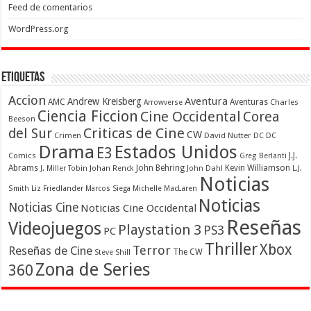
Feed de comentarios
WordPress.org
Etiquetas
Accion
Aventura
Andrew Kreisberg
AMC
Aventuras
Charles
Arrowverse
Ciencia Ficcion
Cine Occidental
Corea
Beeson
Criticas de Cine
del Sur
CW
Crimen
David Nutter
DC
DC
Drama
Estados Unidos
E3
Comics
J.J.
Greg Berlanti
Abrams
John Behring
Kevin Williamson
J. Miller Tobin
Johan Renck
John Dahl
L.J.
Noticias
Smith
Liz Friedlander
Marcos Siega
Michelle MacLaren
Noticias
Noticias Cine
Noticias Cine Occidental
Reseñas
Videojuegos
Playstation 3
PS3
PC
Thriller
Xbox
Terror
Reseñas de Cine
The CW
Steve Shill
Zona de Series
360