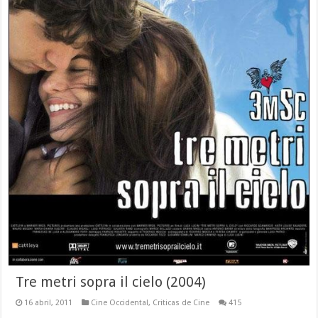
Tre metri sopra il cielo (2004)
16 abril, 2011
Cine Occidental
,
Criticas de Cine
415