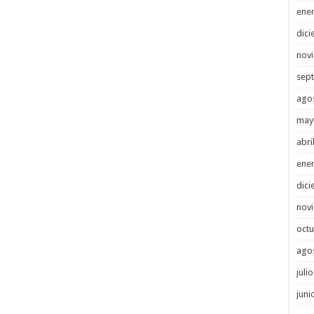
ene
dici
nov
sep
ago
may
abri
ene
dici
nov
octu
ago
juli
juni