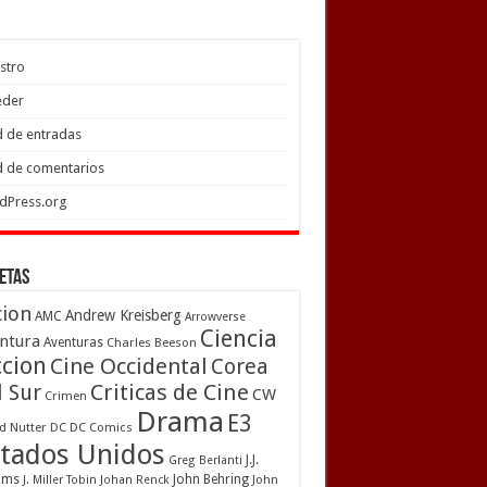
stro
eder
 de entradas
 de comentarios
dPress.org
etas
cion
Andrew Kreisberg
AMC
Arrowverse
Ciencia
ntura
Aventuras
Charles Beeson
ccion
Cine Occidental
Corea
Criticas de Cine
l Sur
CW
Crimen
Drama
E3
d Nutter
DC
DC Comics
tados Unidos
J.J.
Greg Berlanti
ams
John Behring
J. Miller Tobin
Johan Renck
John