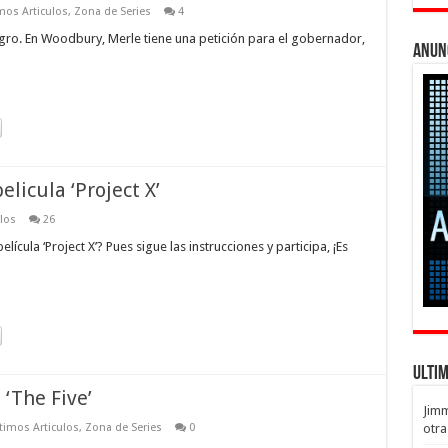
mos Articulos
,
Zona de Series
4
igro. En Woodbury, Merle tiene una petición para el gobernador,
Anun
licula ‘Project X’
los
26
ícula ‘Project X’? Pues sigue las instrucciones y participa, ¡Es
Ulti
 ‘The Five’
Jim
timos Articulos
,
Zona de Series
0
otra