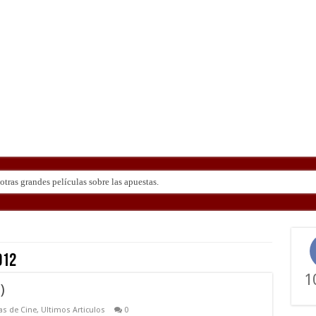
tras grandes películas sobre las apuestas.
ndo de ‘Deadly Premonition’
012
1
)
cas de Cine
,
Ultimos Articulos
0