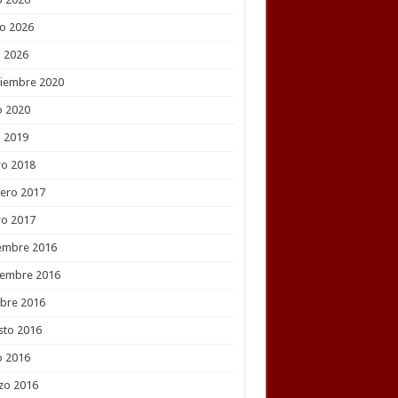
o 2026
l 2026
tiembre 2020
o 2020
l 2019
ro 2018
ero 2017
ro 2017
embre 2016
iembre 2016
bre 2016
sto 2016
o 2016
zo 2016