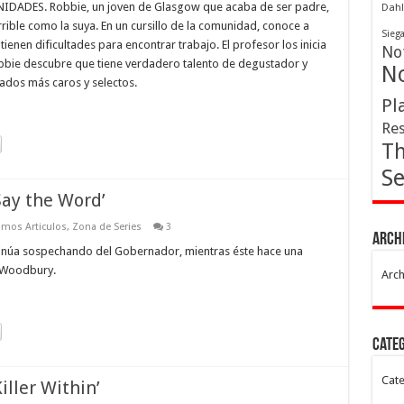
ADES. Robbie, un joven de Glasgow que acaba de ser padre,
Dahl
rrible como la suya. En un cursillo de la comunidad, conoce a
Sieg
ienen dificultades para encontrar trabajo. El profesor los inicia
Not
obbie descubre que tiene verdadero talento de degustador y
No
lados más caros y selectos.
Pl
Res
Th
Se
Say the Word’
imos Articulos
,
Zona de Series
3
Arch
ntinúa sospechando del Gobernador, mientras éste hace una
e Woodbury.
Arch
Cate
Cate
iller Within’