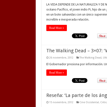
LA VIDA DEPENDE DE LA NATURALEZA Y DE N
océano Pacífico, el joven indio Pi, hijo de u
en un bote salvavidas con un único superviv
increíble e inesperada relación.
Read More »
The Walking Dead – 3×07: 
26 noviembre, 2012
The Walking Dead
,
Ult
El Gobernador presiona por información. Un n
Read More »
Reseña: ‘La parte de los áng
15 noviembre, 2012
Cine Occidental
,
Criti