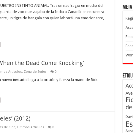
UESTRO INSTINTO ANIMAL. Tras un naufragio en medio del
Meta
n guarda de zoo que viajaba de la India a Canadá, se encuentra
iente, un tigre de bengala con quien labrará una emocionante,
Regi
Acc
Feed
Feed
Wor
‘When the Dead Come Knocking’
imos Articulos
,
Zona de Series
0
Etiqu
uevo invitado llega a la prisión y fuerza la mano de Rick.
Ac
Ave
Fi
de
Davi
eles’ (2012)
Es
cas de Cine
,
Ultimos Articulos
0
Abr