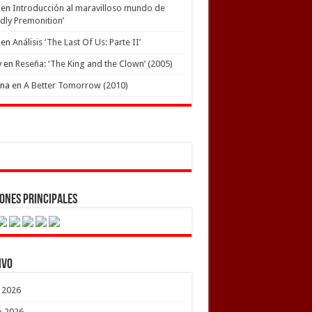
en
Introducción al maravilloso mundo de
dly Premonition’
en
Análisis ‘The Last Of Us: Parte II’
y
en
Reseña: ‘The King and the Clown’ (2005)
ena
en
A Better Tomorrow (2010)
ones Principales
ivo
o 2026
o 2026