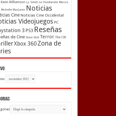
Kevin Williamson
L.J. Smith
Liz Friedlander
Marcos
Noticias
a
Michelle MacLaren
icias Cine
Noticias Cine Occidental
ticias Videojuegos
PC
Reseñas
aystation 3
PS3
Terror
eñas de Cine
The CW
Steve Shill
Zona de
riller
Xbox 360
ries
ivo
ivo
gorias
gorias