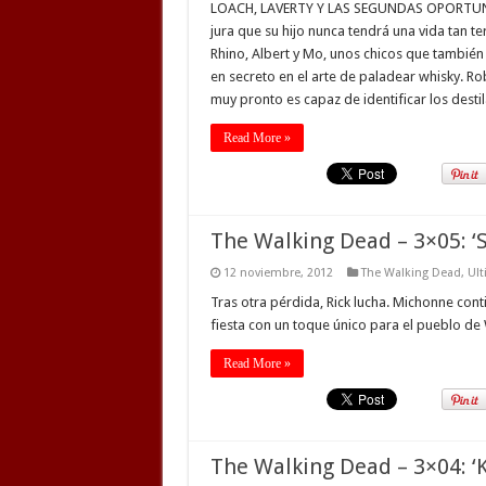
LOACH, LAVERTY Y LAS SEGUNDAS OPORTUNID
jura que su hijo nunca tendrá una vida tan te
Rhino, Albert y Mo, unos chicos que también t
en secreto en el arte de paladear whisky. R
muy pronto es capaz de identificar los desti
Read More »
The Walking Dead – 3×05: ‘
12 noviembre, 2012
The Walking Dead
,
Ult
Tras otra pérdida, Rick lucha. Michonne co
fiesta con un toque único para el pueblo d
Read More »
The Walking Dead – 3×04: ‘K