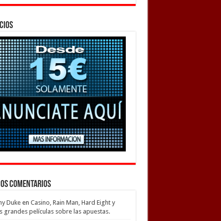
cios
mos Comentarios
my Duke
en
Casino, Rain Man, Hard Eight y
s grandes películas sobre las apuestas.