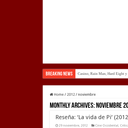
Breaking News
Casino, Rain Man, Hard Eight y o
Introducción al maravilloso mu
Home
/
2012
/
noviembre
Monthly Archives:
noviembre 2
Reseña: ‘La vida de Pi’ (2012
29 noviembre, 2012
Cine Occidental
,
Criti