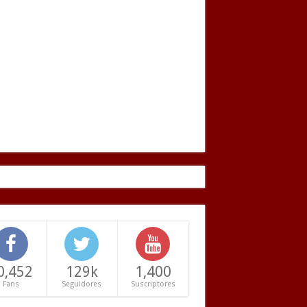
0,452
129k
1,400
Fans
Seguidores
Suscriptores