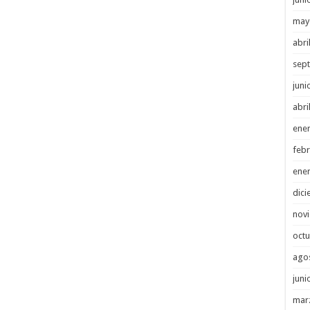
may
abri
sep
juni
abri
ene
febr
ene
dici
nov
octu
ago
juni
mar