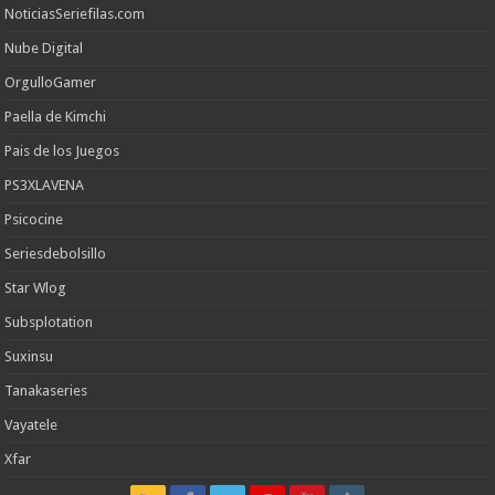
NoticiasSeriefilas.com
Nube Digital
OrgulloGamer
Paella de Kimchi
Pais de los Juegos
PS3XLAVENA
Psicocine
Seriesdebolsillo
Star Wlog
Subsplotation
Suxinsu
Tanakaseries
Vayatele
Xfar