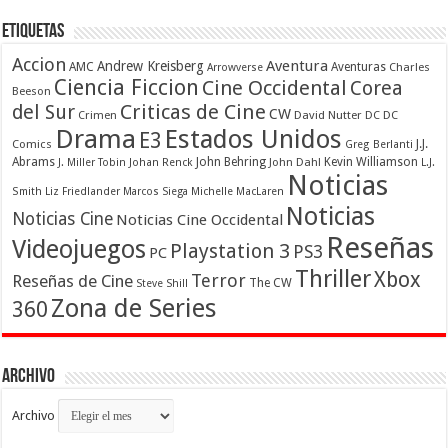
Etiquetas
Accion
Aventura
Andrew Kreisberg
AMC
Aventuras
Charles
Arrowverse
Ciencia Ficcion
Cine Occidental
Corea
Beeson
Criticas de Cine
del Sur
CW
Crimen
David Nutter
DC
DC
Drama
Estados Unidos
E3
Comics
J.J.
Greg Berlanti
Abrams
John Behring
Kevin Williamson
J. Miller Tobin
Johan Renck
John Dahl
L.J.
Noticias
Smith
Liz Friedlander
Marcos Siega
Michelle MacLaren
Noticias
Noticias Cine
Noticias Cine Occidental
Reseñas
Videojuegos
Playstation 3
PS3
PC
Thriller
Xbox
Terror
Reseñas de Cine
The CW
Steve Shill
Zona de Series
360
Archivo
Archivo