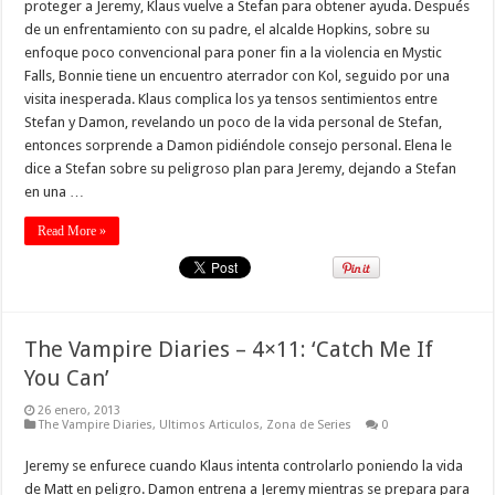
proteger a Jeremy, Klaus vuelve a Stefan para obtener ayuda. Después
de un enfrentamiento con su padre, el alcalde Hopkins, sobre su
enfoque poco convencional para poner fin a la violencia en Mystic
Falls, Bonnie tiene un encuentro aterrador con Kol, seguido por una
visita inesperada. Klaus complica los ya tensos sentimientos entre
Stefan y Damon, revelando un poco de la vida personal de Stefan,
entonces sorprende a Damon pidiéndole consejo personal. Elena le
dice a Stefan sobre su peligroso plan para Jeremy, dejando a Stefan
en una …
Read More »
The Vampire Diaries – 4×11: ‘Catch Me If
You Can’
26 enero, 2013
The Vampire Diaries
,
Ultimos Articulos
,
Zona de Series
0
Jeremy se enfurece cuando Klaus intenta controlarlo poniendo la vida
de Matt en peligro. Damon entrena a Jeremy mientras se prepara para