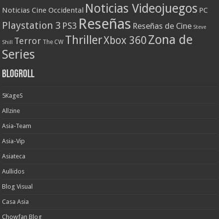
Noticias Videojuegos
Noticias Cine Occidental
PC
Reseñas
Playstation 3
PS3
Reseñas de Cine
Steve
Zona de
Thriller
Xbox 360
Terror
The CW
Shill
Series
Blogroll
5KageS
Allzine
Asia-Team
Asia-Vip
Asiateca
Aullidos
Blog Visual
Casa Asia
Chowfan Blog