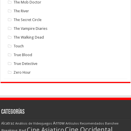
The Mob Doctor
The River
The Secret Circle
The Vampire Diaries
The Walking Dead
Touch
True Blood
True Detective
Zero Hour
Categorías
Arrow
Alcatraz
Análisis de Videojuegos
Artículos Recomendados
Banshee
Cine Occidental
Cine Asiatico
Breaking Bad