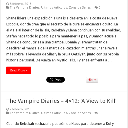
8 febrero, 2013
The Vampire Diaries
,
Ultimos Articulos
,
Zona de Series
0
Shane lidera una expedición a una isla desierta en la costa de Nueva
Escocia, donde cree que el secreto de la cura se encuentra oculto. En
el viaje al interior de la isla, Rebekah y Elena continúan con su rivalidad,
Stefan hace todo lo posible para mantener la paz, y Damon acusa a
Shane de conducirles a una trampa. Bonnie y Jeremy tratan de
descifrar el mensaje de la marca del cazador, mientras Shane revela
más sobre la leyenda de Silas y la bruja Qetsiyah, junto con su propia
historia personal. De vuelta en Mystic Falls, Tyler se enfrenta a …
Read More »
The Vampire Diaries – 4×12: ‘A View to Kill’
2 febrero, 2013
The Vampire Diaries
,
Ultimos Articulos
,
Zona de Series
0
Cuando Rebekah rechaza la petición de Klaus para detener a Kol y