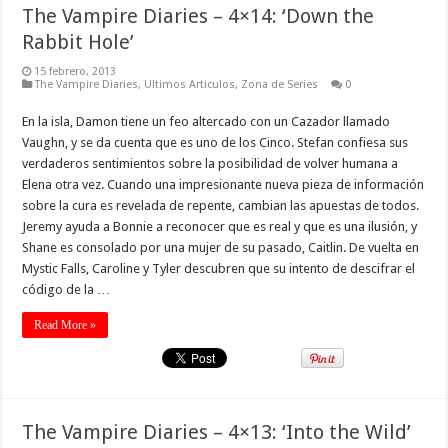
The Vampire Diaries – 4×14: ‘Down the
Rabbit Hole’
15 febrero, 2013
The Vampire Diaries
,
Ultimos Articulos
,
Zona de Series
0
En la isla, Damon tiene un feo altercado con un Cazador llamado
Vaughn, y se da cuenta que es uno de los Cinco. Stefan confiesa sus
verdaderos sentimientos sobre la posibilidad de volver humana a
Elena otra vez. Cuando una impresionante nueva pieza de información
sobre la cura es revelada de repente, cambian las apuestas de todos.
Jeremy ayuda a Bonnie a reconocer que es real y que es una ilusión, y
Shane es consolado por una mujer de su pasado, Caitlin. De vuelta en
Mystic Falls, Caroline y Tyler descubren que su intento de descifrar el
código de la …
Read More »
The Vampire Diaries – 4×13: ‘Into the Wild’