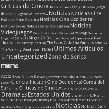
Criticas de Cine
DC
Fringe
Juego
Dexter
Doramas
Homeland
Noticias
Noticias Cine
de Tronos
Legends of Tomorrow
Noticias Cine Occidental
Noticias Cine Asiatico
Noticias
Noticias Series
Noticias Series Occidentales
Videojuegos
Revenge
Person of Interest
Publicidad
Revolution
Sitges 2013
Sitges 2012
Ringer
Supergirl
Supernatural
Sorteos
The Firm
The Vampire Diaries
The Secret Circle
The Flash
The Following
The Killing
Ultimos Articulos
Trailers
The Walking Dead
Touch
Uncategorized
Zona de Series
Etiquetas
Accion
Aventura
Andrew Kreisberg
AMC
Aventuras
Charles
Arrowverse
Ciencia Ficcion
Cine Occidental
Corea del
Beeson
Criticas de Cine
Sur
CW
Crimen
David Nutter
DC
DC Comics
Drama
Estados Unidos
E3
J.J. Abrams
Greg Berlanti
J.
John Behring
Kevin Williamson
Miller Tobin
Johan Renck
John Dahl
L.J. Smith
Liz
Noticias
Noticias Cine
Friedlander
Marcos Siega
Michelle MacLaren