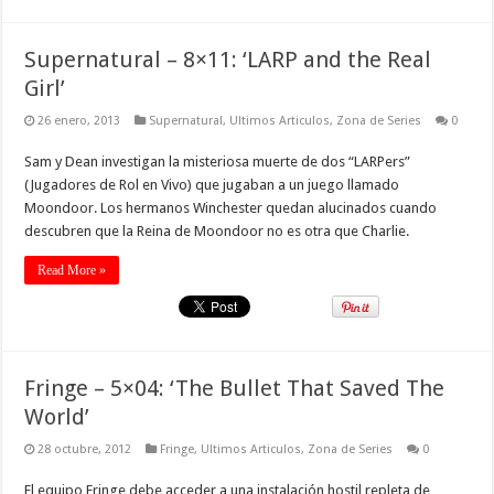
Supernatural – 8×11: ‘LARP and the Real
Girl’
26 enero, 2013
Supernatural
,
Ultimos Articulos
,
Zona de Series
0
Sam y Dean investigan la misteriosa muerte de dos “LARPers”
(Jugadores de Rol en Vivo) que jugaban a un juego llamado
Moondoor. Los hermanos Winchester quedan alucinados cuando
descubren que la Reina de Moondoor no es otra que Charlie.
Read More »
Fringe – 5×04: ‘The Bullet That Saved The
World’
28 octubre, 2012
Fringe
,
Ultimos Articulos
,
Zona de Series
0
El equipo Fringe debe acceder a una instalación hostil repleta de