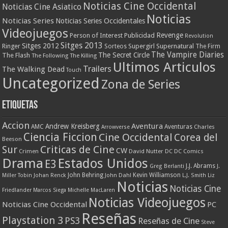
Noticias Cine Occidental
Noticias Cine Asiatico
Noticias
Noticias Series
Noticias Series Occidentales
Videojuegos
Revenge
Person of Interest
Publicidad
Revolution
Sitges 2013
Sitges 2012
Ringer
Supergirl
Supernatural
Sorteos
The Firm
The Vampire Diaries
The Secret Circle
The Flash
The Following
The Killing
Ultimos Articulos
Trailers
The Walking Dead
Touch
Uncategorized
Zona de Series
Etiquetas
Accion
Aventura
Andrew Kreisberg
AMC
Aventuras
Charles
Arrowverse
Ciencia Ficcion
Cine Occidental
Corea del
Beeson
Criticas de Cine
Sur
CW
Crimen
David Nutter
DC
DC Comics
Drama
Estados Unidos
E3
J.J. Abrams
Greg Berlanti
J.
John Behring
Kevin Williamson
Miller Tobin
Johan Renck
John Dahl
L.J. Smith
Liz
Noticias
Noticias Cine
Friedlander
Marcos Siega
Michelle MacLaren
Noticias Videojuegos
Noticias Cine Occidental
PC
Reseñas
Playstation 3
PS3
Reseñas de Cine
Steve