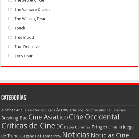
The Secret Circle
The Vampire Diaries
The Walking Dead
Touch
True Blood
True Detective
Zero Hour
Categorías
Arrow
Alcatraz
Análisis de Videojuegos
Artículos Recomendados
Banshee
Cine Occidental
Cine Asiatico
Breaking Bad
Criticas de Cine
DC
Fringe
Juego
Dexter
Doramas
Homeland
Noticias
Noticias Cine
de Tronos
Legends of Tomorrow