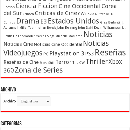
Arrowverse
Ciencia Ficcion
Cine Occidental
Corea
Beeson
Criticas de Cine
del Sur
CW
Crimen
David Nutter
DC
DC
Drama
Estados Unidos
E3
Comics
J.J.
Greg Berlanti
Abrams
John Behring
Kevin Williamson
J. Miller Tobin
Johan Renck
John Dahl
L.J.
Noticias
Smith
Liz Friedlander
Marcos Siega
Michelle MacLaren
Noticias
Noticias Cine
Noticias Cine Occidental
Reseñas
Videojuegos
Playstation 3
PS3
PC
Thriller
Xbox
Terror
Reseñas de Cine
The CW
Steve Shill
Zona de Series
360
Archivo
Archivo
Categorias