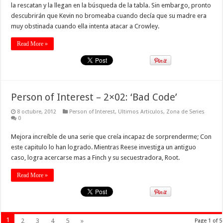
la rescatan y la llegan en la búsqueda de la tabla. Sin embargo, pronto
descubrirán que Kevin no bromeaba cuando decía que su madre era
muy obstinada cuando ella intenta atacar a Crowley.
Read More »
Person of Interest – 2×02: ‘Bad Code’
8 octubre, 2012
Person of Interest
,
Ultimos Articulos
,
Zona de Series
0
Mejora increíble de una serie que creía incapaz de sorprenderme; Con
este capitulo lo han logrado. Mientras Reese investiga un antiguo
caso, logra acercarse mas a Finch y su secuestradora, Root.
Read More »
1
2
3
4
5
»
Page 1 of 5