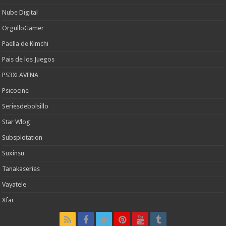
Nube Digital
OrgulloGamer
Paella de Kimchi
Pais de los Juegos
PS3XLAVENA
Psicocine
Seriesdebolsillo
Star Wlog
Subsplotation
Suxinsu
Tanakaseries
Vayatele
Xfar