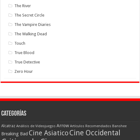
The River
The Secret Circle
The Vampire Diaries
The Walking Dead
Touch
True Blood
True Detective
Zero Hour
Categorías
Arrow
Alcatraz
Análisis de Videojuegos
Artículos Recomendados
Banshee
Cine Occidental
Cine Asiatico
Breaking Bad