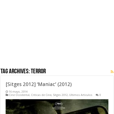
Tag Archives:
Terror
[Sitges 2012] ‘Maniac’ (2012)
16 mayo, 2014
Cine Occidental
,
Criticas de Cine
,
Sitges 2012
,
Ultimos Articulos
0