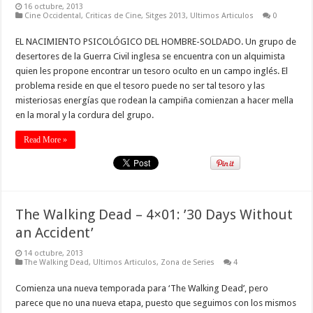
16 octubre, 2013
Cine Occidental
,
Criticas de Cine
,
Sitges 2013
,
Ultimos Articulos
0
EL NACIMIENTO PSICOLÓGICO DEL HOMBRE-SOLDADO. Un grupo de
desertores de la Guerra Civil inglesa se encuentra con un alquimista
quien les propone encontrar un tesoro oculto en un campo inglés. El
problema reside en que el tesoro puede no ser tal tesoro y las
misteriosas energías que rodean la campiña comienzan a hacer mella
en la moral y la cordura del grupo.
Read More »
The Walking Dead – 4×01: ’30 Days Without
an Accident’
14 octubre, 2013
The Walking Dead
,
Ultimos Articulos
,
Zona de Series
4
Comienza una nueva temporada para ‘The Walking Dead’, pero
parece que no una nueva etapa, puesto que seguimos con los mismos