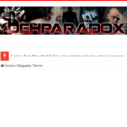
Introducción al maravilloso mundo de ‘Deadly Premonition’
Home
/
Etiqueta:
Terror