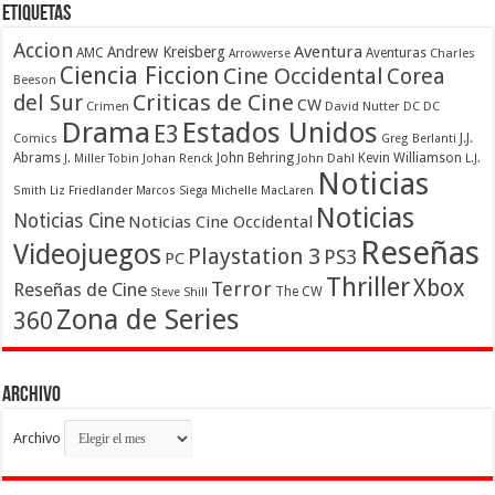
Etiquetas
Accion
Aventura
Andrew Kreisberg
AMC
Aventuras
Charles
Arrowverse
Ciencia Ficcion
Cine Occidental
Corea
Beeson
Criticas de Cine
del Sur
CW
Crimen
David Nutter
DC
DC
Drama
Estados Unidos
E3
Comics
J.J.
Greg Berlanti
Abrams
John Behring
Kevin Williamson
J. Miller Tobin
Johan Renck
John Dahl
L.J.
Noticias
Smith
Liz Friedlander
Marcos Siega
Michelle MacLaren
Noticias
Noticias Cine
Noticias Cine Occidental
Reseñas
Videojuegos
Playstation 3
PS3
PC
Thriller
Xbox
Terror
Reseñas de Cine
The CW
Steve Shill
Zona de Series
360
Archivo
Archivo