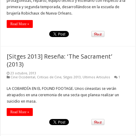
protagonistas, reparto, equipo técnico y escenario con respecto a la
primera y segunda temporada, desarrollándose en la escuela de
brujería Robichaux de Nueva Orleans.
Read More »
[Sitges 2013] Reseña: ‘The Sacrament’
(2013)
23 octubre, 2013
Cine Occidental
,
Criticas de Cine
,
Sitges 2013
,
Ultimos Articulos
1
LA COBARDÍA EN EL FOUND FOOTAGE. Unos cineastas se verán
atrapados en una ceremonia de una secta que planea realizar un
suicidio en masa.
Read More »