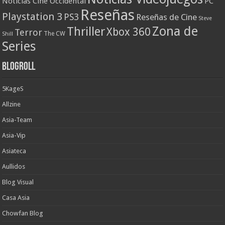
Noticias Cine Occidental
PC
Reseñas
Playstation 3
PS3
Reseñas de Cine
Steve
Zona de
Thriller
Xbox 360
Terror
The CW
Shill
Series
Blogroll
5KageS
Allzine
Asia-Team
Asia-Vip
Asiateca
Aullidos
Blog Visual
Casa Asia
Chowfan Blog