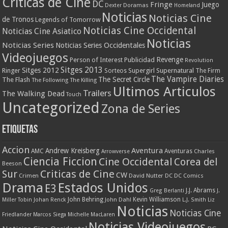
Criticas de Cine
DC
Fringe
Juego
Dexter
Doramas
Homeland
Noticias
Noticias Cine
de Tronos
Legends of Tomorrow
Noticias Cine Occidental
Noticias Cine Asiatico
Noticias
Noticias Series
Noticias Series Occidentales
Videojuegos
Revenge
Person of Interest
Publicidad
Revolution
Sitges 2013
Sitges 2012
Ringer
Supergirl
Supernatural
Sorteos
The Firm
The Vampire Diaries
The Secret Circle
The Flash
The Following
The Killing
Ultimos Articulos
Trailers
The Walking Dead
Touch
Uncategorized
Zona de Series
Etiquetas
Accion
Aventura
Andrew Kreisberg
AMC
Aventuras
Charles
Arrowverse
Ciencia Ficcion
Cine Occidental
Corea del
Beeson
Criticas de Cine
Sur
CW
Crimen
David Nutter
DC
DC Comics
Drama
Estados Unidos
E3
J.J. Abrams
Greg Berlanti
J.
John Behring
Kevin Williamson
Miller Tobin
Johan Renck
John Dahl
L.J. Smith
Liz
Noticias
Noticias Cine
Friedlander
Marcos Siega
Michelle MacLaren
Noticias Videojuegos