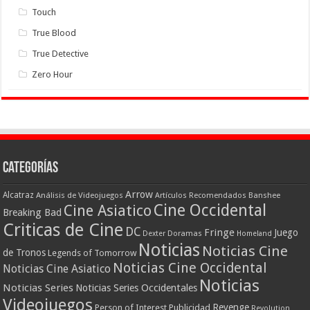
Touch
True Blood
True Detective
Zero Hour
Categorías
Arrow
Alcatraz
Análisis de Videojuegos
Artículos Recomendados
Banshee
Cine Occidental
Cine Asiatico
Breaking Bad
Criticas de Cine
DC
Fringe
Juego
Dexter
Doramas
Homeland
Noticias
Noticias Cine
de Tronos
Legends of Tomorrow
Noticias Cine Occidental
Noticias Cine Asiatico
Noticias
Noticias Series
Noticias Series Occidentales
Videojuegos
Revenge
Person of Interest
Publicidad
Revolution