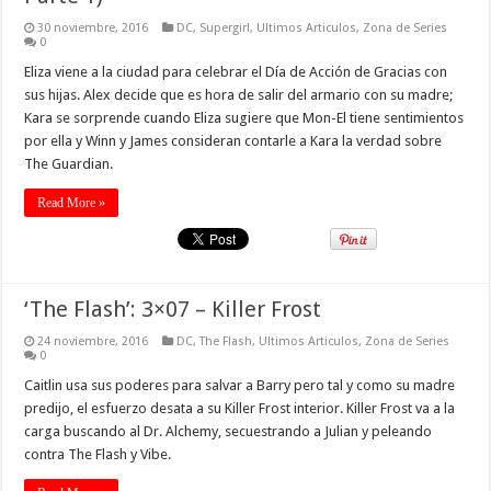
30 noviembre, 2016
DC
,
Supergirl
,
Ultimos Articulos
,
Zona de Series
0
Eliza viene a la ciudad para celebrar el Día de Acción de Gracias con
sus hijas. Alex decide que es hora de salir del armario con su madre;
Kara se sorprende cuando Eliza sugiere que Mon-El tiene sentimientos
por ella y Winn y James consideran contarle a Kara la verdad sobre
The Guardian.
Read More »
‘The Flash’: 3×07 – Killer Frost
24 noviembre, 2016
DC
,
The Flash
,
Ultimos Articulos
,
Zona de Series
0
Caitlin usa sus poderes para salvar a Barry pero tal y como su madre
predijo, el esfuerzo desata a su Killer Frost interior. Killer Frost va a la
carga buscando al Dr. Alchemy, secuestrando a Julian y peleando
contra The Flash y Vibe.