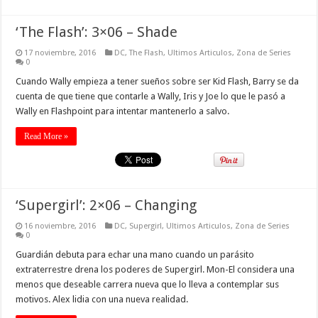
‘The Flash’: 3×06 – Shade
17 noviembre, 2016
DC
,
The Flash
,
Ultimos Articulos
,
Zona de Series
0
Cuando Wally empieza a tener sueños sobre ser Kid Flash, Barry se da
cuenta de que tiene que contarle a Wally, Iris y Joe lo que le pasó a
Wally en Flashpoint para intentar mantenerlo a salvo.
Read More »
‘Supergirl’: 2×06 – Changing
16 noviembre, 2016
DC
,
Supergirl
,
Ultimos Articulos
,
Zona de Series
0
Guardián debuta para echar una mano cuando un parásito
extraterrestre drena los poderes de Supergirl. Mon-El considera una
menos que deseable carrera nueva que lo lleva a contemplar sus
motivos. Alex lidia con una nueva realidad.