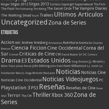
Sitges 2013
Sitges 2012
Ringer
Supergirl
Supernatural
Sorteos
The Firm
The Vampire Diaries
The Secret Circle
The Flash
The Following
The Killing
Ultimos Articulos
Trailers
The Walking Dead
Touch
Uncategorized
Zona de Series
Etiquetas
Accion
Aventura
Andrew Kreisberg
AMC
Aventuras
Charles
Arrowverse
Ciencia Ficcion
Cine Occidental
Corea del
Beeson
Criticas de Cine
Sur
CW
Crimen
David Nutter
DC
DC Comics
Drama
Estados Unidos
E3
J.J. Abrams
Greg Berlanti
J.
John Behring
Kevin Williamson
Miller Tobin
Johan Renck
John Dahl
L.J. Smith
Liz
Noticias
Noticias Cine
Friedlander
Marcos Siega
Michelle MacLaren
Noticias Videojuegos
Noticias Cine Occidental
PC
Reseñas
Playstation 3
PS3
Reseñas de Cine
Steve
Zona de
Thriller
Xbox 360
Terror
The CW
Shill
Series