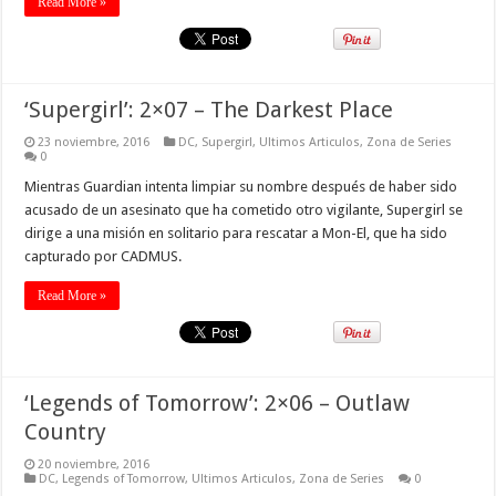
Read More »
‘Supergirl’: 2×07 – The Darkest Place
23 noviembre, 2016
DC
,
Supergirl
,
Ultimos Articulos
,
Zona de Series
0
Mientras Guardian intenta limpiar su nombre después de haber sido
acusado de un asesinato que ha cometido otro vigilante, Supergirl se
dirige a una misión en solitario para rescatar a Mon-El, que ha sido
capturado por CADMUS.
Read More »
‘Legends of Tomorrow’: 2×06 – Outlaw
Country
20 noviembre, 2016
DC
,
Legends of Tomorrow
,
Ultimos Articulos
,
Zona de Series
0