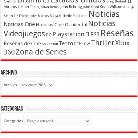
E3
Comics
J.J.
Greg Berlanti
Abrams
John Behring
Kevin Williamson
J. Miller Tobin
Johan Renck
John Dahl
L.J.
Noticias
Smith
Liz Friedlander
Marcos Siega
Michelle MacLaren
Noticias
Noticias Cine
Noticias Cine Occidental
Reseñas
Videojuegos
Playstation 3
PS3
PC
Thriller
Xbox
Terror
Reseñas de Cine
The CW
Steve Shill
Zona de Series
360
Archivo
Archivo
Categorias
Categorias