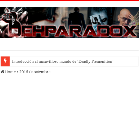
Introducción al maravilloso mundo de ‘Deadly Premonition’
Home
/
2016
/
noviembre