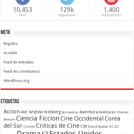
10,453
129k
1,400
Fans
Seguidores
Suscriptores
Meta
Registro
Acceder
Feed de entradas
Feed de comentarios
WordPress.org
Etiquetas
Accion
Aventura
Andrew Kreisberg
AMC
Aventuras
Charles
Arrowverse
Ciencia Ficcion
Cine Occidental
Corea
Beeson
Criticas de Cine
del Sur
CW
Crimen
David Nutter
DC
DC
Drama
Estados Unidos