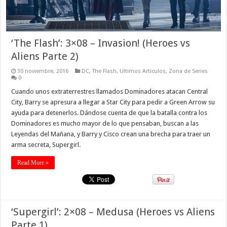
‘The Flash’: 3×08 – Invasion! (Heroes vs
Aliens Parte 2)
30 noviembre, 2016
DC
,
The Flash
,
Ultimos Articulos
,
Zona de Series
0
Cuando unos extraterrestres llamados Dominadores atacan Central
City, Barry se apresura a llegar a Star City para pedir a Green Arrow su
ayuda para detenerlos. Dándose cuenta de que la batalla contra los
Dominadores es mucho mayor de lo que pensaban, buscan a las
Leyendas del Mañana, y Barry y Cisco crean una brecha para traer un
arma secreta, Supergirl.
Read More »
‘Supergirl’: 2×08 – Medusa (Heroes vs Aliens
Parte 1)