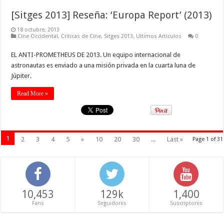
[Sitges 2013] Reseña: ‘Europa Report’ (2013)
18 octubre, 2013
Cine Occidental
,
Criticas de Cine
,
Sitges 2013
,
Ultimos Articulos
0
EL ANTI-PROMETHEUS DE 2013. Un equipo internacional de
astronautas es enviado a una misión privada en la cuarta luna de
Júpiter.
Read More »
1
2
3
4
5
»
10
20
30
...
Last »
Page 1 of 31
10,453
129k
1,400
Fans
Seguidores
Suscriptores