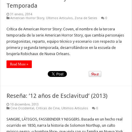
Temporada
31 enero, 2014
American Horror Story
,
Ultimos Articulos
,
Zona de Series
0
Crítica de American Horror Story: Coven, el nombre de la tercera
temporada de la serie American Horror Story, que cambia personajes
protagonistas, reparto, equipo técnico y escenario con respecto a la
primera y segunda temporada, desarrollándose en la escuela de
brujería Robichaux de Nueva Orleans.
Read More »
Reseña: ’12 años de Esclavitud’ (2013)
10 diciembre, 2013
Cine Occidental
,
Criticas de Cine
,
Ultimos Articulos
0
SANGRE, LÁTIGOS, FASSBENDER Y NIGGERS. Basada en un hecho real
ocurrido en 1850, narra la historia de Solomon Northup, un culto
músico negro -y hombre libre- que vivía con su familia en Nueva York.