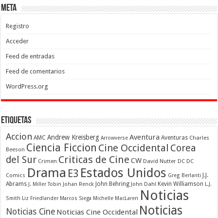
Meta
Registro
Acceder
Feed de entradas
Feed de comentarios
WordPress.org
Etiquetas
Accion
Aventura
Andrew Kreisberg
AMC
Aventuras
Charles
Arrowverse
Ciencia Ficcion
Cine Occidental
Corea
Beeson
Criticas de Cine
del Sur
CW
Crimen
David Nutter
DC
DC
Drama
Estados Unidos
E3
Comics
J.J.
Greg Berlanti
Abrams
John Behring
Kevin Williamson
J. Miller Tobin
Johan Renck
John Dahl
L.J.
Noticias
Smith
Liz Friedlander
Marcos Siega
Michelle MacLaren
Noticias
Noticias Cine
Noticias Cine Occidental