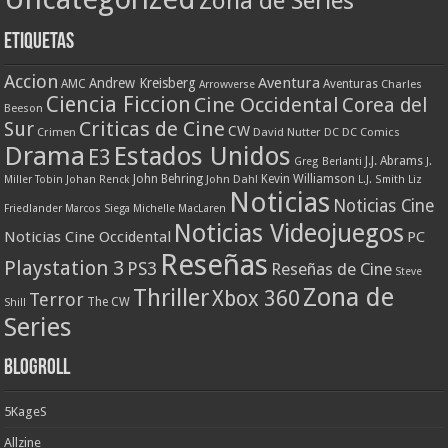
Zona de Series
Etiquetas
Accion
Aventura
Andrew Kreisberg
AMC
Aventuras
Charles
Arrowverse
Ciencia Ficcion
Cine Occidental
Corea del
Beeson
Criticas de Cine
Sur
CW
Crimen
David Nutter
DC
DC Comics
Drama
Estados Unidos
E3
J.J. Abrams
Greg Berlanti
J.
John Behring
Kevin Williamson
Miller Tobin
Johan Renck
John Dahl
L.J. Smith
Liz
Noticias
Noticias Cine
Friedlander
Marcos Siega
Michelle MacLaren
Noticias Videojuegos
Noticias Cine Occidental
PC
Reseñas
Playstation 3
PS3
Reseñas de Cine
Steve
Zona de
Thriller
Xbox 360
Terror
The CW
Shill
Series
Blogroll
5KageS
Allzine