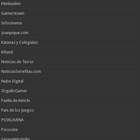
Filmbunker
Gamerstown
Infocinema
Joanpique.com
Katanas y Colegialas
Kifund
Noticias de Terror
NoticiasSeriefilas.com
Nube Digital
OrgulloGamer
Paella de Kimchi
Pais de los Juegos
PS3XLAVENA
Psicocine
Seriesdebolsillo