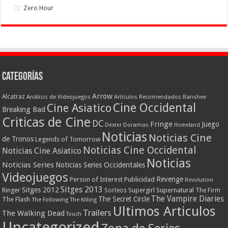
Zero Hour
Categorías
Arrow
Alcatraz
Análisis de Videojuegos
Artículos Recomendados
Banshee
Cine Occidental
Cine Asiatico
Breaking Bad
Criticas de Cine
DC
Fringe
Juego
Dexter
Doramas
Homeland
Noticias
Noticias Cine
de Tronos
Legends of Tomorrow
Noticias Cine Occidental
Noticias Cine Asiatico
Noticias
Noticias Series
Noticias Series Occidentales
Videojuegos
Revenge
Person of Interest
Publicidad
Revolution
Sitges 2013
Sitges 2012
Ringer
Supergirl
Supernatural
Sorteos
The Firm
The Vampire Diaries
The Secret Circle
The Flash
The Following
The Killing
Ultimos Articulos
Trailers
The Walking Dead
Touch
Uncategorized