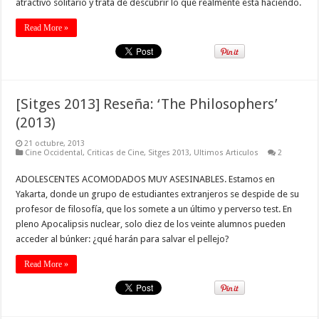
atractivo solitario y trata de descubrir lo que realmente está haciendo.
Read More »
[Sitges 2013] Reseña: ‘The Philosophers’
(2013)
21 octubre, 2013
Cine Occidental
,
Criticas de Cine
,
Sitges 2013
,
Ultimos Articulos
2
ADOLESCENTES ACOMODADOS MUY ASESINABLES. Estamos en
Yakarta, donde un grupo de estudiantes extranjeros se despide de su
profesor de filosofía, que los somete a un último y perverso test. En
pleno Apocalipsis nuclear, solo diez de los veinte alumnos pueden
acceder al búnker: ¿qué harán para salvar el pellejo?
Read More »