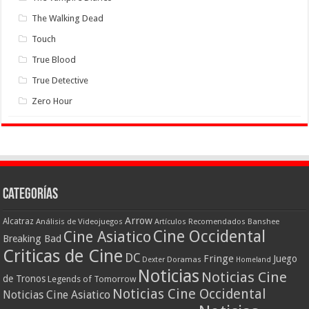
The Walking Dead
Touch
True Blood
True Detective
Zero Hour
Categorías
Arrow
Alcatraz
Análisis de Videojuegos
Artículos Recomendados
Banshee
Cine Occidental
Cine Asiatico
Breaking Bad
Criticas de Cine
DC
Fringe
Juego
Dexter
Doramas
Homeland
Noticias
Noticias Cine
de Tronos
Legends of Tomorrow
Noticias Cine Occidental
Noticias Cine Asiatico