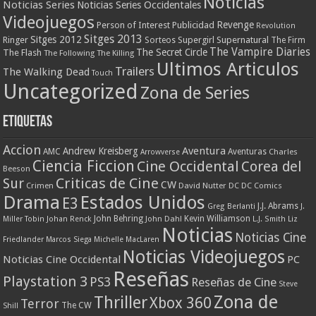
Noticias
Noticias Series
Noticias Series Occidentales
Videojuegos
Revenge
Person of Interest
Publicidad
Revolution
Sitges 2013
Sitges 2012
Ringer
Supergirl
Supernatural
Sorteos
The Firm
The Vampire Diaries
The Secret Circle
The Flash
The Following
The Killing
Ultimos Articulos
Trailers
The Walking Dead
Touch
Uncategorized
Zona de Series
Etiquetas
Accion
Aventura
Andrew Kreisberg
AMC
Aventuras
Charles
Arrowverse
Ciencia Ficcion
Cine Occidental
Corea del
Beeson
Criticas de Cine
Sur
CW
Crimen
David Nutter
DC
DC Comics
Drama
Estados Unidos
E3
J.J. Abrams
Greg Berlanti
J.
John Behring
Kevin Williamson
Miller Tobin
Johan Renck
John Dahl
L.J. Smith
Liz
Noticias
Noticias Cine
Friedlander
Marcos Siega
Michelle MacLaren
Noticias Videojuegos
Noticias Cine Occidental
PC
Reseñas
Playstation 3
PS3
Reseñas de Cine
Steve
Zona de
Thriller
Xbox 360
Terror
The CW
Shill