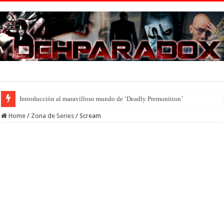
Introducción al maravilloso mundo de ‘Deadly Premonition’
Home
/
Zona de Series
/
Scream