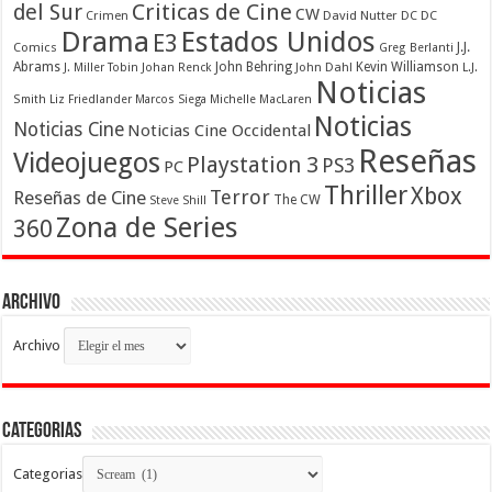
Criticas de Cine
del Sur
CW
Crimen
David Nutter
DC
DC
Drama
Estados Unidos
E3
Comics
J.J.
Greg Berlanti
Abrams
John Behring
Kevin Williamson
J. Miller Tobin
Johan Renck
John Dahl
L.J.
Noticias
Smith
Liz Friedlander
Marcos Siega
Michelle MacLaren
Noticias
Noticias Cine
Noticias Cine Occidental
Reseñas
Videojuegos
Playstation 3
PS3
PC
Thriller
Xbox
Terror
Reseñas de Cine
The CW
Steve Shill
Zona de Series
360
Archivo
Archivo
Categorias
Categorias