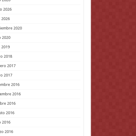
o 2026
l 2026
tiembre 2020
o 2020
l 2019
ro 2018
ero 2017
ro 2017
embre 2016
iembre 2016
bre 2016
sto 2016
o 2016
zo 2016