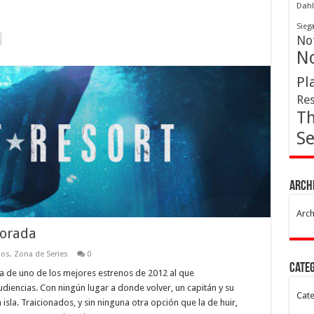
Dahl
Sieg
Not
No
Pl
Res
Th
Se
Arch
Arch
porada
los
,
Zona de Series
0
Cate
a de uno de los mejores estrenos de 2012 al que
encias. Con ningún lugar a donde volver, un capitán y su
Cate
isla. Traicionados, y sin ninguna otra opción que la de huir,