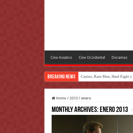
Cine Asiatico
Cine Occidental
Doramas
Breaking News
Casino, Rain Man, Hard Eight y o
Introducción al maravilloso mu
Home
/
2013
/
enero
Monthly Archives:
enero 2013