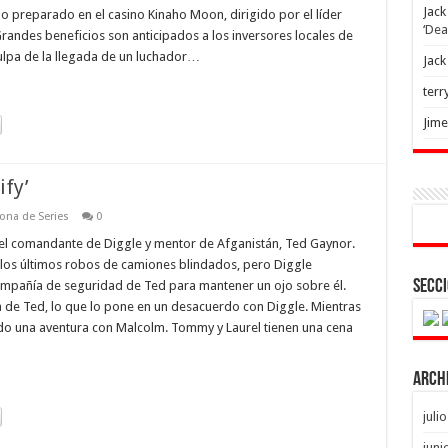
Jack
 preparado en el casino Kinaho Moon, dirigido por el líder
‘Dea
randes beneficios son anticipados a los inversores locales de
lpa de la llegada de un luchador…
Jack
terr
Jim
ify’
ona de Series
0
s el comandante de Diggle y mentor de Afganistán, Ted Gaynor.
los últimos robos de camiones blindados, pero Diggle
Secci
compañía de seguridad de Ted para mantener un ojo sobre él.
 de Ted, lo que lo pone en un desacuerdo con Diggle. Mientras
do una aventura con Malcolm. Tommy y Laurel tienen una cena
Arch
juli
juni