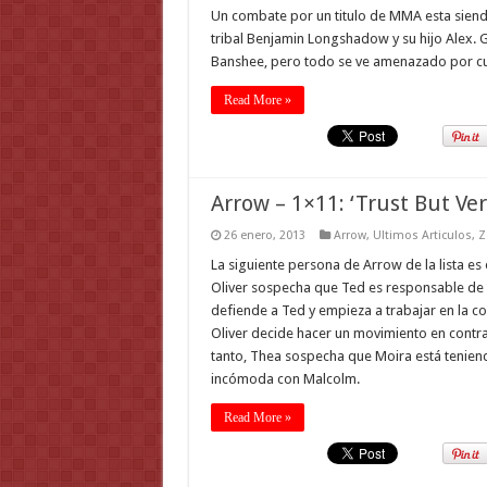
Un combate por un titulo de MMA esta siendo
tribal Benjamin Longshadow y su hijo Alex. G
Banshee, pero todo se ve amenazado por cu
Read More »
Arrow – 1×11: ‘Trust But Ver
26 enero, 2013
Arrow
,
Ultimos Articulos
,
Z
La siguiente persona de Arrow de la lista e
Oliver sospecha que Ted es responsable de 
defiende a Ted y empieza a trabajar en la 
Oliver decide hacer un movimiento en contra
tanto, Thea sospecha que Moira está tenien
incómoda con Malcolm.
Read More »