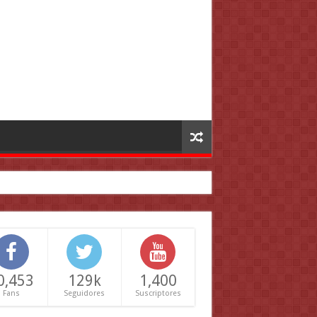
0,453
129k
1,400
Fans
Seguidores
Suscriptores