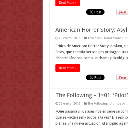
Read More »
American Horror Story: As
25 enero, 2013
American Horror Story
,
Ult
Crítica de American Horror Story: Asylum, 
Story, que cambia personajes protagonistas,
desarrollándose como un drama psicológico e
Read More »
The Following – 1×01: ‘Pilot’
25 enero, 2013
The Following
,
Ultimos Arti
¿Qué pasaría si los asesinos en serie se com
que se «activasen» todos a la vez? El asesin
planea una nueva actuación. El antiguo agent