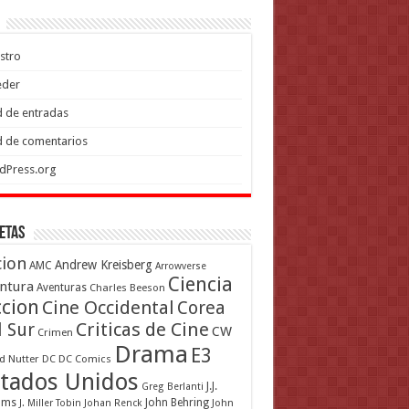
stro
eder
 de entradas
 de comentarios
dPress.org
etas
cion
Andrew Kreisberg
AMC
Arrowverse
Ciencia
ntura
Aventuras
Charles Beeson
ccion
Cine Occidental
Corea
Criticas de Cine
l Sur
CW
Crimen
Drama
E3
d Nutter
DC
DC Comics
tados Unidos
J.J.
Greg Berlanti
ams
John Behring
J. Miller Tobin
Johan Renck
John