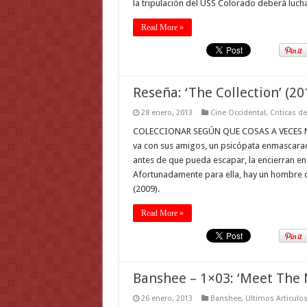
la tripulación del USS Colorado deberá lucha
Read More »
Reseña: ‘The Collection’ (20
28 enero, 2013
Cine Occidental
,
Criticas d
COLECCIONAR SEGÚN QUE COSAS A VECES NO 
va con sus amigos, un psicópata enmascarado 
antes de que pueda escapar, la encierran en
Afortunadamente para ella, hay un hombre 
(2009).
Read More »
Banshee – 1×03: ‘Meet The 
26 enero, 2013
Banshee
,
Ultimos Articulo