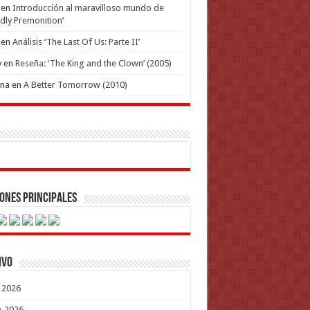
en
Introducción al maravilloso mundo de
dly Premonition’
en
Análisis ‘The Last Of Us: Parte II’
y
en
Reseña: ‘The King and the Clown’ (2005)
ena
en
A Better Tomorrow (2010)
ones Principales
ivo
o 2026
o 2026