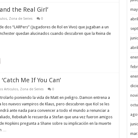
and the Real Girl’
may
abri
culos
,
Zona de Series
0
de dos “LARPers” (Jugadores de Rol en Vivo) que jugaban a un
sep
chester quedan alucinados cuando descubren que la Reina de
juni
abri
ene
febr
ene
 ‘Catch Me If You Can’
dici
s Articulos
,
Zona de Series
0
nov
trolarlo poniendo la vida de Matt en peligro. Damon entrena a
 los nuevos vampiros de Klaus, pero descubren que Kol se les
octu
endrá ante nada para convencer a todo el mundo a renunciar a
ago
aliado, Rebekah le recuerda a Stefan que una vez fueron amigos
alde Hopkins pregunta a Shane sobre su implicación en la muerte
juni
un …
mar