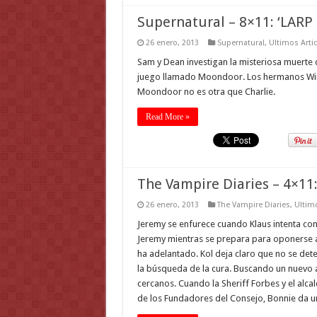
Supernatural – 8×11: ‘LARP 
26 enero, 2013
Supernatural
,
Ultimos Arti
Sam y Dean investigan la misteriosa muerte 
juego llamado Moondoor. Los hermanos Win
Moondoor no es otra que Charlie.
Read More »
The Vampire Diaries – 4×11:
26 enero, 2013
The Vampire Diaries
,
Ultimo
Jeremy se enfurece cuando Klaus intenta con
Jeremy mientras se prepara para oponerse a
ha adelantado. Kol deja claro que no se det
la búsqueda de la cura. Buscando un nuevo 
cercanos. Cuando la Sheriff Forbes y el alc
de los Fundadores del Consejo, Bonnie da 