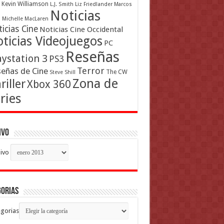
Kevin Williamson
L.J. Smith
Liz Friedlander
Marcos
Noticias
a
Michelle MacLaren
icias Cine
Noticias Cine Occidental
ticias Videojuegos
PC
Reseñas
aystation 3
PS3
Terror
eñas de Cine
The CW
Steve Shill
Zona de
riller
Xbox 360
ries
ivo
ivo
gorias
gorias