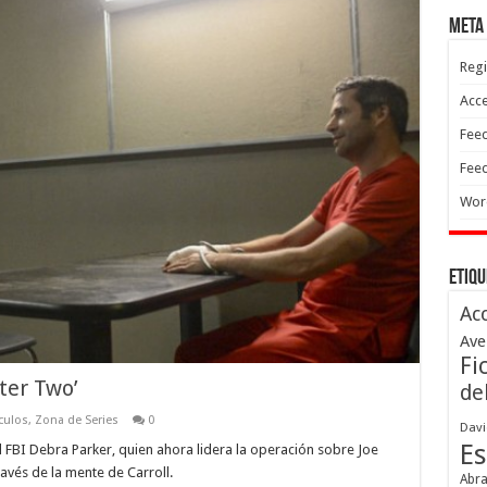
Meta
Regi
Acc
Feed
Feed
Wor
Etiqu
Ac
Ave
Fi
ter Two’
de
culos
,
Zona de Series
0
Davi
Es
l FBI Debra Parker, quien ahora lidera la operación sobre Joe
ravés de la mente de Carroll.
Abr