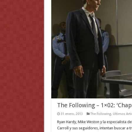
The Following – 1×02: ‘Chap
31 enero, 2013
The Following
,
Ultimos Arti
Ryan Hardy, Mike Weston y la especialista de
Carroll y sus seguidores, intentan buscar a t