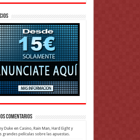
cios
mos Comentarios
my Duke
en
Casino, Rain Man, Hard Eight y
s grandes películas sobre las apuestas.