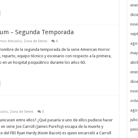
ene
dici
nov
ylum – Segunda Temporada
sep
imos Articulos
,
Zona de Series
4
ago
el nombre de la segunda temporada de la serie American Horror
may
 reparto, equipo técnico y escenario con respecto a la primera,
abri
n un hospital psiquiátrico durante los años 60.
ene
dici
nov
octu
ago
culos
,
Zona de Series
0
juli
unicasen entre ellos? ¿Qué pasaría si uno de ellos pudiese hacer
o en serie Joe Carroll (James Purefoy) escapa de la muerte y
juni
e del FBI Ryan Hardy (Kevin Bacon) es quien encarceló a Carroll