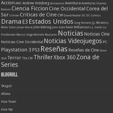
Accion
Aventura
Andrew Kreisberg
AMC
Aventuras
Charles
Arrowverse
Ciencia Ficcion
Cine Occidental
Corea del
Beeson
Criticas de Cine
Sur
CW
Crimen
David Nutter
DC
DC Comics
Drama
Estados Unidos
E3
J.J. Abrams
Greg Berlanti
J.
John Behring
Kevin Williamson
Miller Tobin
Johan Renck
John Dahl
L.J. Smith
Liz
Noticias
Noticias Cine
Friedlander
Marcos Siega
Michelle MacLaren
Noticias Videojuegos
Noticias Cine Occidental
PC
Reseñas
Playstation 3
PS3
Reseñas de Cine
Steve
Zona de
Thriller
Xbox 360
Terror
The CW
Shill
Series
Blogroll
5KageS
Allzine
Asia-Team
Asia-Vip