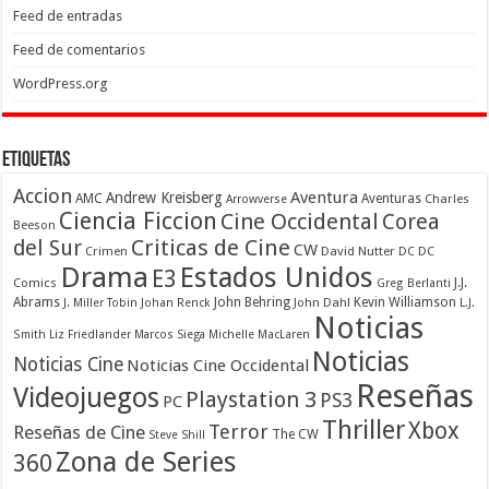
Feed de entradas
Feed de comentarios
WordPress.org
Etiquetas
Accion
Aventura
Andrew Kreisberg
AMC
Aventuras
Charles
Arrowverse
Ciencia Ficcion
Cine Occidental
Corea
Beeson
Criticas de Cine
del Sur
CW
Crimen
David Nutter
DC
DC
Drama
Estados Unidos
E3
Comics
J.J.
Greg Berlanti
Abrams
John Behring
Kevin Williamson
J. Miller Tobin
Johan Renck
John Dahl
L.J.
Noticias
Smith
Liz Friedlander
Marcos Siega
Michelle MacLaren
Noticias
Noticias Cine
Noticias Cine Occidental
Reseñas
Videojuegos
Playstation 3
PS3
PC
Thriller
Xbox
Terror
Reseñas de Cine
The CW
Steve Shill
Zona de Series
360