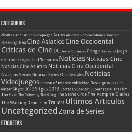
Categorías
Arrow
Alcatraz
Análisis de Videojuegos
Artículos Recomendados
Banshee
Cine Occidental
Cine Asiatico
Breaking Bad
Criticas de Cine
DC
Fringe
Juego
Dexter
Doramas
Homeland
Noticias
Noticias Cine
de Tronos
Legends of Tomorrow
Noticias Cine Occidental
Noticias Cine Asiatico
Noticias
Noticias Series
Noticias Series Occidentales
Videojuegos
Revenge
Person of Interest
Publicidad
Revolution
Sitges 2013
Sitges 2012
Ringer
Supergirl
Supernatural
Sorteos
The Firm
The Vampire Diaries
The Secret Circle
The Flash
The Following
The Killing
Ultimos Articulos
Trailers
The Walking Dead
Touch
Uncategorized
Zona de Series
Etiquetas