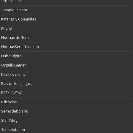
Infocinema
Joanpique.com
Katanas y Colegialas
Kifund
Noticias de Terror
NoticiasSeriefilas.com
Nube Digital
OrgulloGamer
Paella de Kimchi
Pais de los Juegos
PS3XLAVENA
Psicocine
Seriesdebolsillo
Star Wlog
Subsplotation