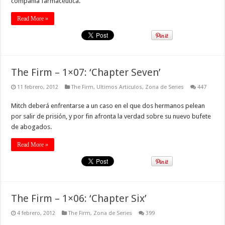
compañía farmacéutica.
Read More »
The Firm – 1×07: ‘Chapter Seven’
11 febrero, 2012
The Firm
,
Ultimos Articulos
,
Zona de Series
447
Mitch deberá enfrentarse a un caso en el que dos hermanos pelean
por salir de prisión, y por fin afronta la verdad sobre su nuevo bufete
de abogados.
Read More »
The Firm – 1×06: ‘Chapter Six’
4 febrero, 2012
The Firm
,
Zona de Series
399