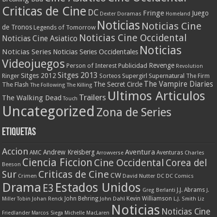
Criticas de Cine
DC
Fringe
Juego
Dexter
Doramas
Homeland
Noticias
Noticias Cine
de Tronos
Legends of Tomorrow
Noticias Cine Occidental
Noticias Cine Asiatico
Noticias
Noticias Series
Noticias Series Occidentales
Videojuegos
Revenge
Person of Interest
Publicidad
Revolution
Sitges 2013
Sitges 2012
Ringer
Supergirl
Supernatural
Sorteos
The Firm
The Vampire Diaries
The Secret Circle
The Flash
The Following
The Killing
Ultimos Articulos
Trailers
The Walking Dead
Touch
Uncategorized
Zona de Series
Etiquetas
Accion
Aventura
Andrew Kreisberg
AMC
Aventuras
Charles
Arrowverse
Ciencia Ficcion
Cine Occidental
Corea del
Beeson
Criticas de Cine
Sur
CW
Crimen
David Nutter
DC
DC Comics
Drama
Estados Unidos
E3
J.J. Abrams
Greg Berlanti
J.
John Behring
Kevin Williamson
Miller Tobin
Johan Renck
John Dahl
L.J. Smith
Liz
Noticias
Noticias Cine
Friedlander
Marcos Siega
Michelle MacLaren