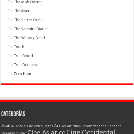
The Mob Doctor
The River
The Secret Circle
The Vampire Diaries
The Walking Dead
Touch
True Blood
True Detective
Zero Hour
Categorías
Arrow
Alcatraz
Análisis de Videojuegos
Artículos Recomendados
Banshee
Cine Occidental
Cine Asiatico
Breaking Bad