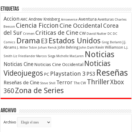
Etiquetas
Accion
Aventura
Andrew Kreisberg
AMC
Aventuras
Charles
Arrowverse
Ciencia Ficcion
Cine Occidental
Corea
Beeson
Criticas de Cine
del Sur
CW
Crimen
David Nutter
DC
DC
Drama
Estados Unidos
E3
Comics
J.J.
Greg Berlanti
Abrams
John Behring
Kevin Williamson
J. Miller Tobin
Johan Renck
John Dahl
L.J.
Noticias
Smith
Liz Friedlander
Marcos Siega
Michelle MacLaren
Noticias
Noticias Cine
Noticias Cine Occidental
Reseñas
Videojuegos
Playstation 3
PS3
PC
Thriller
Xbox
Terror
Reseñas de Cine
The CW
Steve Shill
Zona de Series
360
Archivo
Archivo