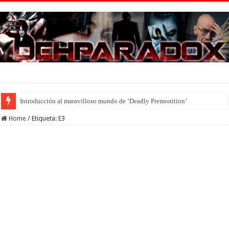
Introducción al maravilloso mundo de ‘Deadly Premonition’
Home
/
Etiqueta:
E3