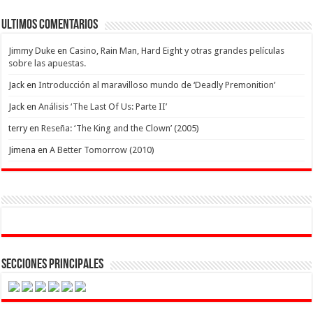
Ultimos Comentarios
Jimmy Duke
en
Casino, Rain Man, Hard Eight y otras grandes películas
sobre las apuestas.
Jack
en
Introducción al maravilloso mundo de ‘Deadly Premonition’
Jack
en
Análisis ‘The Last Of Us: Parte II’
terry
en
Reseña: ‘The King and the Clown’ (2005)
Jimena
en
A Better Tomorrow (2010)
Secciones Principales