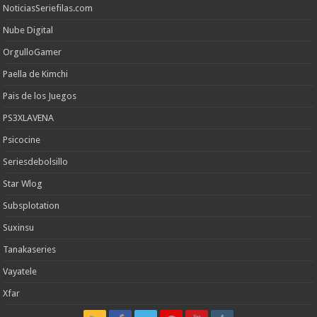
NoticiasSeriefilas.com
Nube Digital
OrgulloGamer
Paella de Kimchi
Pais de los Juegos
PS3XLAVENA
Psicocine
Seriesdebolsillo
Star Wlog
Subsplotation
Suxinsu
Tanakaseries
Vayatele
Xfar