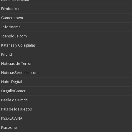
Filmbunker
Gamerstown
Infocinema
Joanpique.com
Katanas y Colegialas
Kifund
Noticias de Terror
NoticiasSeriefilas.com
Nube Digital
OrgulloGamer
Paella de Kimchi
Pais de los Juegos
PS3XLAVENA
Psicocine