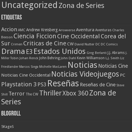
Uncategorized
Zona de Series
Etiquetas
Accion
Aventura
Andrew Kreisberg
AMC
Aventuras
Charles
Arrowverse
Ciencia Ficcion
Cine Occidental
Corea del
Beeson
Criticas de Cine
Sur
CW
Crimen
David Nutter
DC
DC Comics
Drama
Estados Unidos
E3
J.J. Abrams
Greg Berlanti
J.
John Behring
Kevin Williamson
Miller Tobin
Johan Renck
John Dahl
L.J. Smith
Liz
Noticias
Noticias Cine
Friedlander
Marcos Siega
Michelle MacLaren
Noticias Videojuegos
Noticias Cine Occidental
PC
Reseñas
Playstation 3
PS3
Reseñas de Cine
Steve
Zona de
Thriller
Xbox 360
Terror
The CW
Shill
Series
Blogroll
5KageS