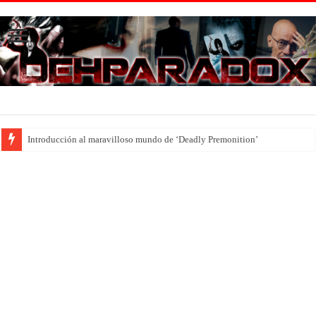
Introducción al maravilloso mundo de ‘Deadly Premonition’