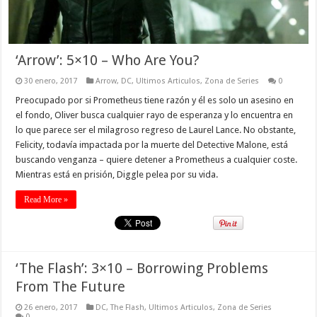
‘Arrow’: 5×10 – Who Are You?
30 enero, 2017
Arrow
,
DC
,
Ultimos Articulos
,
Zona de Series
0
Preocupado por si Prometheus tiene razón y él es solo un asesino en
el fondo, Oliver busca cualquier rayo de esperanza y lo encuentra en
lo que parece ser el milagroso regreso de Laurel Lance. No obstante,
Felicity, todavía impactada por la muerte del Detective Malone, está
buscando venganza – quiere detener a Prometheus a cualquier coste.
Mientras está en prisión, Diggle pelea por su vida.
Read More »
‘The Flash’: 3×10 – Borrowing Problems
From The Future
26 enero, 2017
DC
,
The Flash
,
Ultimos Articulos
,
Zona de Series
0