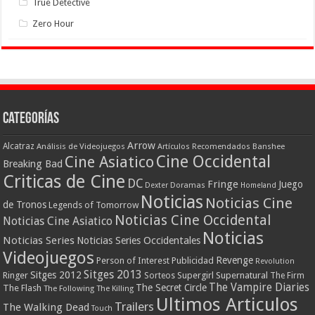
True Detective
Zero Hour
Categorías
Arrow
Alcatraz
Análisis de Videojuegos
Artículos Recomendados
Banshee
Cine Occidental
Cine Asiatico
Breaking Bad
Criticas de Cine
DC
Fringe
Juego
Dexter
Doramas
Homeland
Noticias
Noticias Cine
de Tronos
Legends of Tomorrow
Noticias Cine Occidental
Noticias Cine Asiatico
Noticias
Noticias Series
Noticias Series Occidentales
Videojuegos
Revenge
Person of Interest
Publicidad
Revolution
Sitges 2013
Sitges 2012
Ringer
Supergirl
Supernatural
Sorteos
The Firm
The Vampire Diaries
The Secret Circle
The Flash
The Following
The Killing
Ultimos Articulos
Trailers
The Walking Dead
Touch