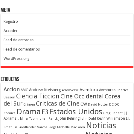
Meta
Registro
Acceder
Feed de entradas
Feed de comentarios
WordPress.org
Etiquetas
Accion
Aventura
Andrew Kreisberg
AMC
Aventuras
Charles
Arrowverse
Ciencia Ficcion
Cine Occidental
Corea
Beeson
Criticas de Cine
del Sur
CW
Crimen
David Nutter
DC
DC
Drama
Estados Unidos
E3
Comics
J.J.
Greg Berlanti
Abrams
John Behring
Kevin Williamson
J. Miller Tobin
Johan Renck
John Dahl
L.J.
Noticias
Smith
Liz Friedlander
Marcos Siega
Michelle MacLaren