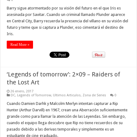
Barry sigue atormentado por su visión del futuro en el que Iris es
asesinada por Savitar. Cuando un criminal llamado Plunder aparece
en Central City, Barry recuerda la presencia del villano en su visión del
futuro y teme que si captura a Plunder, eso cimentará el destino de
Iris.
Read More »
‘Legends of tomorrow’: 2×09 – Raiders of
the Lost Art
26 enero, 2017
DC
,
Legends of Tomorrow
,
Ultimos Articulos
,
Zona de Series
0
Cuando Damien Darhk y Malcolm Merlyn intentan capturar a Rip
Hunter (Arthur Darvill) en 1967, crean una Aberración suficientemente
grande como para llamar la atención de las Leyendas. Sin embargo,
cuando el equipo llega descubre que Rip no tiene recuerdos de su
pasado debido a las derivas temporales y simplemente es un
estudiante de cine graduado.