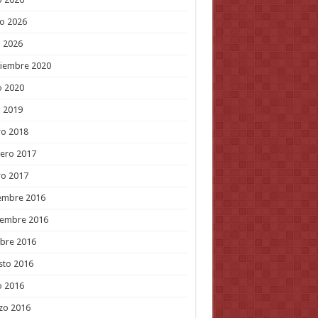
o 2026
l 2026
tiembre 2020
o 2020
l 2019
ro 2018
ero 2017
ro 2017
embre 2016
iembre 2016
bre 2016
sto 2016
o 2016
zo 2016