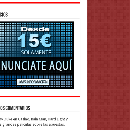
cios
mos Comentarios
my Duke
en
Casino, Rain Man, Hard Eight y
s grandes películas sobre las apuestas.