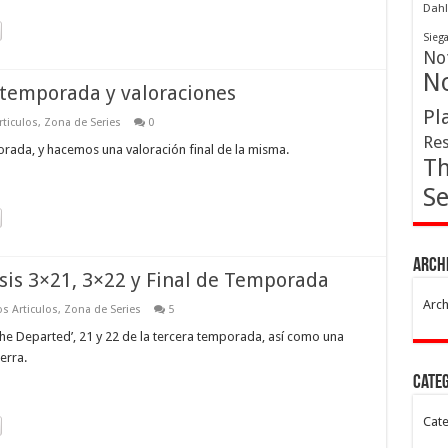
Dahl
Sieg
Not
No
e temporada y valoraciones
Pl
rticulos
,
Zona de Series
0
Res
rada, y hacemos una valoración final de la misma.
Th
Se
Arch
sis 3×21, 3×22 y Final de Temporada
Arch
s Articulos
,
Zona de Series
5
The Departed’, 21 y 22 de la tercera temporada, así como una
erra.
Cate
Cate