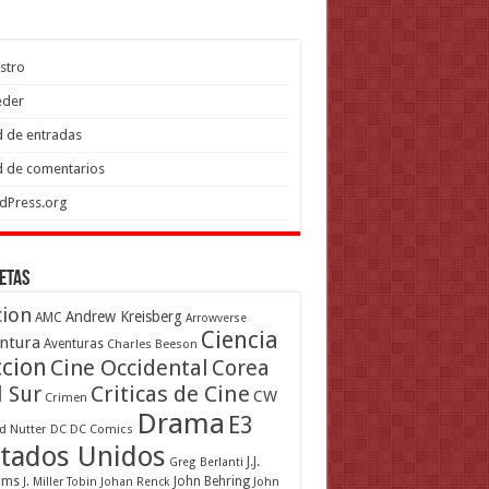
stro
eder
 de entradas
 de comentarios
dPress.org
etas
cion
Andrew Kreisberg
AMC
Arrowverse
Ciencia
ntura
Aventuras
Charles Beeson
ccion
Cine Occidental
Corea
Criticas de Cine
l Sur
CW
Crimen
Drama
E3
d Nutter
DC
DC Comics
tados Unidos
J.J.
Greg Berlanti
ams
John Behring
J. Miller Tobin
Johan Renck
John