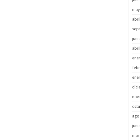
may
abri
sep
juni
abri
ene
febr
ene
dici
nov
octu
ago
juni
mar