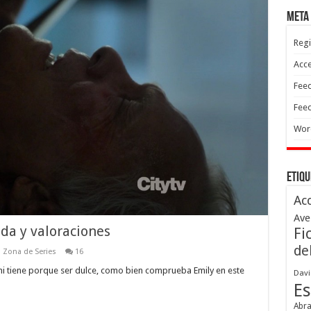
Meta
Regi
Acc
Feed
Feed
Wor
Etiqu
Ac
Ave
da y valoraciones
Fi
de
,
Zona de Series
16
ni tiene porque ser dulce, como bien comprueba Emily en este
Davi
Es
Abr