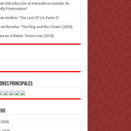
en
Introducción al maravilloso mundo de
dly Premonition’
en
Análisis ‘The Last Of Us: Parte II’
y
en
Reseña: ‘The King and the Clown’ (2005)
ena
en
A Better Tomorrow (2010)
ones Principales
ivo
o 2026
o 2026