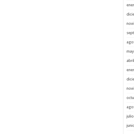
ene
dici
nov
sep
ago
may
abri
ene
dici
nov
octu
ago
juli
juni