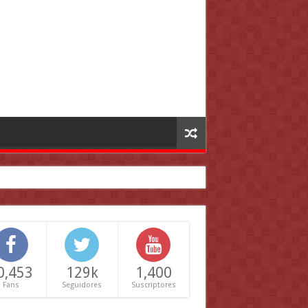
0,453
129k
1,400
Fans
Seguidores
Suscriptores