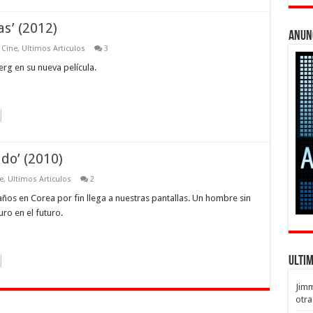
s’ (2012)
Anun
 Cine
,
Ultimos Articulos
3
rg en su nueva película.
do’ (2010)
e
,
Ultimos Articulos
2
años en Corea por fin llega a nuestras pantallas. Un hombre sin
o en el futuro.
Ulti
Jim
otra