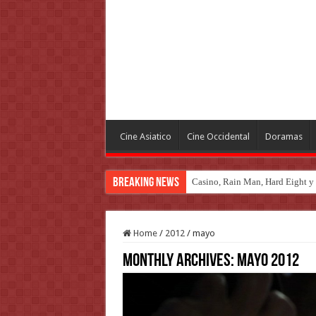
Cine Asiatico
Cine Occidental
Doramas
Breaking News
Casino, Rain Man, Hard Eight y o
Home
/
2012
/
mayo
Monthly Archives:
mayo 2012