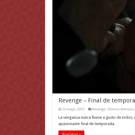
Revenge – Final de tempora
25 mayo, 2012
Revenge
,
Ultimos Articulos
La venganza nunca llueve a gusto de todos, 
apasionante final de temporada.
Read More »