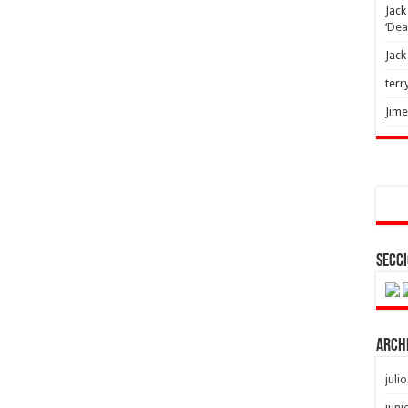
Jack
‘Dea
Jack
terr
Jim
Secci
Arch
juli
juni