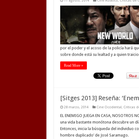
11 agosto, 2014
Cine Asiatico
,
Criticas de 
por el poder y el acoso de la policía hará qu
sobre donde está su lealtad y a quien traicio
Read More »
[Sitges 2013] Reseña: ‘Enem
28 marzo, 2014
Cine Occidental
,
Criticas d
EL ENEMIGO JUEGA EN CASA, NOSOTROS NO. Ad
una vida bastante monótona descubre un día, 
Entonces, inicia la búsqueda del individuo 
hombre duplicado’ de José Saramago.