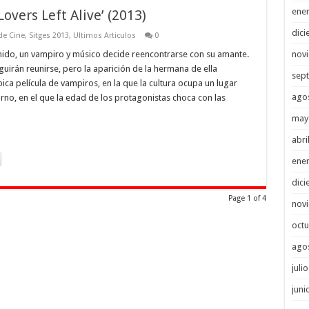
ene
Lovers Left Alive’ (2013)
dici
 de Cine
,
Sitges 2013
,
Ultimos Articulos
0
nov
o, un vampiro y músico decide reencontrarse con su amante.
eguirán reunirse, pero la aparición de la hermana de ella
sep
pica película de vampiros, en la que la cultura ocupa un lugar
ago
no, en el que la edad de los protagonistas choca con las
may
abri
ene
dici
Page 1 of 4
nov
octu
ago
juli
juni