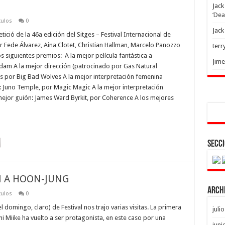
Jack
‘Dea
culos
0
Jack
tició de la 46a edición del Sitges – Festival Internacional de
Fede Álvarez, Aina Clotet, Christian Hallman, Marcelo Panozzo
terr
s siguientes premios: A la mejor película fantástica a
Jim
am A la mejor dirección (patrocinado por Gas Natural
 por Big Bad Wolves A la mejor interpretación femenina
 Juno Temple, por Magic Magic A la mejor interpretación
 mejor guión: James Ward Byrkit, por Coherence A los mejores
Secci
AN A HOON-JUNG
Arch
culos
0
l domingo, claro) de Festival nos trajo varias visitas. La primera
juli
i Miike ha vuelto a ser protagonista, en este caso por una
juni