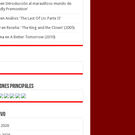
en
Introducción al maravilloso mundo de
dly Premonition’
en
Análisis ‘The Last Of Us: Parte II’
y
en
Reseña: ‘The King and the Clown’ (2005)
ena
en
A Better Tomorrow (2010)
ones Principales
ivo
o 2026
o 2026