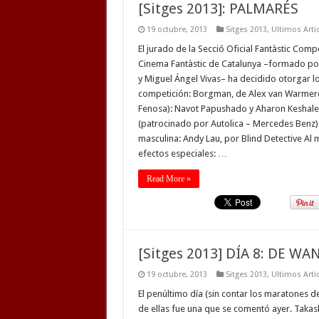
[Sitges 2013]: PALMARÉS
19 octubre, 2013
Sitges 2013
,
Ultimos Arti
El jurado de la Secció Oficial Fantàstic Compe
Cinema Fantàstic de Catalunya –formado por 
y Miguel Ángel Vivas– ha decidido otorgar lo
competición: Borgman, de Alex van Warmerd
Fenosa): Navot Papushado y Aharon Keshales
(patrocinado por Autolica – Mercedes Benz):
masculina: Andy Lau, por Blind Detective Al
efectos especiales: …
Read More »
[Sitges 2013] DÍA 8: DE W
19 octubre, 2013
Sitges 2013
,
Ultimos Arti
El penúltimo día (sin contar los maratones de
de ellas fue una que se comentó ayer. Takash