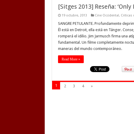
[Sitges 2013] Reseña: ‘Only 
19 octubre, 2013
Cine Occidental
,
Criticas
SANGRE PETULANTE. Profundamente deprimid
Él está en Detroit, ella está en Tánger. Cons
romperá el idilio. Jim Jarmusch firma una atí
fundamental. Un filme completamente noctur
maneras del mundo contemporáneo.
Read More »
1
2
3
4
»