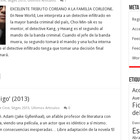
Cine
,
Sitges 2013
,
Ultimos Articulos
1
Meta
EXCELENTE TRIBUTO COREANO A LA FAMILIA CORLEONE.
En New World, Lee interpreta a un detective infiltrado en
Regi
la mayor banda criminal del país, Choi Min-sik es su
mentor, el detective Kang, y Hwang es el segundo al
Acc
mando de la banda criminal. Cuando el jefe de la banda
Feed
muera, su segundo tomará el mando y una lucha interna
e el detective infiltrado tenga que tomar una decisión final
Feed
nará.
Wor
Etiqu
Ac
igo’ (2013)
Ave
Fi
e Cine
,
Sitges 2013
,
Ultimos Articulos
0
de
am (Jake Gyllenhaal), un afable profesor de literatura con
viendo una película, a un actor que es idéntico a sí mismo.
Davi
Es
con consecuencias inesperadas… Libre adaptación de la novela ‘El
Abr