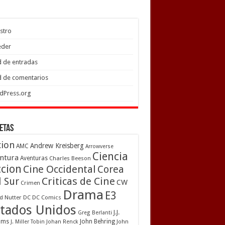
stro
eder
 de entradas
 de comentarios
dPress.org
etas
cion
Andrew Kreisberg
AMC
Arrowverse
Ciencia
ntura
Aventuras
Charles Beeson
ccion
Cine Occidental
Corea
Criticas de Cine
l Sur
CW
Crimen
Drama
E3
d Nutter
DC
DC Comics
tados Unidos
J.J.
Greg Berlanti
ams
John Behring
J. Miller Tobin
Johan Renck
John