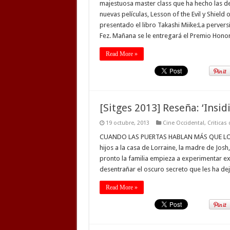
majestuosa master class que ha hecho las del
nuevas películas, Lesson of the Evil y Shiel
presentado el libro Takashi Miike:La pervers
Fez. Mañana se le entregará el Premio Honor
Read More »
[Sitges 2013] Reseña: ‘Insid
19 octubre, 2013
Cine Occidental
,
Criticas
CUANDO LAS PUERTAS HABLAN MÁS QUE LOS 
hijos a la casa de Lorraine, la madre de Jos
pronto la familia empieza a experimentar e
desentrañar el oscuro secreto que les ha d
Read More »