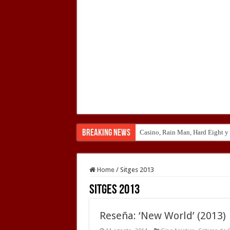
Breaking News
Casino, Rain Man, Hard Eight y o
Introducción al maravilloso mu
Home
/
Sitges 2013
Sitges 2013
Reseña: ‘New World’ (2013)