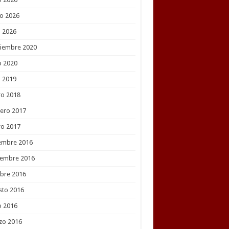
o 2026
l 2026
tiembre 2020
o 2020
l 2019
ro 2018
ero 2017
ro 2017
embre 2016
iembre 2016
bre 2016
sto 2016
o 2016
zo 2016