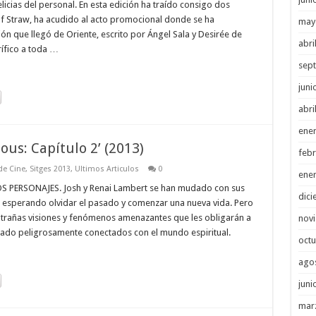
icias del personal. En esta edición ha traído consigo dos
d of Straw, ha acudido al acto promocional donde se ha
may
ión que llegó de Oriente, escrito por Ángel Sala y Desirée de
abri
ífico a toda …
sep
juni
abri
ene
ious: Capítulo 2’ (2013)
febr
 de Cine
,
Sitges 2013
,
Ultimos Articulos
0
ene
PERSONAJES. Josh y Renai Lambert se han mudado con sus
dici
h, esperando olvidar el pasado y comenzar una nueva vida. Pero
xtrañas visiones y fenómenos amenazantes que les obligarán a
nov
ejado peligrosamente conectados con el mundo espiritual.
octu
ago
juni
mar