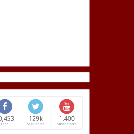
0,453
129k
1,400
Fans
Seguidores
Suscriptores