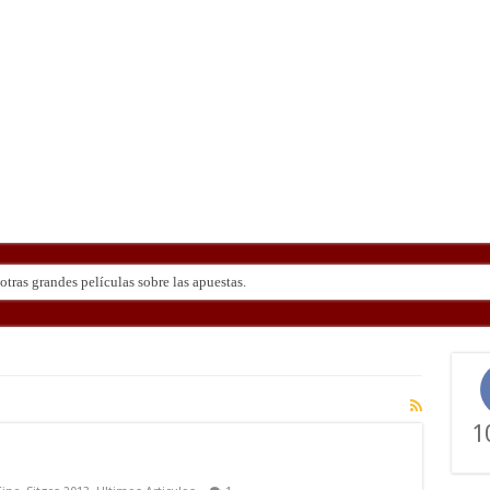
tras grandes películas sobre las apuestas.
ndo de ‘Deadly Premonition’
1