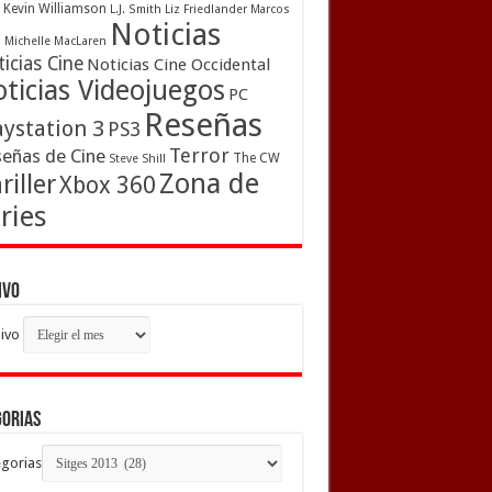
Kevin Williamson
L.J. Smith
Liz Friedlander
Marcos
Noticias
a
Michelle MacLaren
icias Cine
Noticias Cine Occidental
ticias Videojuegos
PC
Reseñas
aystation 3
PS3
Terror
eñas de Cine
The CW
Steve Shill
Zona de
riller
Xbox 360
ries
ivo
ivo
gorias
gorias