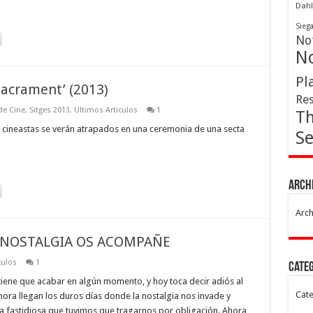
Dahl
Sieg
Not
No
Pl
Sacrament’ (2013)
Res
 de Cine
,
Sitges 2013
,
Ultimos Articulos
1
Th
neastas se verán atrapados en una ceremonia de una secta
Se
Arch
Arch
LA NOSTALGIA OS ACOMPAÑE
culos
1
Cate
ene que acabar en algún momento, y hoy toca decir adiós al
Cate
Ahora llegan los duros días donde la nostalgia nos invade y
a fastidiosa que tuvimos que tragarnos por obligación. Ahora