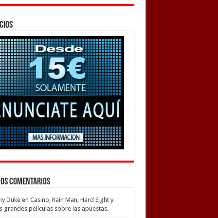
cios
mos Comentarios
my Duke
en
Casino, Rain Man, Hard Eight y
s grandes películas sobre las apuestas.