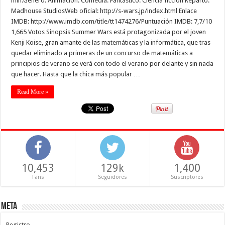
min.Género: Animación. Comedia. Fantástico. Ciencia ficción Reparto:
Madhouse StudiosWeb oficial: http://s-wars.jp/index.html Enlace
IMDB: http://www.imdb.com/title/tt1474276/Puntuación IMDB: 7,7/10
1,665 Votos Sinopsis Summer Wars está protagonizada por el joven
Kenji Koise, gran amante de las matemáticas y la informática, que tras
quedar eliminado a primeras de un concurso de matemáticas a
principios de verano se verá con todo el verano por delante y sin nada
que hacer. Hasta que la chica más popular …
Read More »
10,453
129k
1,400
Fans
Seguidores
Suscriptores
Meta
Registro