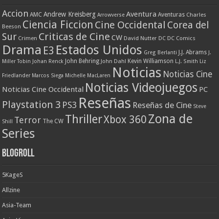
Accion
Aventura
Andrew Kreisberg
AMC
Aventuras
Charles
Arrowverse
Ciencia Ficcion
Cine Occidental
Corea del
Beeson
Criticas de Cine
Sur
CW
Crimen
David Nutter
DC
DC Comics
Drama
Estados Unidos
E3
J.J. Abrams
Greg Berlanti
J.
John Behring
Kevin Williamson
Miller Tobin
Johan Renck
John Dahl
L.J. Smith
Liz
Noticias
Noticias Cine
Friedlander
Marcos Siega
Michelle MacLaren
Noticias Videojuegos
Noticias Cine Occidental
PC
Reseñas
Playstation 3
PS3
Reseñas de Cine
Steve
Zona de
Thriller
Xbox 360
Terror
The CW
Shill
Series
Blogroll
5KageS
Allzine
Asia-Team