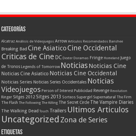
Categorías
Arrow
Alcatraz
Análisis de Videojuegos
Artículos Recomendados
Banshee
Cine Occidental
Cine Asiatico
Breaking Bad
Criticas de Cine
DC
Fringe
Juego
Dexter
Doramas
Homeland
Noticias
Noticias Cine
de Tronos
Legends of Tomorrow
Noticias Cine Occidental
Noticias Cine Asiatico
Noticias
Noticias Series
Noticias Series Occidentales
Videojuegos
Revenge
Person of Interest
Publicidad
Revolution
Sitges 2013
Sitges 2012
Ringer
Supergirl
Supernatural
Sorteos
The Firm
The Vampire Diaries
The Secret Circle
The Flash
The Following
The Killing
Ultimos Articulos
Trailers
The Walking Dead
Touch
Uncategorized
Zona de Series
Etiquetas