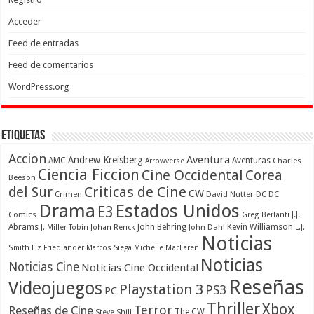
Acceder
Feed de entradas
Feed de comentarios
WordPress.org
Etiquetas
Accion
Aventura
Andrew Kreisberg
AMC
Aventuras
Charles
Arrowverse
Ciencia Ficcion
Cine Occidental
Corea
Beeson
Criticas de Cine
del Sur
CW
Crimen
David Nutter
DC
DC
Drama
Estados Unidos
E3
Comics
J.J.
Greg Berlanti
Abrams
John Behring
Kevin Williamson
J. Miller Tobin
Johan Renck
John Dahl
L.J.
Noticias
Smith
Liz Friedlander
Marcos Siega
Michelle MacLaren
Noticias
Noticias Cine
Noticias Cine Occidental
Reseñas
Videojuegos
Playstation 3
PS3
PC
Thriller
Xbox
Terror
Reseñas de Cine
The CW
Steve Shill