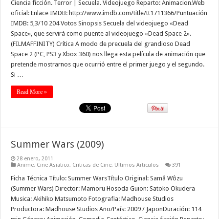
Ciencia ficción. Terror | Secuela. Videojuego Reparto: Animacion.Web
oficial: Enlace IMDB: http://www.imdb.com/title/tt1711366/Puntuación
IMDB: 5,3/10 204 Votos Sinopsis Secuela del videojuego «Dead
Space», que servirá como puente al videojuego «Dead Space 2».
(FILMAFFINITY) Crítica A modo de precuela del grandioso Dead
Space 2 (PC, PS3 y Xbox 360) nos llega esta película de animación que
pretende mostrarnos que ocurrió entre el primer juego y el segundo.
Si …
Read More »
Summer Wars (2009)
28 enero, 2011
Anime
,
Cine Asiatico
,
Criticas de Cine
,
Ultimos Articulos
391
Ficha Técnica Título: Summer WarsTítulo Original: Samâ Wôzu
(Summer Wars) Director: Mamoru Hosoda Guion: Satoko Okudera
Musica: Akihiko Matsumoto Fotografia: Madhouse Studios
Productora: Madhouse Studios Año/País: 2009 / JaponDuración: 114