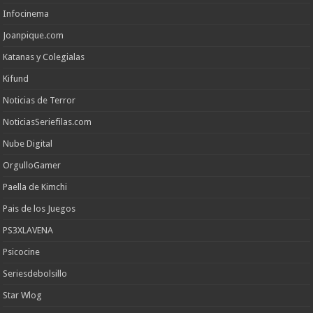
Infocinema
Joanpique.com
Katanas y Colegialas
Kifund
Noticias de Terror
NoticiasSeriefilas.com
Nube Digital
OrgulloGamer
Paella de Kimchi
Pais de los Juegos
PS3XLAVENA
Psicocine
Seriesdebolsillo
Star Wlog