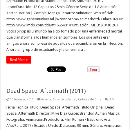
Animation Productora: Madhouse Studios Año/País: 2010 /
JaponDuración: 12 Capitulos 25min.Género: Serie de TV. Animación.
Terror. Acción | Zombis. Manga Reparto: Animation Web oficial:
http://www.geneonuniversal.jp/rondorobe/anime/hotd/ Enlace IMDB:
http://www.imdb.com/title/tt1685401/Puntuación IMDB: 8,0/10 267
Votos Sinopsis El mundo ha sido tomado por una enfermedad mortal
que transforma a los humanos en zombies. Los que antes eran
amigos ahora son presa de aquellos que sucumbieron en la infección.
Ahora un grupo de estudiantes y la enfermera …
Read More »
Dead Space: Aftermath (2011)
16 febrero, 2011
Anime
,
Cine Occidental
,
Criticas de Cine
379
Ficha Técnica Título: Dead Space: Aftermath Título Original: Dead
Space: Aftermath Director: Mike Disa Guion: Brandon Auman Musica:
Fotografia: Animacion.Productora: Film Roman / Electronic Arts
Año/País: 2011 / Estados UnidosDuración: 90 min. Género: Animación.