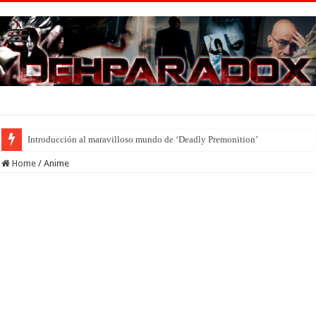
Introducción al maravilloso mundo de ‘Deadly Premonition’
Home
/
Anime