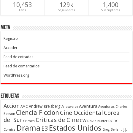
10,453
129k
1,400
Fans
Seguidores
Suscriptores
Meta
Registro
Acceder
Feed de entradas
Feed de comentarios
WordPress.org
Etiquetas
Accion
Aventura
Andrew Kreisberg
AMC
Aventuras
Charles
Arrowverse
Ciencia Ficcion
Cine Occidental
Corea
Beeson
Criticas de Cine
del Sur
CW
Crimen
David Nutter
DC
DC
Drama
Estados Unidos
E3
Comics
J.J.
Greg Berlanti