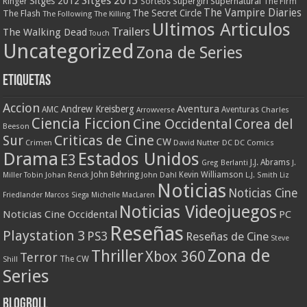
Sitges 2013
Sitges 2012
Ringer
Supergirl
Supernatural
Sorteos
The Firm
The Vampire Diaries
The Secret Circle
The Flash
The Following
The Killing
Ultimos Articulos
Trailers
The Walking Dead
Touch
Uncategorized
Zona de Series
Etiquetas
Accion
Aventura
Andrew Kreisberg
AMC
Aventuras
Charles
Arrowverse
Ciencia Ficcion
Cine Occidental
Corea del
Beeson
Criticas de Cine
Sur
CW
Crimen
David Nutter
DC
DC Comics
Drama
Estados Unidos
E3
J.J. Abrams
Greg Berlanti
J.
John Behring
Kevin Williamson
Miller Tobin
Johan Renck
John Dahl
L.J. Smith
Liz
Noticias
Noticias Cine
Friedlander
Marcos Siega
Michelle MacLaren
Noticias Videojuegos
Noticias Cine Occidental
PC
Reseñas
Playstation 3
PS3
Reseñas de Cine
Steve
Zona de
Thriller
Xbox 360
Terror
The CW
Shill
Series
Blogroll