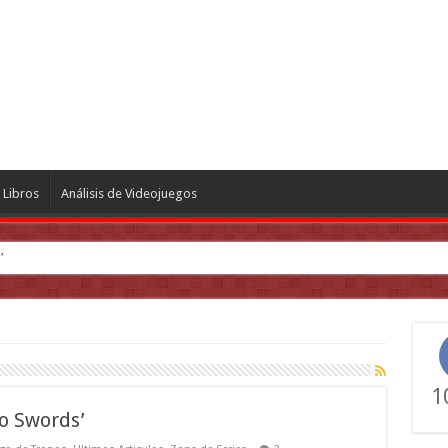
Libros
Análisis de Videojuegos
’
1
o Swords’