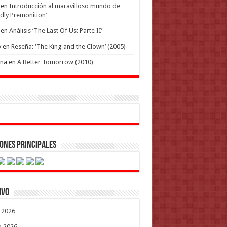
en
Introducción al maravilloso mundo de
dly Premonition’
en
Análisis ‘The Last Of Us: Parte II’
y
en
Reseña: ‘The King and the Clown’ (2005)
ena
en
A Better Tomorrow (2010)
ones Principales
ivo
o 2026
o 2026