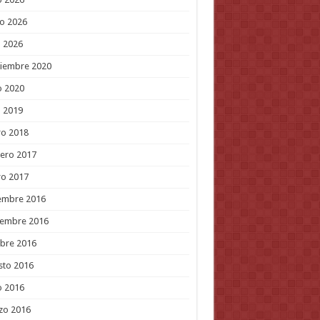
o 2026
l 2026
tiembre 2020
o 2020
l 2019
ro 2018
ero 2017
ro 2017
embre 2016
iembre 2016
bre 2016
sto 2016
o 2016
zo 2016