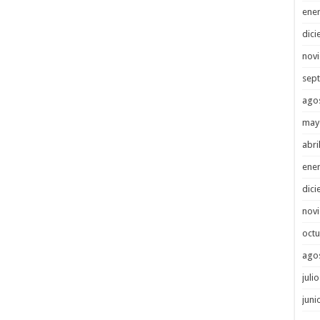
ene
dici
nov
sep
ago
may
abri
ene
dici
nov
octu
ago
juli
juni