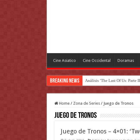
Cine Asiatico
Cine Occidental
Doramas
Breaking News
Análisis ‘The Last Of Us: Parte II
Home
/
Zona de Series
/
Juego de Tronos
Juego de Tronos
Juego de Tronos – 4×01: ‘Tw