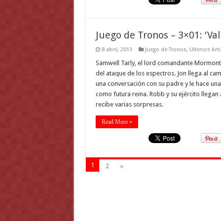
Juego de Tronos – 3×01: ‘Va
8 abril, 2013
Juego de Tronos
,
Ultimos Arti
Samwell Tarly, el lord comandante Mormont 
del ataque de los espectros. Jon llega al c
una conversación con su padre y le hace u
como futura reina. Robb y su ejército llega
recibe varias sorpresas.
Read More »
1
2
»