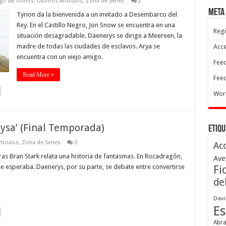
go de Tronos
,
Ultimos Articulos
,
Zona de Series
2
Meta
Tyrion da la bienvenida a un invitado a Desembarco del
Rey. En el Castillo Negro, Jon Snow se encuentra en una
Regi
situación desagradable. Daenerys se dirige a Meereen, la
madre de todas las ciudades de esclavos. Arya se
Acc
encuentra con un viejo amigo.
Feed
Read More »
Feed
Wor
ysa’ (Final Temporada)
Etiqu
ticulos
,
Zona de Series
0
Ac
ras Bran Stark relata una historia de fantasmas. En Rocadragón,
Ave
 esperaba. Daenerys, por su parte, se debate entre convertirse
Fi
de
Davi
Es
Abr