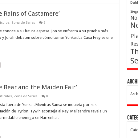
Dahl
Sieg
e Rains of Castamere’
Not
iculos
,
Zona de Series
5
No
e conoce a su futura esposa. Jon se enfrenta a su prueba más
Pl
o y Jorah debaten sobre cómo tomar Yunkai. La Casa Frey se une
Res
Th
Se
Arch
e Bear and the Maiden Fair’
Arch
rticulos
,
Zona de Series
0
sta fuera de Yunkai. Mientras Sansa se inquieta por sus
tuación de Tyrion. Tywin aconseja al Rey. Melisandre revela un
Cate
 formidable enemigo en Harrenhal.
Cate