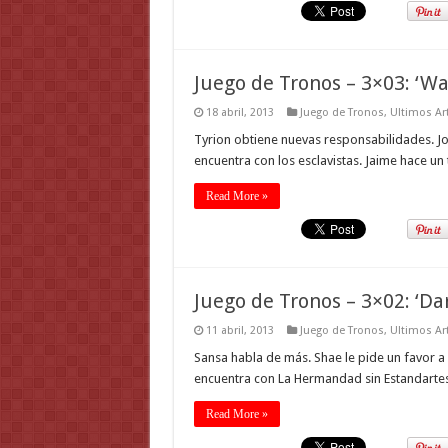
Juego de Tronos – 3×03: ‘W
18 abril, 2013
Juego de Tronos
,
Ultimos Ar
Tyrion obtiene nuevas responsabilidades. J
encuentra con los esclavistas. Jaime hace un 
Read More »
Juego de Tronos – 3×02: ‘Da
11 abril, 2013
Juego de Tronos
,
Ultimos Ar
Sansa habla de más. Shae le pide un favor a 
encuentra con La Hermandad sin Estandartes
Read More »