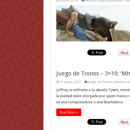
8 abril, 2014
Artículos Recomendados
,
Jue
Juego de Tronos – 3×10: ‘Mh
11 junio, 2013
Juego de Tronos
,
Ultimos Ar
Joffrey se enfrenta a su abuelo Tywin, mient
la piedad viene otorgada por quien menos se
en una conquistadora o una libertadora.
Read More »