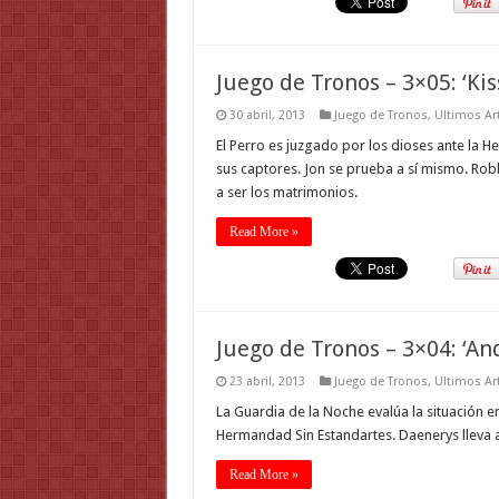
Juego de Tronos – 3×05: ‘Kis
30 abril, 2013
Juego de Tronos
,
Ultimos Ar
El Perro es juzgado por los dioses ante la H
sus captores. Jon se prueba a sí mismo. Rob
a ser los matrimonios.
Read More »
Juego de Tronos – 3×04: ‘An
23 abril, 2013
Juego de Tronos
,
Ultimos Ar
La Guardia de la Noche evalúa la situación e
Hermandad Sin Estandartes. Daenerys lleva a
Read More »