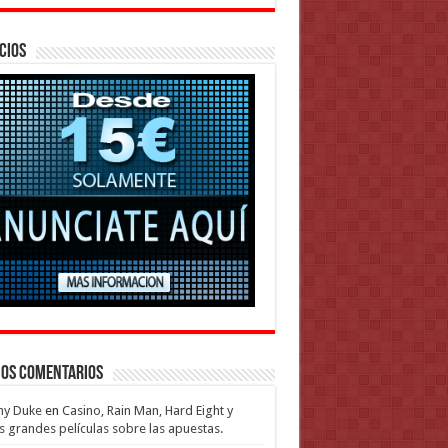
cios
mos Comentarios
my Duke
en
Casino, Rain Man, Hard Eight y
s grandes películas sobre las apuestas.