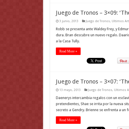
Juego de Tronos – 3×09: ‘Th
3 junio, 2013
Juego de Tronos
,
Ultimos Art
Robb se presenta ante Waldey Frey, y Edmur
dura. Bran descubre un nuevo regalo. Daari
a la Casa Tully.
Read More »
Juego de Tronos – 3×07: ‘Th
13 mayo, 2013
Juego de Tronos
,
Ultimos A
Daenerys intercambia regalos con un esclavi
pretendientes, Shae se irrita por la nueva si
secreto a Gendry. Brienne se enfrenta a un
Read More »