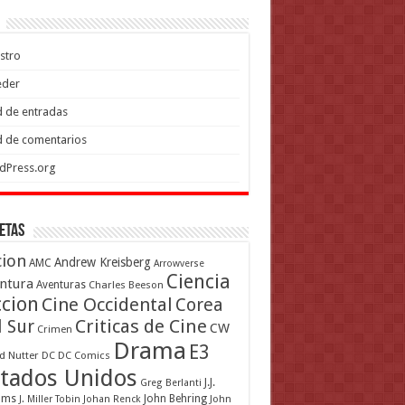
stro
eder
 de entradas
 de comentarios
dPress.org
etas
cion
Andrew Kreisberg
AMC
Arrowverse
Ciencia
ntura
Aventuras
Charles Beeson
ccion
Cine Occidental
Corea
Criticas de Cine
l Sur
CW
Crimen
Drama
E3
d Nutter
DC
DC Comics
tados Unidos
J.J.
Greg Berlanti
ams
John Behring
J. Miller Tobin
Johan Renck
John