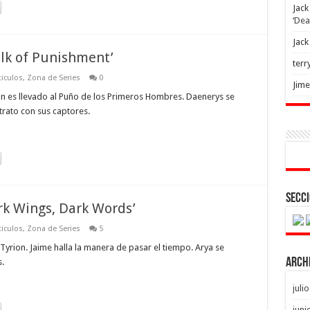
Jack
‘Dea
Jack
alk of Punishment’
terr
ticulos
,
Zona de Series
0
Jim
on es llevado al Puño de los Primeros Hombres. Daenerys se
trato con sus captores.
Secci
rk Wings, Dark Words’
ticulos
,
Zona de Series
5
Tyrion. Jaime halla la manera de pasar el tiempo. Arya se
Arch
.
juli
juni