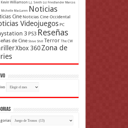
Kevin Williamson
L.J. Smith
Liz Friedlander
Marcos
Noticias
a
Michelle MacLaren
icias Cine
Noticias Cine Occidental
ticias Videojuegos
PC
Reseñas
aystation 3
PS3
Terror
eñas de Cine
The CW
Steve Shill
Zona de
riller
Xbox 360
ries
ivo
ivo
gorias
gorias