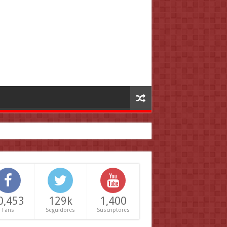
0,453
129k
1,400
Fans
Seguidores
Suscriptores