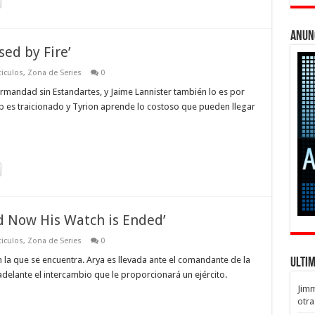
Anun
sed by Fire’
ticulos
,
Zona de Series
0
ermandad sin Estandartes, y Jaime Lannister también lo es por
b es traicionado y Tyrion aprende lo costoso que pueden llegar
d Now His Watch is Ended’
ticulos
,
Zona de Series
0
n la que se encuentra. Arya es llevada ante el comandante de la
Ulti
delante el intercambio que le proporcionará un ejército.
Jim
otra