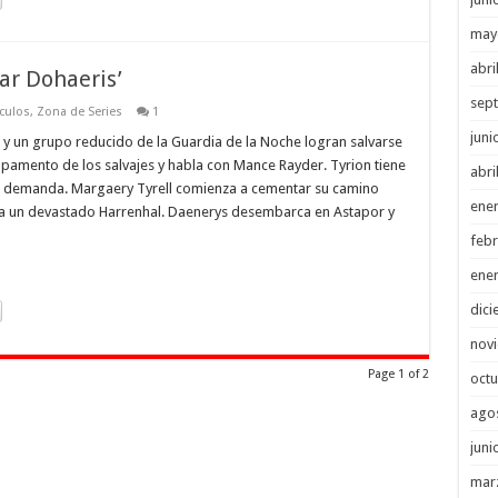
may
abri
lar Dohaeris’
sep
culos
,
Zona de Series
1
juni
y un grupo reducido de la Guardia de la Noche logran salvarse
ampamento de los salvajes y habla con Mance Rayder. Tyrion tiene
abri
na demanda. Margaery Tyrell comienza a cementar su camino
ene
n a un devastado Harrenhal. Daenerys desembarca en Astapor y
febr
ene
dici
nov
Page 1 of 2
octu
ago
juni
mar