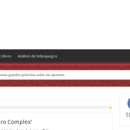
Libros
Análisis de Videojuegos
ndo de ‘Deadly Premonition’
1
ero Complex’