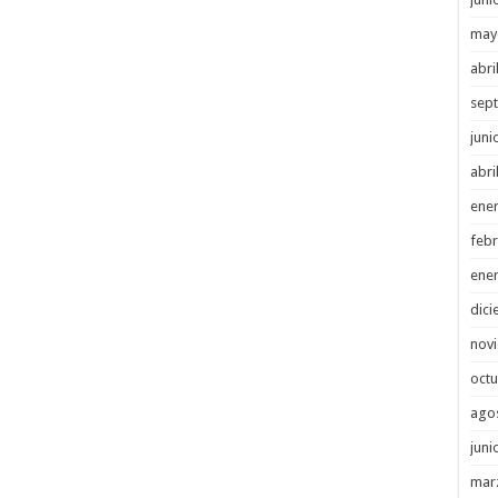
may
abri
sep
juni
abri
ene
febr
ene
dici
nov
octu
ago
juni
mar