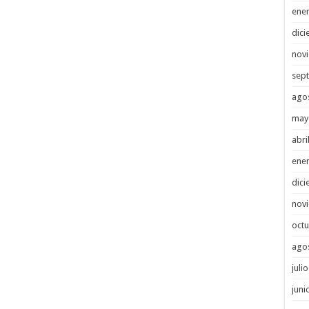
ene
dici
nov
sep
ago
may
abri
ene
dici
nov
octu
ago
juli
juni