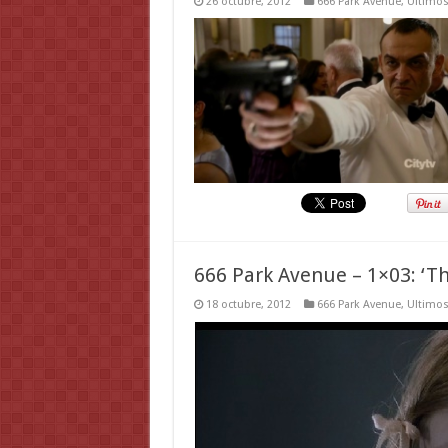
26 octubre, 2012
666 Park Avenue
,
Ultimos
666 Park Avenue – 1×03: ‘T
18 octubre, 2012
666 Park Avenue
,
Ultimos