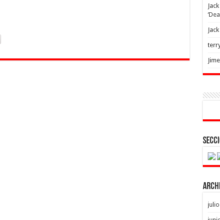
Jack
‘Dea
Jack
terr
Jim
Secci
Arch
juli
juni