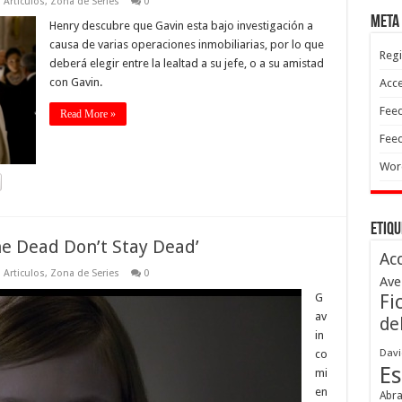
 Articulos
,
Zona de Series
0
Meta
Henry descubre que Gavin esta bajo investigación a
causa de varias operaciones inmobiliarias, por lo que
Regi
deberá elegir entre la lealtad a su jefe, o a su amistad
con Gavin.
Acc
Feed
Read More »
Feed
Wor
Etiqu
he Dead Don’t Stay Dead’
Ac
 Articulos
,
Zona de Series
0
Ave
G
Fi
av
de
in
Davi
co
Es
mi
en
Abr