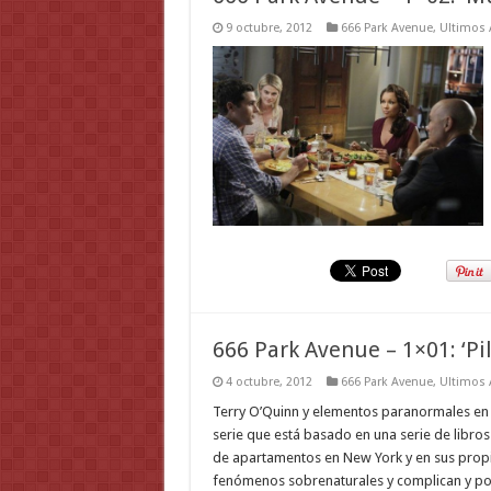
9 octubre, 2012
666 Park Avenue
,
Ultimos 
666 Park Avenue – 1×01: ‘Pil
4 octubre, 2012
666 Park Avenue
,
Ultimos 
Terry O’Quinn y elementos paranormales en es
serie que está basado en una serie de libros 
de apartamentos en New York y en sus propi
fenómenos sobrenaturales y complican y pone