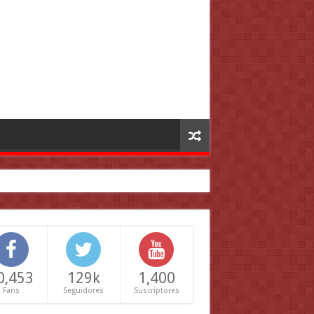
0,453
129k
1,400
Fans
Seguidores
Suscriptores