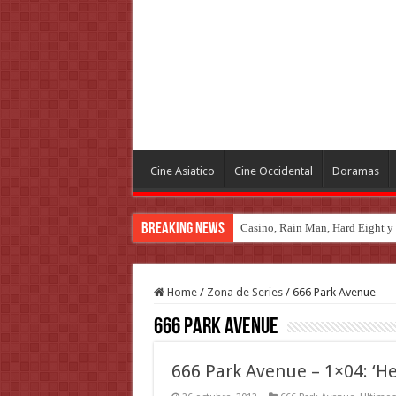
Cine Asiatico
Cine Occidental
Doramas
Breaking News
Introducción al maravilloso mu
Home
/
Zona de Series
/
666 Park Avenue
666 Park Avenue
666 Park Avenue – 1×04: ‘H