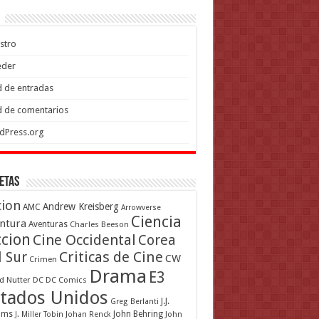
stro
eder
 de entradas
 de comentarios
dPress.org
etas
cion
Andrew Kreisberg
AMC
Arrowverse
Ciencia
ntura
Aventuras
Charles Beeson
ccion
Cine Occidental
Corea
Criticas de Cine
l Sur
CW
Crimen
Drama
E3
d Nutter
DC
DC Comics
tados Unidos
J.J.
Greg Berlanti
ams
John Behring
J. Miller Tobin
Johan Renck
John