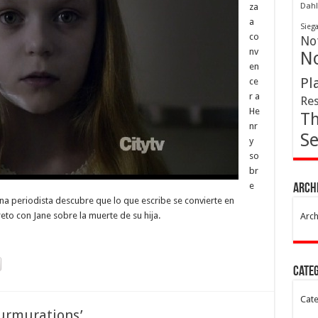
za
Dahl
a
Sieg
co
Not
nv
No
en
Pl
ce
r a
Res
He
Th
nr
Se
y
so
br
e
Arch
na periodista descubre que lo que escribe se convierte en
eto con Jane sobre la muerte de su hija.
Arch
Cate
Cate
urmurations’