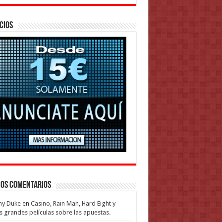
cios
mos Comentarios
my Duke
en
Casino, Rain Man, Hard Eight y
s grandes películas sobre las apuestas.