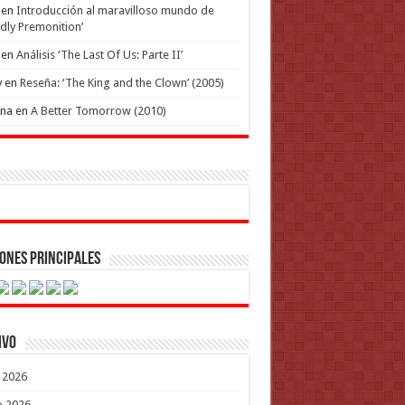
en
Introducción al maravilloso mundo de
dly Premonition’
en
Análisis ‘The Last Of Us: Parte II’
y
en
Reseña: ‘The King and the Clown’ (2005)
ena
en
A Better Tomorrow (2010)
ones Principales
ivo
o 2026
o 2026