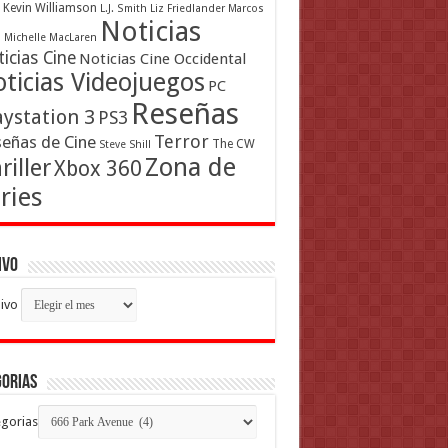
Kevin Williamson
L.J. Smith
Liz Friedlander
Marcos
Noticias
a
Michelle MacLaren
icias Cine
Noticias Cine Occidental
ticias Videojuegos
PC
Reseñas
aystation 3
PS3
Terror
eñas de Cine
The CW
Steve Shill
Zona de
riller
Xbox 360
ries
ivo
ivo
gorias
gorias