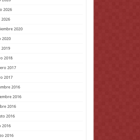
o 2026
l 2026
tiembre 2020
o 2020
l 2019
ro 2018
ero 2017
ro 2017
embre 2016
iembre 2016
bre 2016
sto 2016
o 2016
zo 2016