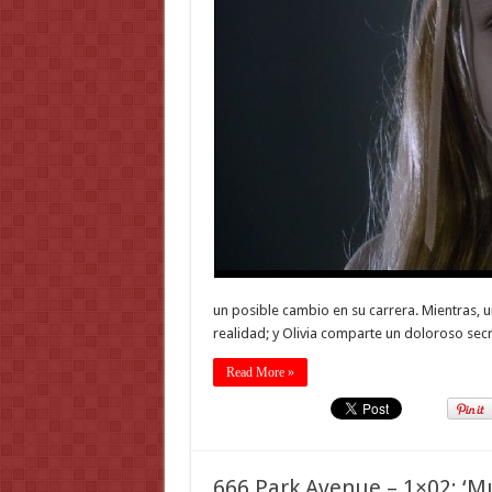
un posible cambio en su carrera. Mientras, u
realidad; y Olivia comparte un doloroso secr
Read More »
666 Park Avenue – 1×02: ‘M