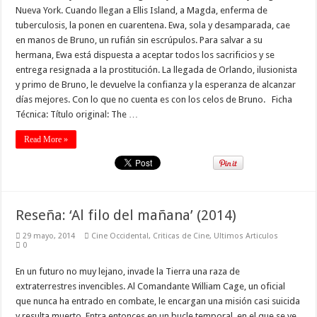
Nueva York. Cuando llegan a Ellis Island, a Magda, enferma de
tuberculosis, la ponen en cuarentena. Ewa, sola y desamparada, cae
en manos de Bruno, un rufián sin escrúpulos. Para salvar a su
hermana, Ewa está dispuesta a aceptar todos los sacrificios y se
entrega resignada a la prostitución. La llegada de Orlando, ilusionista
y primo de Bruno, le devuelve la confianza y la esperanza de alcanzar
días mejores. Con lo que no cuenta es con los celos de Bruno. Ficha
Técnica: Título original: The …
Read More »
Reseña: ‘Al filo del mañana’ (2014)
29 mayo, 2014
Cine Occidental
,
Criticas de Cine
,
Ultimos Articulos
0
En un futuro no muy lejano, invade la Tierra una raza de
extraterrestres invencibles. Al Comandante William Cage, un oficial
que nunca ha entrado en combate, le encargan una misión casi suicida
y resulta muerto. Entra entonces en un bucle temporal, en el que se ve