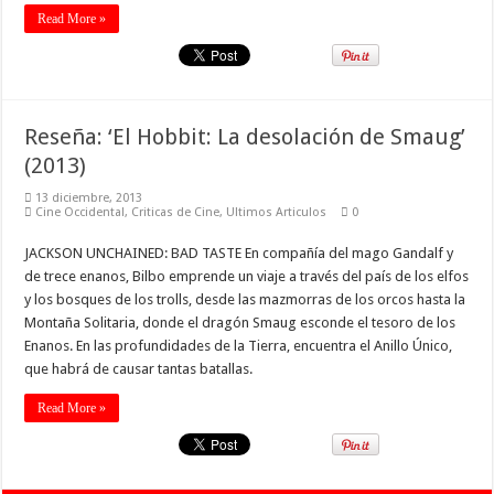
Read More »
Reseña: ‘El Hobbit: La desolación de Smaug’
(2013)
13 diciembre, 2013
Cine Occidental
,
Criticas de Cine
,
Ultimos Articulos
0
JACKSON UNCHAINED: BAD TASTE En compañía del mago Gandalf y
de trece enanos, Bilbo emprende un viaje a través del país de los elfos
y los bosques de los trolls, desde las mazmorras de los orcos hasta la
Montaña Solitaria, donde el dragón Smaug esconde el tesoro de los
Enanos. En las profundidades de la Tierra, encuentra el Anillo Único,
que habrá de causar tantas batallas.
Read More »