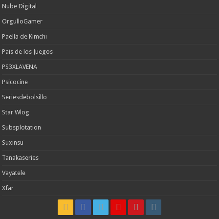
Nube Digital
OrgulloGamer
Paella de Kimchi
Pais de los Juegos
PS3XLAVENA
Psicocine
Seriesdebolsillo
Star Wlog
Subsplotation
Suxinsu
Tanakaseries
Vayatele
Xfar