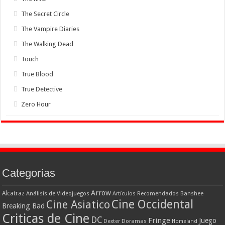
The Secret Circle
The Vampire Diaries
The Walking Dead
Touch
True Blood
True Detective
Zero Hour
Categorías
Arrow
Alcatraz
Análisis de Videojuegos
Artículos Recomendados
Banshee
Cine Occidental
Cine Asiatico
Breaking Bad
Criticas de Cine
DC
Fringe
Juego
Dexter
Doramas
Homeland