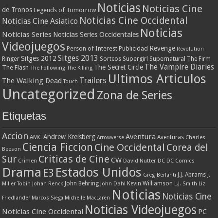
Noticias
Noticias Cine
de Tronos
Legends of Tomorrow
Noticias Cine Occidental
Noticias Cine Asiatico
Noticias
Noticias Series
Noticias Series Occidentales
Videojuegos
Revenge
Person of Interest
Publicidad
Revolution
Sitges 2013
Sitges 2012
Ringer
Supergirl
Supernatural
Sorteos
The Firm
The Vampire Diaries
The Secret Circle
The Flash
The Following
The Killing
Ultimos Articulos
Trailers
The Walking Dead
Touch
Uncategorized
Zona de Series
Etiquetas
Accion
Aventura
Andrew Kreisberg
AMC
Aventuras
Charles
Arrowverse
Ciencia Ficcion
Cine Occidental
Corea del
Beeson
Criticas de Cine
Sur
CW
Crimen
David Nutter
DC
DC Comics
Drama
Estados Unidos
E3
J.J. Abrams
Greg Berlanti
J.
John Behring
Kevin Williamson
Miller Tobin
Johan Renck
John Dahl
L.J. Smith
Liz
Noticias
Noticias Cine
Friedlander
Marcos Siega
Michelle MacLaren
Noticias Videojuegos
Noticias Cine Occidental
PC