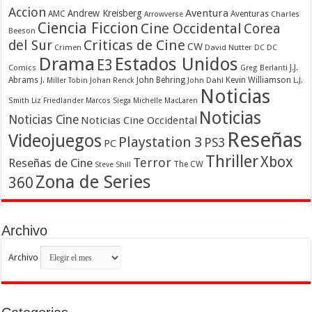
Accion
Aventura
Andrew Kreisberg
AMC
Aventuras
Charles
Arrowverse
Ciencia Ficcion
Cine Occidental
Corea
Beeson
Criticas de Cine
del Sur
CW
Crimen
David Nutter
DC
DC
Drama
Estados Unidos
E3
Comics
J.J.
Greg Berlanti
Abrams
John Behring
Kevin Williamson
J. Miller Tobin
Johan Renck
John Dahl
L.J.
Noticias
Smith
Liz Friedlander
Marcos Siega
Michelle MacLaren
Noticias
Noticias Cine
Noticias Cine Occidental
Reseñas
Videojuegos
Playstation 3
PS3
PC
Thriller
Xbox
Terror
Reseñas de Cine
The CW
Steve Shill
Zona de Series
360
Archivo
Archivo