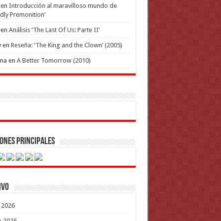
en
Introducción al maravilloso mundo de
dly Premonition’
en
Análisis ‘The Last Of Us: Parte II’
y
en
Reseña: ‘The King and the Clown’ (2005)
ena
en
A Better Tomorrow (2010)
ones Principales
ivo
o 2026
o 2026