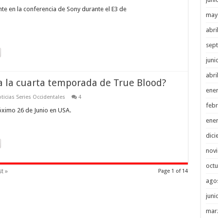
e en la conferencia de Sony durante el E3 de
may
abri
sep
juni
abri
 la cuarta temporada de True Blood?
ene
ticias Series Occidentales
4
febr
óximo 26 de Junio en USA.
ene
dici
nov
octu
t »
Page 1 of 14
ago
juni
mar