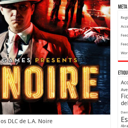
Meta
Regi
Acc
Feed
Feed
Wor
Etiqu
Ac
Ave
Fi
de
Davi
Es
los DLC de L.A. Noire
Abr