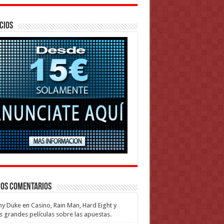
cios
mos Comentarios
my Duke
en
Casino, Rain Man, Hard Eight y
s grandes películas sobre las apuestas.