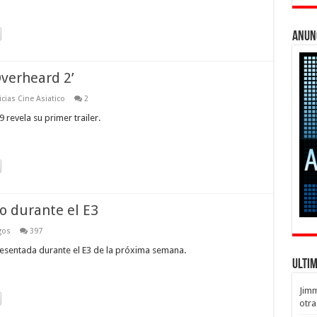
Anun
Overheard 2’
cias Cine Asiatico
2
 revela su primer trailer.
do durante el E3
gos
397
resentada durante el E3 de la próxima semana.
Ulti
Jim
otra