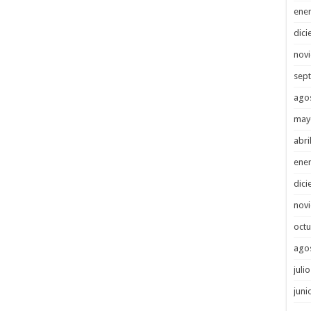
ene
dici
nov
sep
ago
may
abri
ene
dici
nov
octu
ago
juli
juni