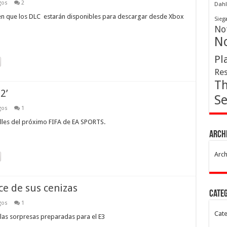
gos
2
Dahl
 en que los DLC estarán disponibles para descargar desde Xbox
Sieg
Not
No
Pl
Res
Th
2’
Se
gos
1
lles del próximo FIFA de EA SPORTS.
Arch
Arch
ce de sus cenizas
Cate
gos
1
Cate
las sorpresas preparadas para el E3