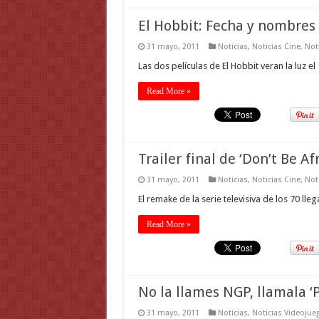
El Hobbit: Fecha y nombres
31 mayo, 2011
Noticias
,
Noticias Cine
,
Not
Las dos películas de El Hobbit veran la luz 
Read More »
Trailer final de ‘Don’t Be Af
31 mayo, 2011
Noticias
,
Noticias Cine
,
Not
El remake de la serie televisiva de los 70 ll
Read More »
No la llames NGP, llamala ‘P
31 mayo, 2011
Noticias
,
Noticias Videojue