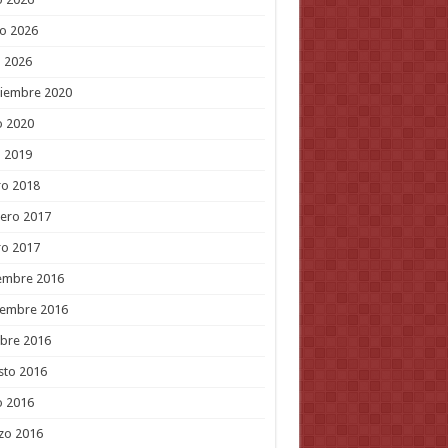
o 2026
l 2026
tiembre 2020
o 2020
l 2019
ro 2018
ero 2017
ro 2017
embre 2016
iembre 2016
bre 2016
sto 2016
o 2016
zo 2016