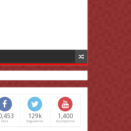
0,453
129k
1,400
Fans
Seguidores
Suscriptores