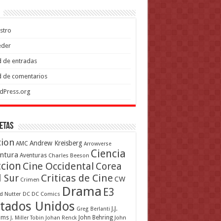
stro
eder
 de entradas
 de comentarios
dPress.org
etas
cion
Andrew Kreisberg
AMC
Arrowverse
Ciencia
ntura
Aventuras
Charles Beeson
ccion
Cine Occidental
Corea
Criticas de Cine
l Sur
CW
Crimen
Drama
E3
d Nutter
DC
DC Comics
tados Unidos
J.J.
Greg Berlanti
ams
John Behring
J. Miller Tobin
Johan Renck
John