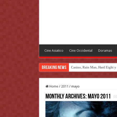
Cine Asiatico
Cine Occidental
Doramas
Breaking News
Casino, Rain Man, Hard Eight y o
Introducción al maravilloso mu
Home
/
2011
/
mayo
Monthly Archives:
mayo 2011