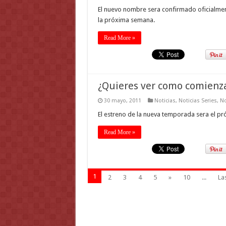
El nuevo nombre sera confirmado oficialment
la próxima semana.
Read More »
¿Quieres ver como comienza
30 mayo, 2011
Noticias
,
Noticias Series
,
No
El estreno de la nueva temporada sera el pr
Read More »
1
2
3
4
5
»
10
...
Las