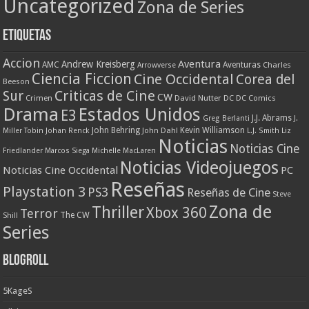
Uncategorized
Zona de Series
Etiquetas
Accion
Aventura
Andrew Kreisberg
AMC
Aventuras
Charles
Arrowverse
Ciencia Ficcion
Cine Occidental
Corea del
Beeson
Criticas de Cine
Sur
CW
Crimen
David Nutter
DC
DC Comics
Drama
Estados Unidos
E3
J.J. Abrams
Greg Berlanti
J.
John Behring
Kevin Williamson
Miller Tobin
Johan Renck
John Dahl
L.J. Smith
Liz
Noticias
Noticias Cine
Friedlander
Marcos Siega
Michelle MacLaren
Noticias Videojuegos
Noticias Cine Occidental
PC
Reseñas
Playstation 3
PS3
Reseñas de Cine
Steve
Zona de
Thriller
Xbox 360
Terror
The CW
Shill
Series
Blogroll
5KageS