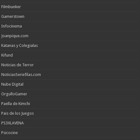
Filmbunker
Gamerstown
Infocinema
Joanpique.com
Katanas y Colegialas
Kifund
Noticias de Terror
NoticiasSeriefilas.com
Nube Digital
OrgulloGamer
Paella de Kimchi
Pais de los Juegos
PS3XLAVENA
Psicocine