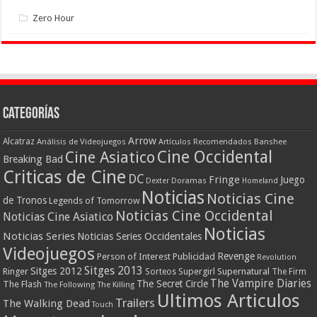
Zero Hour
Categorías
Arrow
Alcatraz
Análisis de Videojuegos
Artículos Recomendados
Banshee
Cine Occidental
Cine Asiatico
Breaking Bad
Criticas de Cine
DC
Fringe
Juego
Dexter
Doramas
Homeland
Noticias
Noticias Cine
de Tronos
Legends of Tomorrow
Noticias Cine Occidental
Noticias Cine Asiatico
Noticias
Noticias Series
Noticias Series Occidentales
Videojuegos
Revenge
Person of Interest
Publicidad
Revolution
Sitges 2013
Sitges 2012
Ringer
Supergirl
Supernatural
Sorteos
The Firm
The Vampire Diaries
The Secret Circle
The Flash
The Following
The Killing
Ultimos Articulos
Trailers
The Walking Dead
Touch