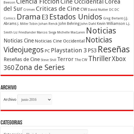
Ciencia Ficcion
Cine Occidental
Corea
Beeson
Criticas de Cine
del Sur
CW
Crimen
David Nutter
DC
DC
Drama
Estados Unidos
E3
Comics
J.J.
Greg Berlanti
Abrams
John Behring
Kevin Williamson
J. Miller Tobin
Johan Renck
John Dahl
L.J.
Noticias
Smith
Liz Friedlander
Marcos Siega
Michelle MacLaren
Noticias
Noticias Cine
Noticias Cine Occidental
Reseñas
Videojuegos
Playstation 3
PS3
PC
Thriller
Xbox
Terror
Reseñas de Cine
The CW
Steve Shill
Zona de Series
360
Archivo
Archivo
Categorias