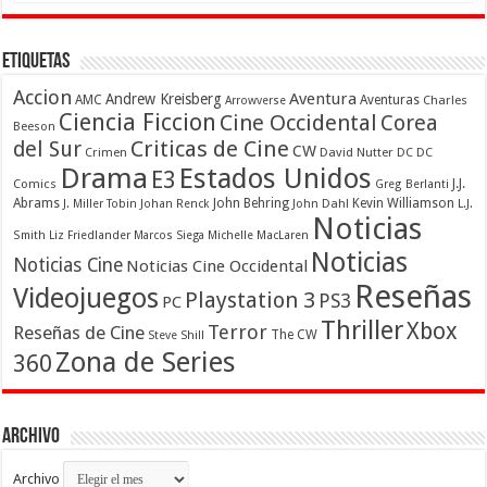
Etiquetas
Accion
Aventura
Andrew Kreisberg
AMC
Aventuras
Charles
Arrowverse
Ciencia Ficcion
Cine Occidental
Corea
Beeson
Criticas de Cine
del Sur
CW
Crimen
David Nutter
DC
DC
Drama
Estados Unidos
E3
Comics
J.J.
Greg Berlanti
Abrams
John Behring
Kevin Williamson
J. Miller Tobin
Johan Renck
John Dahl
L.J.
Noticias
Smith
Liz Friedlander
Marcos Siega
Michelle MacLaren
Noticias
Noticias Cine
Noticias Cine Occidental
Reseñas
Videojuegos
Playstation 3
PS3
PC
Thriller
Xbox
Terror
Reseñas de Cine
The CW
Steve Shill
Zona de Series
360
Archivo
Archivo