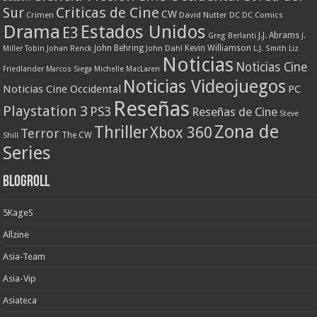
Criticas de Cine
Sur
CW
Crimen
David Nutter
DC
DC Comics
Drama
Estados Unidos
E3
J.J. Abrams
Greg Berlanti
J.
John Behring
Kevin Williamson
Miller Tobin
Johan Renck
John Dahl
L.J. Smith
Liz
Noticias
Noticias Cine
Friedlander
Marcos Siega
Michelle MacLaren
Noticias Videojuegos
Noticias Cine Occidental
PC
Reseñas
Playstation 3
PS3
Reseñas de Cine
Steve
Zona de
Thriller
Xbox 360
Terror
The CW
Shill
Series
Blogroll
5KageS
Allzine
Asia-Team
Asia-Vip
Asiateca