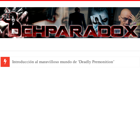
Introducción al maravilloso mundo de ‘Deadly Premonition’