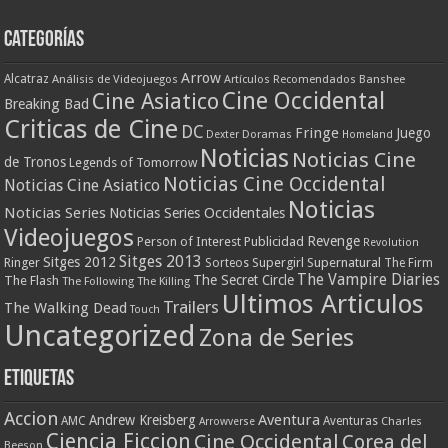
Categorías
Arrow
Alcatraz
Análisis de Videojuegos
Artículos Recomendados
Banshee
Cine Occidental
Cine Asiatico
Breaking Bad
Criticas de Cine
DC
Fringe
Juego
Dexter
Doramas
Homeland
Noticias
Noticias Cine
de Tronos
Legends of Tomorrow
Noticias Cine Occidental
Noticias Cine Asiatico
Noticias
Noticias Series
Noticias Series Occidentales
Videojuegos
Revenge
Person of Interest
Publicidad
Revolution
Sitges 2013
Sitges 2012
Ringer
Supergirl
Supernatural
Sorteos
The Firm
The Vampire Diaries
The Secret Circle
The Flash
The Following
The Killing
Ultimos Articulos
Trailers
The Walking Dead
Touch
Uncategorized
Zona de Series
Etiquetas
Accion
Aventura
Andrew Kreisberg
AMC
Aventuras
Charles
Arrowverse
Ciencia Ficcion
Cine Occidental
Corea del
Beeson