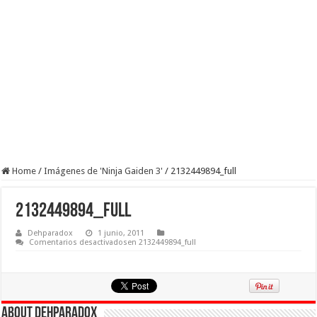
Home
/
Imágenes de 'Ninja Gaiden 3'
/
2132449894_full
2132449894_full
Dehparadox
1 junio, 2011
Comentarios desactivados
en 2132449894_full
About Dehparadox