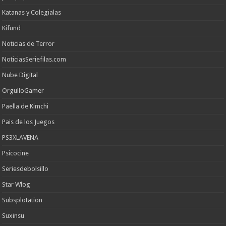
Katanas y Colegialas
Kifund
Noticias de Terror
NoticiasSeriefilas.com
Nube Digital
OrgulloGamer
Paella de Kimchi
Pais de los Juegos
PS3XLAVENA
Psicocine
Seriesdebolsillo
Star Wlog
Subsplotation
Suxinsu