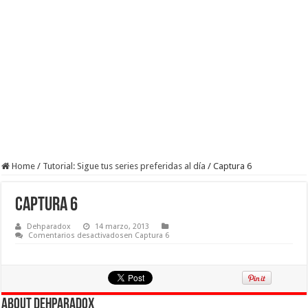
Home
/
Tutorial: Sigue tus series preferidas al día
/
Captura 6
Captura 6
Dehparadox
14 marzo, 2013
Comentarios desactivados
en Captura 6
About Dehparadox