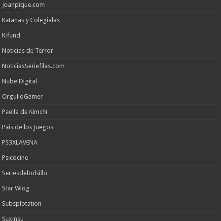
Joanpique.com
Katanas y Colegialas
Kifund
Noticias de Terror
NoticiasSeriefilas.com
Nube Digital
OrgulloGamer
Paella de Kimchi
Pais de los Juegos
PS3XLAVENA
Psicocine
Seriesdebolsillo
Star Wlog
Subsplotation
Suxinsu