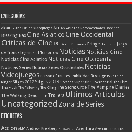
Categorías
Arrow
Alcatraz
Análisis de Videojuegos
Artículos Recomendados
Banshee
Cine Occidental
Cine Asiatico
Breaking Bad
Criticas de Cine
DC
Fringe
Juego
Dexter
Doramas
Homeland
Noticias
Noticias Cine
de Tronos
Legends of Tomorrow
Noticias Cine Occidental
Noticias Cine Asiatico
Noticias
Noticias Series
Noticias Series Occidentales
Videojuegos
Revenge
Person of Interest
Publicidad
Revolution
Sitges 2013
Sitges 2012
Ringer
Supergirl
Supernatural
Sorteos
The Firm
The Vampire Diaries
The Secret Circle
The Flash
The Following
The Killing
Ultimos Articulos
Trailers
The Walking Dead
Touch
Uncategorized
Zona de Series
Etiquetas
Accion
Aventura
Andrew Kreisberg
AMC
Aventuras
Charles
Arrowverse