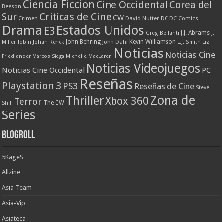
Ciencia Ficcion
Cine Occidental
Corea del
Beeson
Criticas de Cine
Sur
CW
Crimen
David Nutter
DC
DC Comics
Drama
Estados Unidos
E3
J.J. Abrams
Greg Berlanti
J.
John Behring
Kevin Williamson
Miller Tobin
Johan Renck
John Dahl
L.J. Smith
Liz
Noticias
Noticias Cine
Friedlander
Marcos Siega
Michelle MacLaren
Noticias Videojuegos
Noticias Cine Occidental
PC
Reseñas
Playstation 3
PS3
Reseñas de Cine
Steve
Zona de
Thriller
Xbox 360
Terror
The CW
Shill
Series
Blogroll
5KageS
Allzine
Asia-Team
Asia-Vip
Asiateca