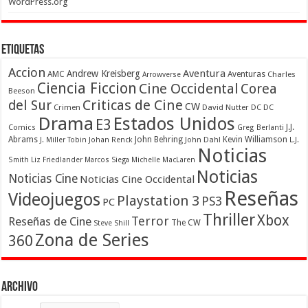
WordPress.org
Etiquetas
Accion
Aventura
Andrew Kreisberg
AMC
Aventuras
Charles
Arrowverse
Ciencia Ficcion
Cine Occidental
Corea
Beeson
Criticas de Cine
del Sur
CW
Crimen
David Nutter
DC
DC
Drama
Estados Unidos
E3
Comics
J.J.
Greg Berlanti
Abrams
John Behring
Kevin Williamson
J. Miller Tobin
Johan Renck
John Dahl
L.J.
Noticias
Smith
Liz Friedlander
Marcos Siega
Michelle MacLaren
Noticias
Noticias Cine
Noticias Cine Occidental
Reseñas
Videojuegos
Playstation 3
PS3
PC
Thriller
Xbox
Terror
Reseñas de Cine
The CW
Steve Shill
Zona de Series
360
Archivo