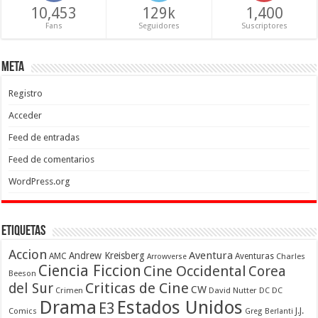
10,453
129k
1,400
Fans
Seguidores
Suscriptores
Meta
Registro
Acceder
Feed de entradas
Feed de comentarios
WordPress.org
Etiquetas
Accion
Aventura
Andrew Kreisberg
AMC
Aventuras
Charles
Arrowverse
Ciencia Ficcion
Cine Occidental
Corea
Beeson
Criticas de Cine
del Sur
CW
Crimen
David Nutter
DC
DC
Drama
Estados Unidos
E3
Comics
J.J.
Greg Berlanti