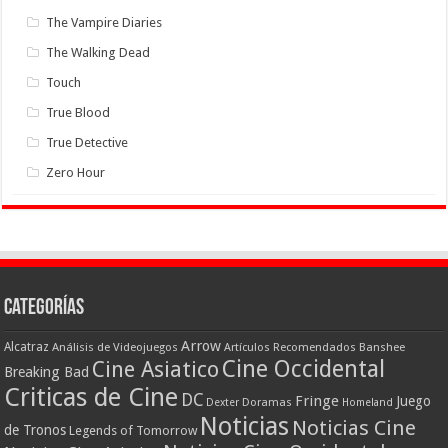
The Vampire Diaries
The Walking Dead
Touch
True Blood
True Detective
Zero Hour
Categorías
Arrow
Alcatraz
Análisis de Videojuegos
Artículos Recomendados
Banshee
Cine Occidental
Cine Asiatico
Breaking Bad
Criticas de Cine
DC
Fringe
Juego
Dexter
Doramas
Homeland
Noticias
Noticias Cine
de Tronos
Legends of Tomorrow