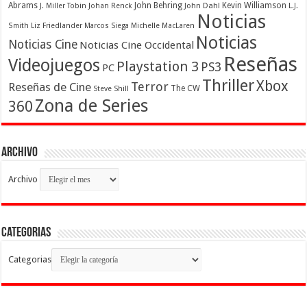
Abrams
John Behring
Kevin Williamson
J. Miller Tobin
Johan Renck
John Dahl
L.J.
Noticias
Smith
Liz Friedlander
Marcos Siega
Michelle MacLaren
Noticias
Noticias Cine
Noticias Cine Occidental
Reseñas
Videojuegos
Playstation 3
PS3
PC
Thriller
Xbox
Terror
Reseñas de Cine
The CW
Steve Shill
Zona de Series
360
Archivo
Archivo
Categorias
Categorias