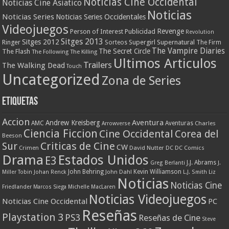
Noticias Cine Occidental
Noticias Cine Asiatico
Noticias
Noticias Series
Noticias Series Occidentales
Videojuegos
Revenge
Person of Interest
Publicidad
Revolution
Sitges 2013
Sitges 2012
Ringer
Supergirl
Supernatural
Sorteos
The Firm
The Vampire Diaries
The Secret Circle
The Flash
The Following
The Killing
Ultimos Articulos
Trailers
The Walking Dead
Touch
Uncategorized
Zona de Series
Etiquetas
Accion
Aventura
Andrew Kreisberg
AMC
Aventuras
Charles
Arrowverse
Ciencia Ficcion
Cine Occidental
Corea del
Beeson
Criticas de Cine
Sur
CW
Crimen
David Nutter
DC
DC Comics
Drama
Estados Unidos
E3
J.J. Abrams
Greg Berlanti
J.
John Behring
Kevin Williamson
Miller Tobin
Johan Renck
John Dahl
L.J. Smith
Liz
Noticias
Noticias Cine
Friedlander
Marcos Siega
Michelle MacLaren
Noticias Videojuegos
Noticias Cine Occidental
PC
Reseñas
Playstation 3
PS3
Reseñas de Cine
Steve