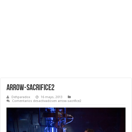
arrow-sacrifice2
Dehparadox
16 mayo, 2013
Comentarios desactivados
en arrow-sacrifice2