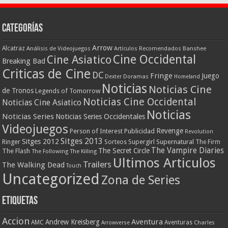
Categorías
Arrow
Alcatraz
Análisis de Videojuegos
Artículos Recomendados
Banshee
Cine Occidental
Cine Asiatico
Breaking Bad
Criticas de Cine
DC
Fringe
Juego
Dexter
Doramas
Homeland
Noticias
Noticias Cine
de Tronos
Legends of Tomorrow
Noticias Cine Occidental
Noticias Cine Asiatico
Noticias
Noticias Series
Noticias Series Occidentales
Videojuegos
Revenge
Person of Interest
Publicidad
Revolution
Sitges 2013
Sitges 2012
Ringer
Supergirl
Supernatural
Sorteos
The Firm
The Vampire Diaries
The Secret Circle
The Flash
The Following
The Killing
Ultimos Articulos
Trailers
The Walking Dead
Touch
Uncategorized
Zona de Series
Etiquetas
Accion
Aventura
Andrew Kreisberg
AMC
Aventuras
Charles
Arrowverse