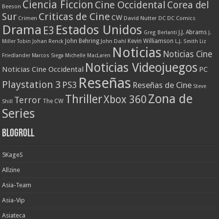
Ciencia Ficcion
Cine Occidental
Corea del
Beeson
Criticas de Cine
Sur
CW
Crimen
David Nutter
DC
DC Comics
Drama
Estados Unidos
E3
J.J. Abrams
Greg Berlanti
J.
John Behring
Kevin Williamson
Miller Tobin
Johan Renck
John Dahl
L.J. Smith
Liz
Noticias
Noticias Cine
Friedlander
Marcos Siega
Michelle MacLaren
Noticias Videojuegos
Noticias Cine Occidental
PC
Reseñas
Playstation 3
PS3
Reseñas de Cine
Steve
Zona de
Thriller
Xbox 360
Terror
The CW
Shill
Series
Blogroll
5KageS
Allzine
Asia-Team
Asia-Vip
Asiateca