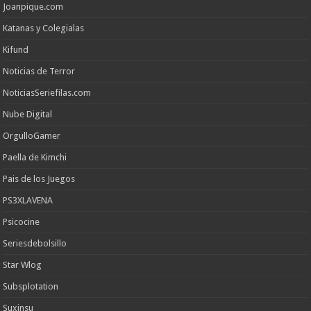
Joanpique.com
Katanas y Colegialas
Kifund
Noticias de Terror
NoticiasSeriefilas.com
Nube Digital
OrgulloGamer
Paella de Kimchi
Pais de los Juegos
PS3XLAVENA
Psicocine
Seriesdebolsillo
Star Wlog
Subsplotation
Suxinsu