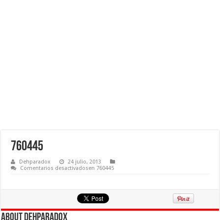
760445
Dehparadox
24 julio, 2013
Comentarios desactivados
en 760445
About Dehparadox