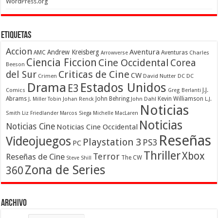
WordPress.org
Etiquetas
Accion
Aventura
Andrew Kreisberg
AMC
Aventuras
Charles
Arrowverse
Ciencia Ficcion
Cine Occidental
Corea
Beeson
Criticas de Cine
del Sur
CW
Crimen
David Nutter
DC
DC
Drama
Estados Unidos
E3
Comics
J.J.
Greg Berlanti
Abrams
John Behring
Kevin Williamson
J. Miller Tobin
Johan Renck
John Dahl
L.J.
Noticias
Smith
Liz Friedlander
Marcos Siega
Michelle MacLaren
Noticias
Noticias Cine
Noticias Cine Occidental
Reseñas
Videojuegos
Playstation 3
PS3
PC
Thriller
Xbox
Terror
Reseñas de Cine
The CW
Steve Shill
Zona de Series
360
Archivo