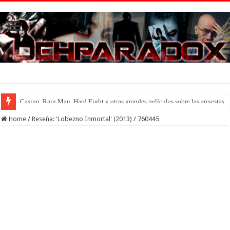
Casino, Rain Man, Hard Eight y otras grandes películas sobre las apuestas.
Introducción al maravilloso mundo de ‘Deadly Premonition’
Home
/
Reseña: 'Lobezno Inmortal' (2013)
/
760445