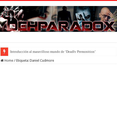
Introducción al maravilloso mundo de ‘Deadly Premonition’
Home
/
Etiqueta:
Daniel Cudmore