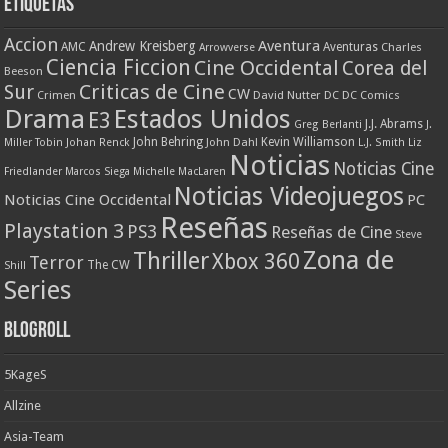
Etiquetas
Accion
Aventura
Andrew Kreisberg
AMC
Aventuras
Charles
Arrowverse
Ciencia Ficcion
Cine Occidental
Corea del
Beeson
Criticas de Cine
Sur
CW
Crimen
David Nutter
DC
DC Comics
Drama
Estados Unidos
E3
J.J. Abrams
Greg Berlanti
J.
John Behring
Kevin Williamson
Miller Tobin
Johan Renck
John Dahl
L.J. Smith
Liz
Noticias
Noticias Cine
Friedlander
Marcos Siega
Michelle MacLaren
Noticias Videojuegos
Noticias Cine Occidental
PC
Reseñas
Playstation 3
PS3
Reseñas de Cine
Steve
Zona de
Thriller
Xbox 360
Terror
The CW
Shill
Series
Blogroll
5KageS
Allzine
Asia-Team