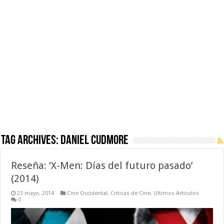
Tag Archives:
Daniel Cudmore
Reseña: ‘X-Men: Días del futuro pasado’
(2014)
23 mayo, 2014
Cine Occidental
,
Criticas de Cine
,
Ultimos Articulos
0