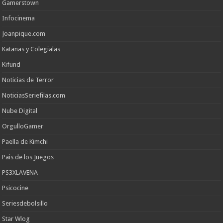
Gamerstown
Infocinema
Joanpique.com
Katanas y Colegialas
Kifund
Noticias de Terror
NoticiasSeriefilas.com
Nube Digital
OrgulloGamer
Paella de Kimchi
Pais de los Juegos
PS3XLAVENA
Psicocine
Seriesdebolsillo
Star Wlog