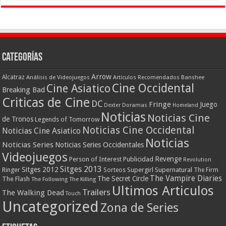
Categorías
Arrow
Alcatraz
Análisis de Videojuegos
Artículos Recomendados
Banshee
Cine Occidental
Cine Asiatico
Breaking Bad
Criticas de Cine
DC
Fringe
Juego
Dexter
Doramas
Homeland
Noticias
Noticias Cine
de Tronos
Legends of Tomorrow
Noticias Cine Occidental
Noticias Cine Asiatico
Noticias
Noticias Series
Noticias Series Occidentales
Videojuegos
Revenge
Person of Interest
Publicidad
Revolution
Sitges 2013
Sitges 2012
Ringer
Supergirl
Supernatural
Sorteos
The Firm
The Vampire Diaries
The Secret Circle
The Flash
The Following
The Killing
Ultimos Articulos
Trailers
The Walking Dead
Touch
Uncategorized
Zona de Series