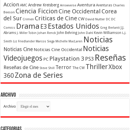
Accion
Aventura
Andrew Kreisberg
AMC
Aventuras
Charles
Arrowverse
Ciencia Ficcion
Cine Occidental
Corea
Beeson
Criticas de Cine
del Sur
CW
Crimen
David Nutter
DC
DC
Drama
Estados Unidos
E3
Comics
J.J.
Greg Berlanti
Abrams
John Behring
Kevin Williamson
J. Miller Tobin
Johan Renck
John Dahl
L.J.
Noticias
Smith
Liz Friedlander
Marcos Siega
Michelle MacLaren
Noticias
Noticias Cine
Noticias Cine Occidental
Reseñas
Videojuegos
Playstation 3
PS3
PC
Thriller
Xbox
Terror
Reseñas de Cine
The CW
Steve Shill
Zona de Series
360
Archivo
Archivo
Categorias