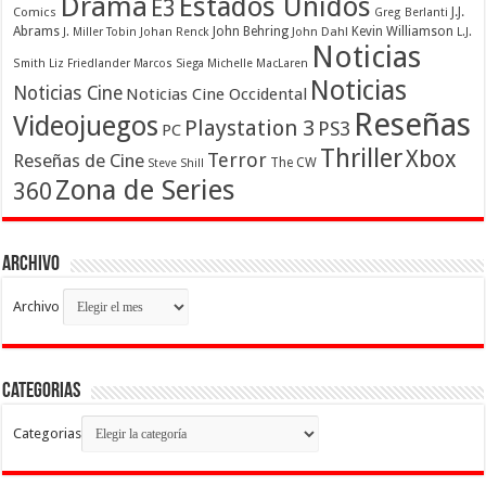
Drama
Estados Unidos
E3
Comics
J.J.
Greg Berlanti
Abrams
John Behring
Kevin Williamson
J. Miller Tobin
Johan Renck
John Dahl
L.J.
Noticias
Smith
Liz Friedlander
Marcos Siega
Michelle MacLaren
Noticias
Noticias Cine
Noticias Cine Occidental
Reseñas
Videojuegos
Playstation 3
PS3
PC
Thriller
Xbox
Terror
Reseñas de Cine
The CW
Steve Shill
Zona de Series
360
Archivo
Archivo
Categorias
Categorias