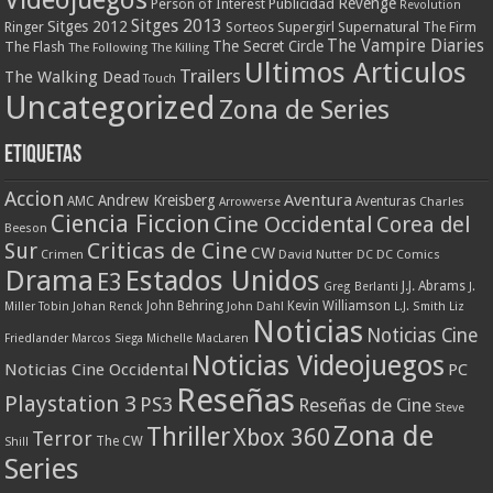
Videojuegos
Revenge
Person of Interest
Publicidad
Revolution
Sitges 2013
Sitges 2012
Ringer
Supergirl
Supernatural
Sorteos
The Firm
The Vampire Diaries
The Secret Circle
The Flash
The Following
The Killing
Ultimos Articulos
Trailers
The Walking Dead
Touch
Uncategorized
Zona de Series
Etiquetas
Accion
Aventura
Andrew Kreisberg
AMC
Aventuras
Charles
Arrowverse
Ciencia Ficcion
Cine Occidental
Corea del
Beeson
Criticas de Cine
Sur
CW
Crimen
David Nutter
DC
DC Comics
Drama
Estados Unidos
E3
J.J. Abrams
Greg Berlanti
J.
John Behring
Kevin Williamson
Miller Tobin
Johan Renck
John Dahl
L.J. Smith
Liz
Noticias
Noticias Cine
Friedlander
Marcos Siega
Michelle MacLaren
Noticias Videojuegos
Noticias Cine Occidental
PC
Reseñas
Playstation 3
PS3
Reseñas de Cine
Steve
Zona de
Thriller
Xbox 360
Terror
The CW
Shill
Series