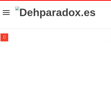
Casino, Rain Man, Hard Eight y otras grandes películas sobre las apuestas.
Introducción al maravilloso mundo de ‘Deadly Premonition’
Análisis ‘The Last Of Us: Parte II’
Netflix se asoma de cerca a la industria del cine
Top 20 de series 2017
‘The Flash’: 3×11 – Dead or Alive
‘Legends of Tomorrow’: 2×10 – The Legion of Doom
‘Supergirl’: 2×10 – We Can Be Heroes
‘Arrow’: 5×10 – Who Are You?