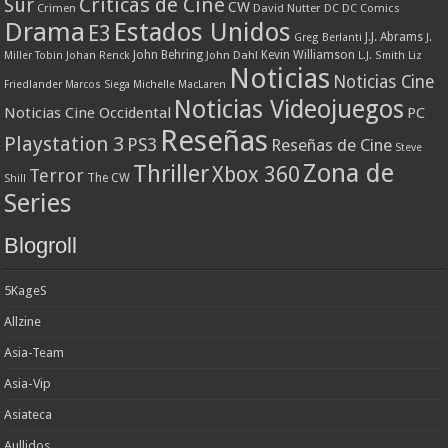
Criticas de Cine
Sur
CW
Crimen
David Nutter
DC
DC Comics
Drama
Estados Unidos
E3
J.J. Abrams
Greg Berlanti
J.
John Behring
Kevin Williamson
Miller Tobin
Johan Renck
John Dahl
L.J. Smith
Liz
Noticias
Noticias Cine
Friedlander
Marcos Siega
Michelle MacLaren
Noticias Videojuegos
Noticias Cine Occidental
PC
Reseñas
Playstation 3
PS3
Reseñas de Cine
Steve
Zona de
Thriller
Xbox 360
Terror
The CW
Shill
Series
Blogroll
5KageS
Allzine
Asia-Team
Asia-Vip
Asiateca
Aullidos