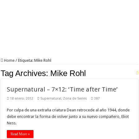
‘The Flash’: 3×10 – Borrowing Problems From The Future
Home
/
Etiqueta:
Mike Rohl
Tag Archives:
Mike Rohl
Supernatural – 7×12: ‘Time after Time’
18 enero, 2012
Supernatural
,
Zona de Series
387
Por culpa de una extraña criatura Dean retrocede al año 1944, donde
debe encontrar la forma de volver junto a su nuevo compañero, Eliot
Ness.
Read More »