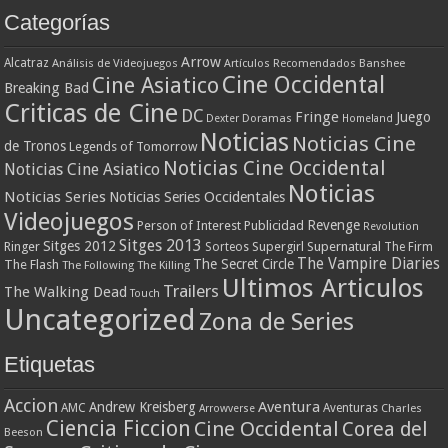
Categorías
Arrow
Alcatraz
Análisis de Videojuegos
Artículos Recomendados
Banshee
Cine Occidental
Cine Asiatico
Breaking Bad
Criticas de Cine
DC
Fringe
Juego
Dexter
Doramas
Homeland
Noticias
Noticias Cine
de Tronos
Legends of Tomorrow
Noticias Cine Occidental
Noticias Cine Asiatico
Noticias
Noticias Series
Noticias Series Occidentales
Videojuegos
Revenge
Person of Interest
Publicidad
Revolution
Sitges 2013
Sitges 2012
Ringer
Supergirl
Supernatural
Sorteos
The Firm
The Vampire Diaries
The Secret Circle
The Flash
The Following
The Killing
Ultimos Articulos
Trailers
The Walking Dead
Touch
Uncategorized
Zona de Series
Etiquetas
Accion
Aventura
Andrew Kreisberg
AMC
Aventuras
Charles
Arrowverse
Ciencia Ficcion
Cine Occidental
Corea del
Beeson