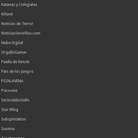
Katanas y Colegialas
Kifund
Noticias de Terror
NoticiasSeriefilas.com
Nube Digital
OrgulloGamer
Paella de Kimchi
Pais de los Juegos
PS3XLAVENA
Psicocine
Seriesdebolsillo
Star Wlog
Subsplotation
Suxinsu