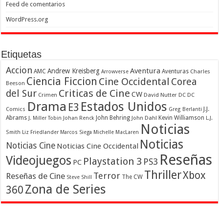
Feed de comentarios
WordPress.org
Etiquetas
Accion
Aventura
Andrew Kreisberg
AMC
Aventuras
Charles
Arrowverse
Ciencia Ficcion
Cine Occidental
Corea
Beeson
Criticas de Cine
del Sur
CW
Crimen
David Nutter
DC
DC
Drama
Estados Unidos
E3
Comics
J.J.
Greg Berlanti
Abrams
John Behring
Kevin Williamson
J. Miller Tobin
Johan Renck
John Dahl
L.J.
Noticias
Smith
Liz Friedlander
Marcos Siega
Michelle MacLaren
Noticias
Noticias Cine
Noticias Cine Occidental
Reseñas
Videojuegos
Playstation 3
PS3
PC
Thriller
Xbox
Terror
Reseñas de Cine
The CW
Steve Shill
Zona de Series
360