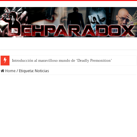
Introducción al maravilloso mundo de ‘Deadly Premonition’
Home
/
Etiqueta:
Noticias