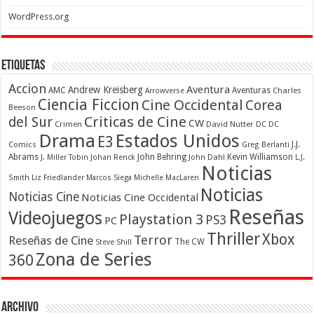
WordPress.org
Etiquetas
Accion
Aventura
Andrew Kreisberg
AMC
Aventuras
Charles
Arrowverse
Ciencia Ficcion
Cine Occidental
Corea
Beeson
Criticas de Cine
del Sur
CW
Crimen
David Nutter
DC
DC
Drama
Estados Unidos
E3
Comics
J.J.
Greg Berlanti
Abrams
John Behring
Kevin Williamson
J. Miller Tobin
Johan Renck
John Dahl
L.J.
Noticias
Smith
Liz Friedlander
Marcos Siega
Michelle MacLaren
Noticias
Noticias Cine
Noticias Cine Occidental
Reseñas
Videojuegos
Playstation 3
PS3
PC
Thriller
Xbox
Terror
Reseñas de Cine
The CW
Steve Shill
Zona de Series
360
Archivo