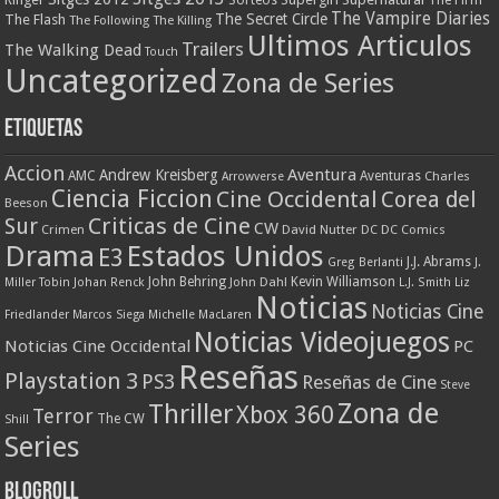
The Vampire Diaries
The Secret Circle
The Flash
The Following
The Killing
Ultimos Articulos
Trailers
The Walking Dead
Touch
Uncategorized
Zona de Series
Etiquetas
Accion
Aventura
Andrew Kreisberg
AMC
Aventuras
Charles
Arrowverse
Ciencia Ficcion
Cine Occidental
Corea del
Beeson
Criticas de Cine
Sur
CW
Crimen
David Nutter
DC
DC Comics
Drama
Estados Unidos
E3
J.J. Abrams
Greg Berlanti
J.
John Behring
Kevin Williamson
Miller Tobin
Johan Renck
John Dahl
L.J. Smith
Liz
Noticias
Noticias Cine
Friedlander
Marcos Siega
Michelle MacLaren
Noticias Videojuegos
Noticias Cine Occidental
PC
Reseñas
Playstation 3
PS3
Reseñas de Cine
Steve
Zona de
Thriller
Xbox 360
Terror
The CW
Shill
Series
Blogroll