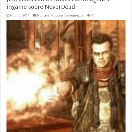
ingame sobre NeverDead
6 junio, 2011
Noticias
,
Noticias Videojuegos
1