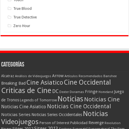
True Blood
True Detective
Zero Hour
Categorías
Arrow
Alcatraz
Análisis de Videojuegos
Artículos Recomendados
Banshee
Cine Occidental
Cine Asiatico
Breaking Bad
Criticas de Cine
DC
Fringe
Juego
Dexter
Doramas
Homeland
Noticias
Noticias Cine
de Tronos
Legends of Tomorrow
Noticias Cine Occidental
Noticias Cine Asiatico
Noticias
Noticias Series
Noticias Series Occidentales
Videojuegos
Revenge
Person of Interest
Publicidad
Revolution
Sitges 2013
Sitges 2012
Ringer
Supergirl
Supernatural
Sorteos
The Firm