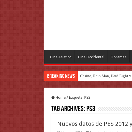
Cine Asiatico
Cine Occidental
Doramas
Breaking News
Casino, Rain Man, Hard Eight y o
Introducción al maravilloso mu
Home
/
Etiqueta:
PS3
Tag Archives:
PS3
Nuevos datos de PES 2012 y