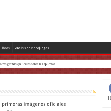
Libros
Análisis de Videojuegos
tras grandes películas sobre las apuestas.
ndo de ‘Deadly Premonition’
1
 primeras imágenes oficiales