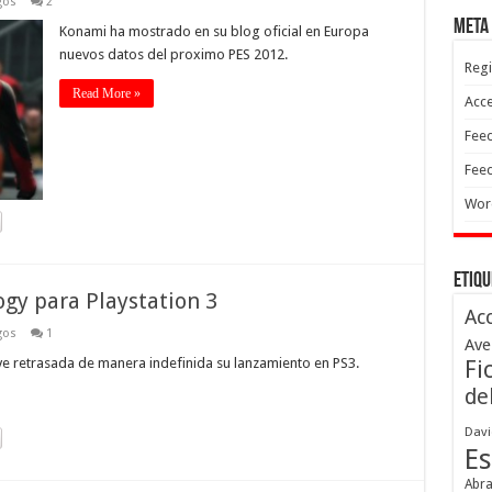
gos
2
Meta
Konami ha mostrado en su blog oficial en Europa
nuevos datos del proximo PES 2012.
Regi
Read More »
Acc
Feed
Feed
Wor
Etiqu
logy para Playstation 3
Ac
gos
1
Ave
 ve retrasada de manera indefinida su lanzamiento en PS3.
Fi
de
Davi
Es
Abr