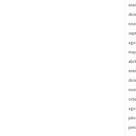
ene
dici
nov
sep
ago
may
abri
ene
dici
nov
octu
ago
juli
juni