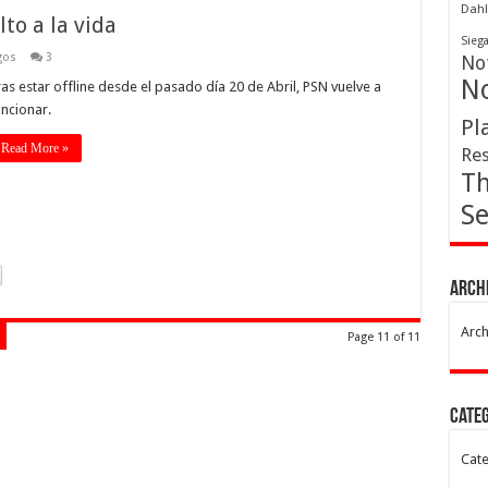
Dahl
to a la vida
Sieg
gos
3
Not
No
as estar offline desde el pasado día 20 de Abril, PSN vuelve a
uncionar.
Pl
Read More »
Res
Th
Se
Arch
Arch
Page 11 of 11
Cate
Cate