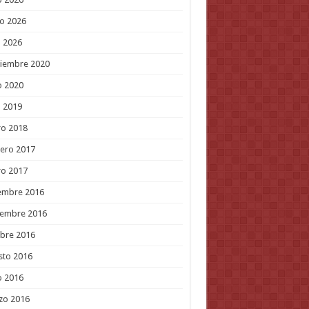
o 2026
l 2026
tiembre 2020
o 2020
l 2019
ro 2018
ero 2017
ro 2017
embre 2016
iembre 2016
bre 2016
sto 2016
o 2016
zo 2016