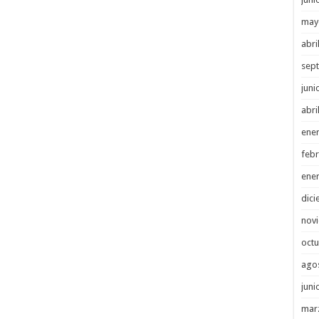
may
abri
sep
juni
abri
ene
febr
ene
dici
nov
octu
ago
juni
mar