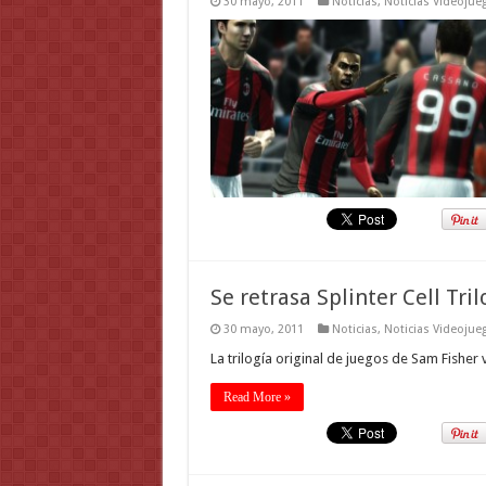
30 mayo, 2011
Noticias
,
Noticias Videojue
Se retrasa Splinter Cell Tri
30 mayo, 2011
Noticias
,
Noticias Videojue
La trilogía original de juegos de Sam Fisher
Read More »