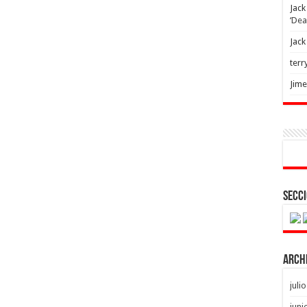
Jack
‘Dea
Jack
terr
Jim
Secci
Arch
juli
juni