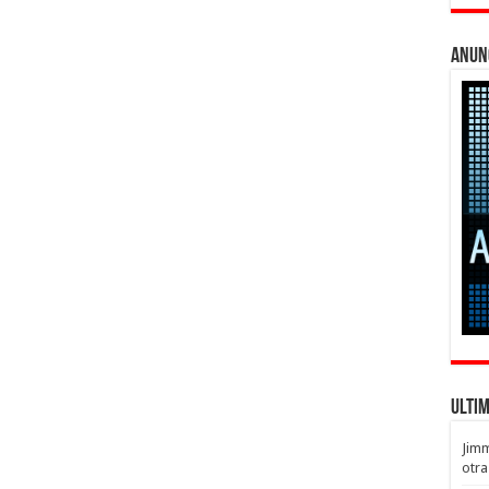
Anun
Ulti
Jim
otra