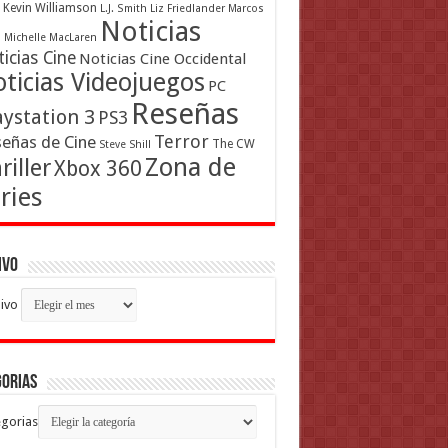
Kevin Williamson
L.J. Smith
Liz Friedlander
Marcos
Noticias
a
Michelle MacLaren
icias Cine
Noticias Cine Occidental
ticias Videojuegos
PC
Reseñas
aystation 3
PS3
Terror
eñas de Cine
The CW
Steve Shill
Zona de
riller
Xbox 360
ries
ivo
ivo
gorias
gorias