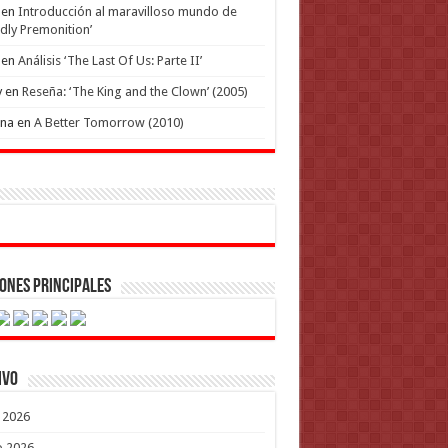
en
Introducción al maravilloso mundo de
dly Premonition’
en
Análisis ‘The Last Of Us: Parte II’
y
en
Reseña: ‘The King and the Clown’ (2005)
ena
en
A Better Tomorrow (2010)
ones Principales
ivo
o 2026
o 2026