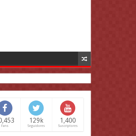
0,453
129k
1,400
Fans
Seguidores
Suscriptores