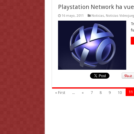
Playstation Network ha vuel
16 mayo, 2011
Noticias
,
Noticias Videojue
Tr
f
11
« First
...
«
7
8
9
10