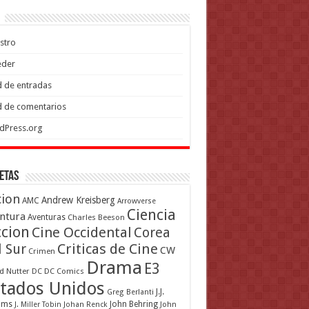
stro
eder
 de entradas
 de comentarios
dPress.org
etas
cion
Andrew Kreisberg
AMC
Arrowverse
Ciencia
ntura
Aventuras
Charles Beeson
ccion
Cine Occidental
Corea
Criticas de Cine
l Sur
CW
Crimen
Drama
E3
d Nutter
DC
DC Comics
tados Unidos
J.J.
Greg Berlanti
ams
John Behring
J. Miller Tobin
Johan Renck
John