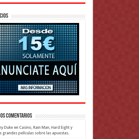
cios
mos Comentarios
my Duke
en
Casino, Rain Man, Hard Eight y
s grandes películas sobre las apuestas.