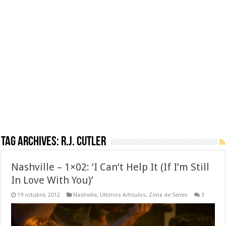
Tag Archives:
R.J. Cutler
Nashville – 1×02: ‘I Can’t Help It (If I’m Still
In Love With You)’
19 octubre, 2012
Nashville
,
Ultimos Articulos
,
Zona de Series
3