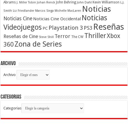
Abrams
John Behring
Kevin Williamson
J. Miller Tobin
Johan Renck
John Dahl
L.J.
Noticias
Smith
Liz Friedlander
Marcos Siega
Michelle MacLaren
Noticias
Noticias Cine
Noticias Cine Occidental
Reseñas
Videojuegos
Playstation 3
PS3
PC
Thriller
Xbox
Terror
Reseñas de Cine
The CW
Steve Shill
Zona de Series
360
Archivo
Archivo
Categorias
Categorias