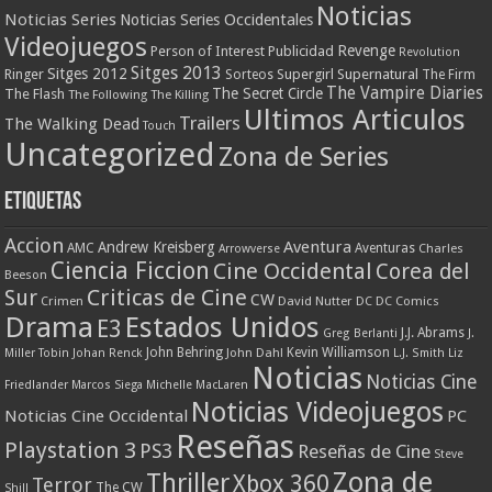
Noticias
Noticias Series
Noticias Series Occidentales
Videojuegos
Revenge
Person of Interest
Publicidad
Revolution
Sitges 2013
Sitges 2012
Ringer
Supergirl
Supernatural
Sorteos
The Firm
The Vampire Diaries
The Secret Circle
The Flash
The Following
The Killing
Ultimos Articulos
Trailers
The Walking Dead
Touch
Uncategorized
Zona de Series
Etiquetas
Accion
Aventura
Andrew Kreisberg
AMC
Aventuras
Charles
Arrowverse
Ciencia Ficcion
Cine Occidental
Corea del
Beeson
Criticas de Cine
Sur
CW
Crimen
David Nutter
DC
DC Comics
Drama
Estados Unidos
E3
J.J. Abrams
Greg Berlanti
J.
John Behring
Kevin Williamson
Miller Tobin
Johan Renck
John Dahl
L.J. Smith
Liz
Noticias
Noticias Cine
Friedlander
Marcos Siega
Michelle MacLaren
Noticias Videojuegos
Noticias Cine Occidental
PC
Reseñas
Playstation 3
PS3
Reseñas de Cine
Steve
Zona de
Thriller
Xbox 360
Terror
The CW
Shill