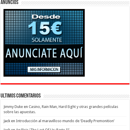
Anuncios
Ultimos Comentarios
Jimmy Duke
en
Casino, Rain Man, Hard Eight y otras grandes películas
sobre las apuestas.
Jack
en
Introducción al maravilloso mundo de ‘Deadly Premonition’
Jack
en
Análisis ‘The Last Of Us: Parte II’