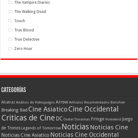
The Vampire Diaries
The Walking Dead
Touch
True Blood
True Detective
Zero Hour
Categorías
Arrow
Alcatraz
Análisis de Videojuegos
Artículos Recomendados
Banshee
Cine Occidental
Cine Asiatico
Breaking Bad
Criticas de Cine
DC
Fringe
Juego
Dexter
Doramas
Homeland
Noticias
Noticias Cine
de Tronos
Legends of Tomorrow
Noticias Cine Occidental
Noticias Cine Asiatico