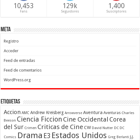
10,453
129k
1,400
Fans
Seguidores
Suscriptores
Meta
Registro
Acceder
Feed de entradas
Feed de comentarios
WordPress.org
Etiquetas
Accion
Aventura
Andrew Kreisberg
AMC
Aventuras
Charles
Arrowverse
Ciencia Ficcion
Cine Occidental
Corea
Beeson
Criticas de Cine
del Sur
CW
Crimen
David Nutter
DC
DC
Drama
Estados Unidos
E3
Comics
J.J.
Greg Berlanti