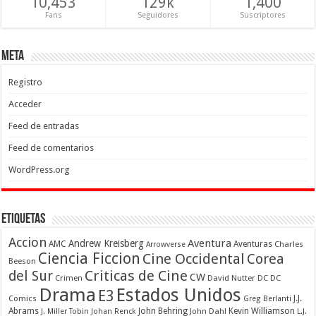
10,453
129k
1,400
Fans
Seguidores
Suscriptores
Meta
Registro
Acceder
Feed de entradas
Feed de comentarios
WordPress.org
Etiquetas
Accion
Aventura
Andrew Kreisberg
AMC
Aventuras
Charles
Arrowverse
Ciencia Ficcion
Cine Occidental
Corea
Beeson
Criticas de Cine
del Sur
CW
Crimen
David Nutter
DC
DC
Drama
Estados Unidos
E3
Comics
J.J.
Greg Berlanti
Abrams
John Behring
Kevin Williamson
J. Miller Tobin
Johan Renck
John Dahl
L.J.