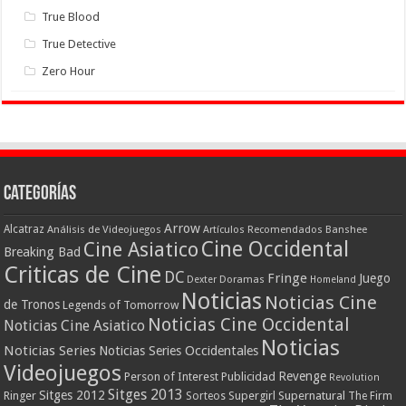
True Blood
True Detective
Zero Hour
Categorías
Arrow
Alcatraz
Análisis de Videojuegos
Artículos Recomendados
Banshee
Cine Occidental
Cine Asiatico
Breaking Bad
Criticas de Cine
DC
Fringe
Juego
Dexter
Doramas
Homeland
Noticias
Noticias Cine
de Tronos
Legends of Tomorrow
Noticias Cine Occidental
Noticias Cine Asiatico
Noticias
Noticias Series
Noticias Series Occidentales
Videojuegos
Revenge
Person of Interest
Publicidad
Revolution
Sitges 2013
Sitges 2012
Ringer
Supergirl
Supernatural
Sorteos
The Firm