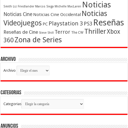
Noticias
Smith
Liz Friedlander
Marcos Siega
Michelle MacLaren
Noticias
Noticias Cine
Noticias Cine Occidental
Reseñas
Videojuegos
Playstation 3
PS3
PC
Thriller
Xbox
Terror
Reseñas de Cine
The CW
Steve Shill
Zona de Series
360
Archivo
Archivo
Categorias
Categorias
Anuncios