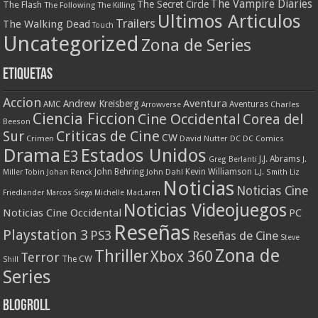
The Vampire Diaries
The Secret Circle
The Flash
The Following
The Killing
Ultimos Articulos
Trailers
The Walking Dead
Touch
Uncategorized
Zona de Series
Etiquetas
Accion
Aventura
Andrew Kreisberg
AMC
Aventuras
Charles
Arrowverse
Ciencia Ficcion
Cine Occidental
Corea del
Beeson
Criticas de Cine
Sur
CW
Crimen
David Nutter
DC
DC Comics
Drama
Estados Unidos
E3
J.J. Abrams
Greg Berlanti
J.
John Behring
Kevin Williamson
Miller Tobin
Johan Renck
John Dahl
L.J. Smith
Liz
Noticias
Noticias Cine
Friedlander
Marcos Siega
Michelle MacLaren
Noticias Videojuegos
Noticias Cine Occidental
PC
Reseñas
Playstation 3
PS3
Reseñas de Cine
Steve
Zona de
Thriller
Xbox 360
Terror
The CW
Shill
Series
Blogroll