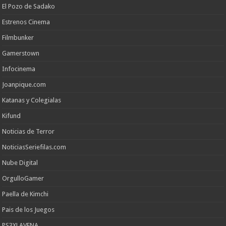
El Pozo de Sadako
Estrenos Cinema
Filmbunker
Gamerstown
Infocinema
Joanpique.com
Katanas y Colegialas
Kifund
Noticias de Terror
NoticiasSeriefilas.com
Nube Digital
OrgulloGamer
Paella de Kimchi
Pais de los Juegos
PS3XLAVENA