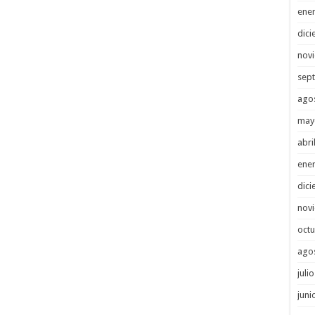
ene
dici
nov
sep
ago
may
abri
ene
dici
nov
octu
ago
juli
juni