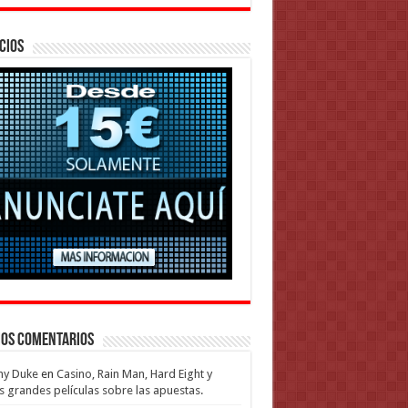
cios
mos Comentarios
my Duke
en
Casino, Rain Man, Hard Eight y
s grandes películas sobre las apuestas.