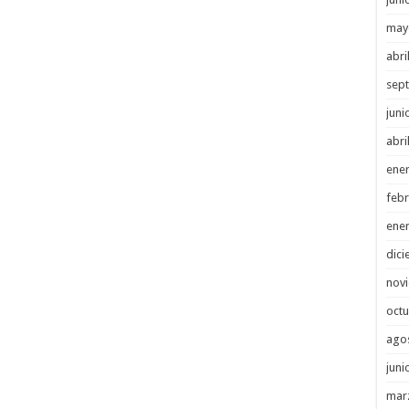
may
abri
sep
juni
abri
ene
febr
ene
dici
nov
octu
ago
juni
mar