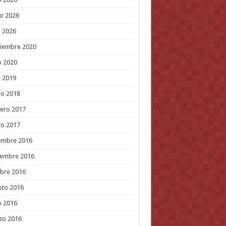
o 2026
l 2026
tiembre 2020
o 2020
l 2019
ro 2018
ero 2017
ro 2017
embre 2016
iembre 2016
bre 2016
sto 2016
o 2016
zo 2016