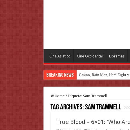
Cine Asiatico
Cine Occidental
Doramas
Breaking News
Introducción al maravilloso mu
Home
/
Etiqueta:
Sam Trammell
Tag Archives:
Sam Trammell
True Blood – 6×01: ‘Who Are