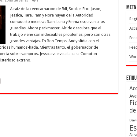
os
,
Zona de Series
1
Meta
A raíz de la reencarnación de Bill, Sookie, Eric, Jason,
Jessica, Tara, Pam y Nora huyen de la Autoridad
Regi
compuesto mientras Sam, Luna y Emma esquivan a los
guardias. Ahora packmaster, Alcide descubre que el
Acc
trabajo viene con indeseables problemas, pero con otras
Feed
grandes ventajas. En Bon Temps, Andy slidia con el
híbridas humanos-hada. Mientras tanto, el gobernador de
Feed
ierta sobre vampiros. Jessica vuelve a la casa Compton
Wor
sterioso extraño.
Etiqu
Ac
Ave
Fi
de
Davi
Es
Abr