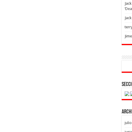
Jack
‘Dea
Jack
terr
Jim
Secci
Arch
juli
juni