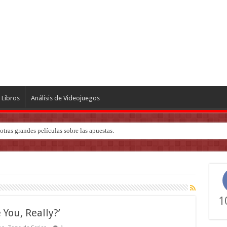
Libros
Análisis de Videojuegos
ndo de ‘Deadly Premonition’
1
 You, Really?’