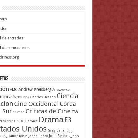
stro
eder
 de entradas
 de comentarios
dPress.org
etas
cion
Andrew Kreisberg
AMC
Arrowverse
Ciencia
ntura
Aventuras
Charles Beeson
ccion
Cine Occidental
Corea
Criticas de Cine
l Sur
CW
Crimen
Drama
E3
d Nutter
DC
DC Comics
tados Unidos
J.J.
Greg Berlanti
ams
John Behring
J. Miller Tobin
Johan Renck
John