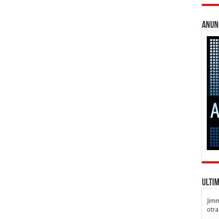
Anun
Ulti
Jim
otra