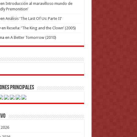
en
Introducción al maravilloso mundo de
dly Premonition’
en
Análisis ‘The Last Of Us: Parte II’
y
en
Reseña: ‘The King and the Clown’ (2005)
ena
en
A Better Tomorrow (2010)
ones Principales
ivo
o 2026
o 2026