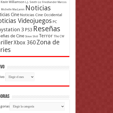
Kevin Williamson
L.J. Smith
Liz Friedlander
Marcos
Noticias
a
Michelle MacLaren
icias Cine
Noticias Cine Occidental
ticias Videojuegos
PC
Reseñas
aystation 3
PS3
Terror
eñas de Cine
The CW
Steve Shill
Zona de
riller
Xbox 360
ries
ivo
ivo
gorias
gorias