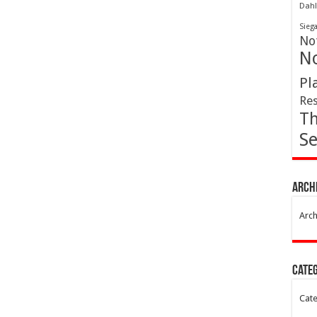
Dahl
Sieg
Not
No
Pl
Res
Th
Se
Arch
Arch
Cate
Cate