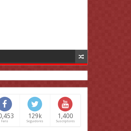
0,453
129k
1,400
Fans
Seguidores
Suscriptores