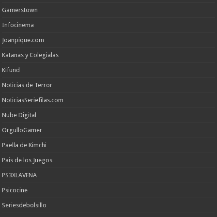
Gamerstown
Infocinema
Joanpique.com
Katanas y Colegialas
Kifund
Noticias de Terror
NoticiasSeriefilas.com
Nube Digital
OrgulloGamer
Paella de Kimchi
Pais de los Juegos
PS3XLAVENA
Psicocine
Seriesdebolsillo