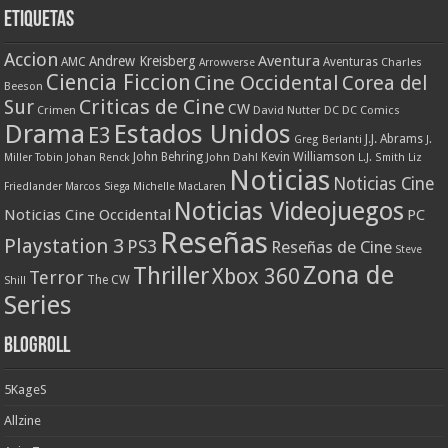
Etiquetas
Accion
Aventura
Andrew Kreisberg
AMC
Aventuras
Charles
Arrowverse
Ciencia Ficcion
Cine Occidental
Corea del
Beeson
Criticas de Cine
Sur
CW
Crimen
David Nutter
DC
DC Comics
Drama
Estados Unidos
E3
J.J. Abrams
Greg Berlanti
J.
John Behring
Kevin Williamson
Miller Tobin
Johan Renck
John Dahl
L.J. Smith
Liz
Noticias
Noticias Cine
Friedlander
Marcos Siega
Michelle MacLaren
Noticias Videojuegos
Noticias Cine Occidental
PC
Reseñas
Playstation 3
PS3
Reseñas de Cine
Steve
Zona de
Thriller
Xbox 360
Terror
The CW
Shill
Series
Blogroll
5KageS
Allzine