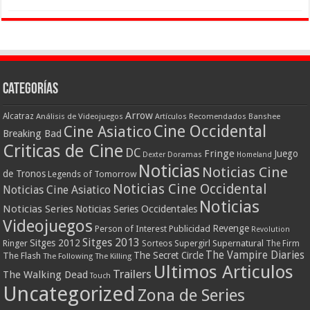
Categorías
Arrow
Alcatraz
Análisis de Videojuegos
Artículos Recomendados
Banshee
Cine Occidental
Cine Asiatico
Breaking Bad
Criticas de Cine
DC
Fringe
Juego
Dexter
Doramas
Homeland
Noticias
Noticias Cine
de Tronos
Legends of Tomorrow
Noticias Cine Occidental
Noticias Cine Asiatico
Noticias
Noticias Series
Noticias Series Occidentales
Videojuegos
Revenge
Person of Interest
Publicidad
Revolution
Sitges 2013
Sitges 2012
Ringer
Supergirl
Supernatural
Sorteos
The Firm
The Vampire Diaries
The Secret Circle
The Flash
The Following
The Killing
Ultimos Articulos
Trailers
The Walking Dead
Touch
Uncategorized
Zona de Series