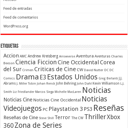
Feed de entradas
Feed de comentarios
WordPress.org
Etiquetas
Accion
Aventura
Andrew Kreisberg
AMC
Aventuras
Charles
Arrowverse
Ciencia Ficcion
Cine Occidental
Corea
Beeson
Criticas de Cine
del Sur
CW
Crimen
David Nutter
DC
DC
Drama
Estados Unidos
E3
Comics
J.J.
Greg Berlanti
Abrams
John Behring
Kevin Williamson
J. Miller Tobin
Johan Renck
John Dahl
L.J.
Noticias
Smith
Liz Friedlander
Marcos Siega
Michelle MacLaren
Noticias
Noticias Cine
Noticias Cine Occidental
Reseñas
Videojuegos
Playstation 3
PS3
PC
Thriller
Xbox
Terror
Reseñas de Cine
The CW
Steve Shill
Zona de Series
360