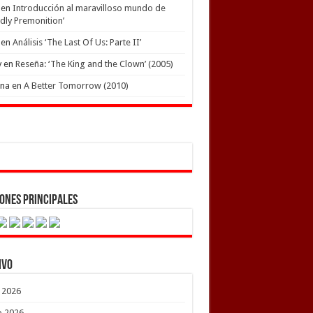
en
Introducción al maravilloso mundo de
dly Premonition’
en
Análisis ‘The Last Of Us: Parte II’
y
en
Reseña: ‘The King and the Clown’ (2005)
ena
en
A Better Tomorrow (2010)
ones Principales
ivo
o 2026
o 2026