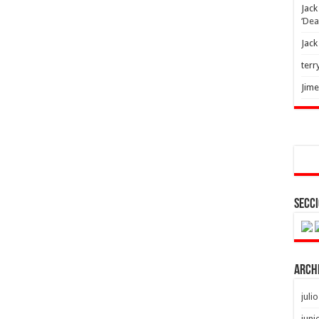
Jack
‘Dea
Jack
terr
Jim
Secci
Arch
juli
juni