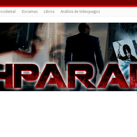
ccidental
Doramas
Libros
Análisis de Videojuegos