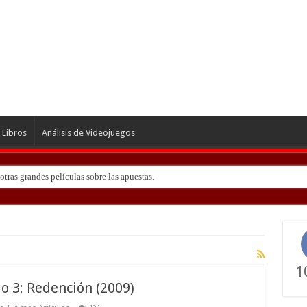
Libros
Análisis de Videojuegos
tras grandes películas sobre las apuestas.
ndo de ‘Deadly Premonition’
1
o 3: Redención (2009)