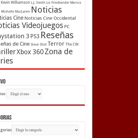
Kevin Williamson
L.J. Smith
Liz Friedlander
Marcos
Noticias
a
Michelle MacLaren
icias Cine
Noticias Cine Occidental
ticias Videojuegos
PC
Reseñas
aystation 3
PS3
Terror
eñas de Cine
The CW
Steve Shill
Zona de
riller
Xbox 360
ries
ivo
ivo
gorias
gorias