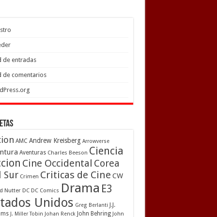
stro
eder
 de entradas
 de comentarios
dPress.org
etas
cion
Andrew Kreisberg
AMC
Arrowverse
Ciencia
ntura
Aventuras
Charles Beeson
ccion
Cine Occidental
Corea
Criticas de Cine
l Sur
CW
Crimen
Drama
E3
d Nutter
DC
DC Comics
tados Unidos
J.J.
Greg Berlanti
ams
John Behring
J. Miller Tobin
Johan Renck
John