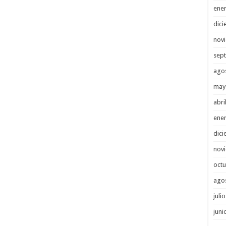
ene
dici
nov
sep
ago
may
abri
ene
dici
nov
octu
ago
juli
juni