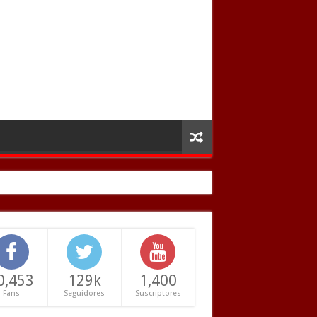
0,453
129k
1,400
Fans
Seguidores
Suscriptores