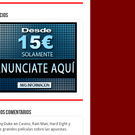
cios
mos Comentarios
my Duke
en
Casino, Rain Man, Hard Eight y
s grandes películas sobre las apuestas.