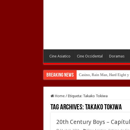
Cine Asiatico
Cine Occidental
Doramas
Breaking News
Casino, Rain Man, Hard Eight y o
Introducción al maravilloso mu
Home
/
Etiqueta:
Takako Tokiwa
Tag Archives:
Takako Tokiwa
20th Century Boys – Capítul