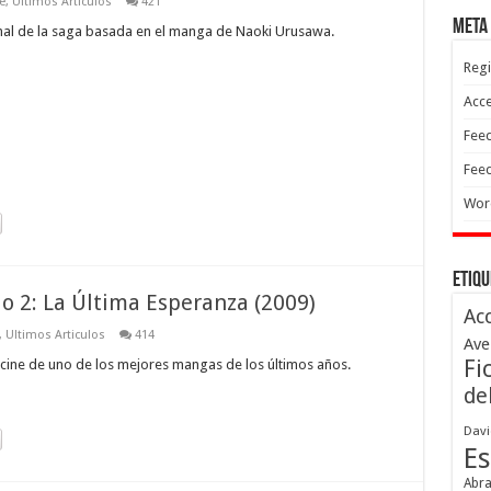
e
,
Ultimos Articulos
421
Meta
nal de la saga basada en el manga de Naoki Urusawa.
Regi
Acc
Feed
Feed
Wor
Etiqu
o 2: La Última Esperanza (2009)
Ac
,
Ultimos Articulos
414
Ave
Fi
cine de uno de los mejores mangas de los últimos años.
de
Davi
Es
Abr