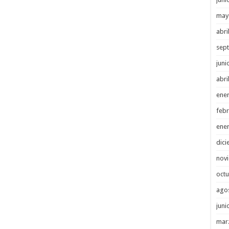
may
abri
sep
juni
abri
ene
febr
ene
dici
nov
octu
ago
juni
mar