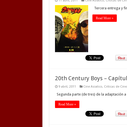
11 abril, 2011
Cine Asiatico
,
Criticas de Cin
Tercera entrega y fi
Read More »
20th Century Boys – Capítul
9 abril, 2011
Cine Asiatico
,
Criticas de Cine
Segunda parte (de tres) de la adaptación a 
Read More »