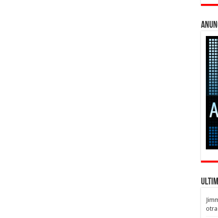
Anun
Ulti
Jim
otra