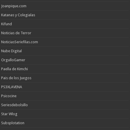
Joanpique.com
Katanas y Colegialas
Kifund
Noticias de Terror
NoticiasSeriefilas.com
Nube Digital
OrgulloGamer
Paella de Kimchi
Pais de los Juegos
PS3XLAVENA
Psicocine
Seriesdebolsillo
Star Wlog
Subsplotation