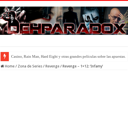
Casino, Rain Man, Hard Eight y otras grandes películas sobre las apuestas.
Introducción al maravilloso mundo de ‘Deadly Premonition’
Home
/
Zona de Series
/
Revenge
/
Revenge – 1×12: ‘Infamy’