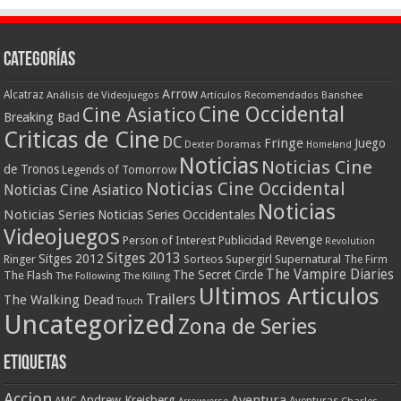
Categorías
Arrow
Alcatraz
Análisis de Videojuegos
Artículos Recomendados
Banshee
Cine Occidental
Cine Asiatico
Breaking Bad
Criticas de Cine
DC
Fringe
Juego
Dexter
Doramas
Homeland
Noticias
Noticias Cine
de Tronos
Legends of Tomorrow
Noticias Cine Occidental
Noticias Cine Asiatico
Noticias
Noticias Series
Noticias Series Occidentales
Videojuegos
Revenge
Person of Interest
Publicidad
Revolution
Sitges 2013
Sitges 2012
Ringer
Supergirl
Supernatural
Sorteos
The Firm
The Vampire Diaries
The Secret Circle
The Flash
The Following
The Killing
Ultimos Articulos
Trailers
The Walking Dead
Touch
Uncategorized
Zona de Series
Etiquetas
Accion
Aventura
Andrew Kreisberg