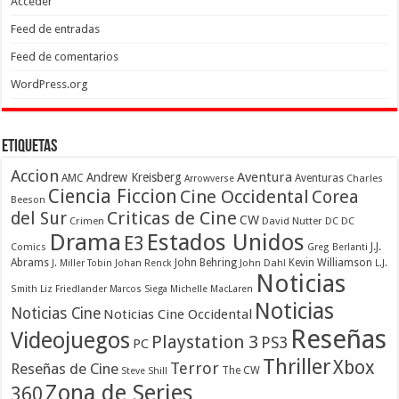
Acceder
Feed de entradas
Feed de comentarios
WordPress.org
Etiquetas
Accion
Aventura
Andrew Kreisberg
AMC
Aventuras
Charles
Arrowverse
Ciencia Ficcion
Cine Occidental
Corea
Beeson
Criticas de Cine
del Sur
CW
Crimen
David Nutter
DC
DC
Drama
Estados Unidos
E3
Comics
J.J.
Greg Berlanti
Abrams
John Behring
Kevin Williamson
J. Miller Tobin
Johan Renck
John Dahl
L.J.
Noticias
Smith
Liz Friedlander
Marcos Siega
Michelle MacLaren
Noticias
Noticias Cine
Noticias Cine Occidental
Reseñas
Videojuegos
Playstation 3
PS3
PC
Thriller
Xbox
Terror
Reseñas de Cine
The CW
Steve Shill
Zona de Series
360