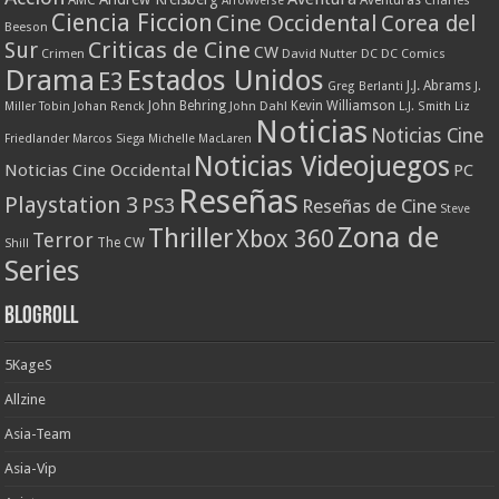
AMC
Aventuras
Charles
Arrowverse
Ciencia Ficcion
Cine Occidental
Corea del
Beeson
Criticas de Cine
Sur
CW
Crimen
David Nutter
DC
DC Comics
Drama
Estados Unidos
E3
J.J. Abrams
Greg Berlanti
J.
John Behring
Kevin Williamson
Miller Tobin
Johan Renck
John Dahl
L.J. Smith
Liz
Noticias
Noticias Cine
Friedlander
Marcos Siega
Michelle MacLaren
Noticias Videojuegos
Noticias Cine Occidental
PC
Reseñas
Playstation 3
PS3
Reseñas de Cine
Steve
Zona de
Thriller
Xbox 360
Terror
The CW
Shill
Series
Blogroll
5KageS
Allzine
Asia-Team
Asia-Vip