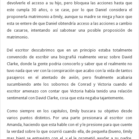
devolverle el acceso a su hijo, pero bloquea las acciones hasta que
este cumpla 30 años, o se case, por lo que Daniel considera el
proponerla matrimonio a Emily, aunque su madre se niega y hace que
esta se entere de que Daniel obtendría acceso a las acciones a cambio
de casarse, intentando así sabotear una posible proposición de
matrimonio.
Del escritor descubrimos que en un principio estaba totalmente
convencido de escribir una biografiá realmente veraz sobre David
Clarke, donde la gente podria conocerlo y saber que el realmente no
tuvo nada que ver con la conspiración que acabo con la vida de tantos
pasajeros en el atentado de avión, pero finalmente acabaria
sucumbiendo ante los sobornos de Conrad y Victoria cuando el
escritor amenazo con contar que Victoria había tenido una relación
sentimental con David Clarke, cosa que esta negaba tajantemente.
Como siempre en los capitulos, Emily buscara su objetivo desde
varios puntos distintos. Por una parte presionara al escritor con
Amanda, haciendo que esta hable con el y le presione para que cuente
la verdad sobre lo que ocurrió cuando ella, de pequeña (bueno, Emily
mas bien) se entrevisto con el, y el le prometió ayudar a su padre,