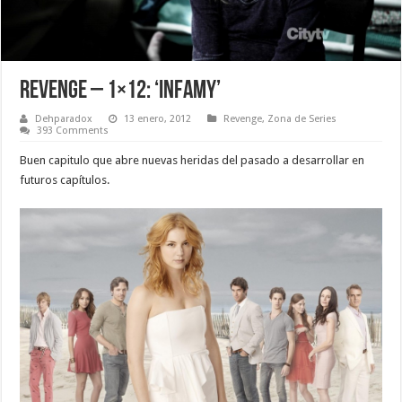
Revenge – 1×12: ‘Infamy’
Dehparadox
13 enero, 2012
Revenge
,
Zona de Series
393 Comments
Buen capitulo que abre nuevas heridas del pasado a desarrollar en
futuros capítulos.