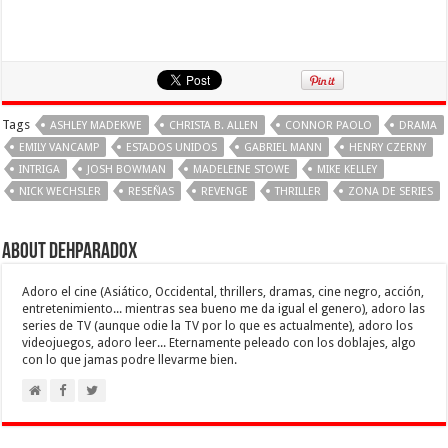
Tags
ASHLEY MADEKWE
CHRISTA B. ALLEN
CONNOR PAOLO
DRAMA
EMILY VANCAMP
ESTADOS UNIDOS
GABRIEL MANN
HENRY CZERNY
INTRIGA
JOSH BOWMAN
MADELEINE STOWE
MIKE KELLEY
NICK WECHSLER
RESEÑAS
REVENGE
THRILLER
ZONA DE SERIES
About Dehparadox
Adoro el cine (Asiático, Occidental, thrillers, dramas, cine negro, acción,
entretenimiento... mientras sea bueno me da igual el genero), adoro las
series de TV (aunque odie la TV por lo que es actualmente), adoro los
videojuegos, adoro leer... Eternamente peleado con los doblajes, algo
con lo que jamas podre llevarme bien.