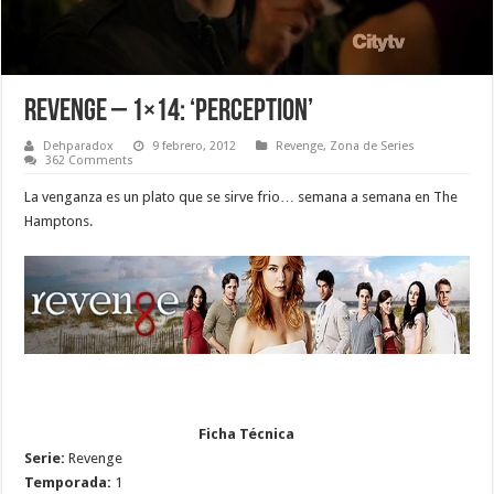
Revenge – 1×14: ‘Perception’
Dehparadox
9 febrero, 2012
Revenge
,
Zona de Series
362 Comments
La venganza es un plato que se sirve frio… semana a semana en The
Hamptons.
Ficha Técnica
Serie:
Revenge
Temporada:
1