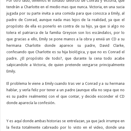
Por otro lado, tenemos el sonado divorcio de Conrad y Victoria, que
tendrán a Charlotte en el medio mas que nunca. Victoria, en una sucia
jugada por su parte invita a una comida para que conozca a Emily, al
padre de Conrad, aunque nada mas lejos de la realidad, ya que el
propósito de ella es ponerlo en contra de su hijo, ya que si algo no
tolera el patriarca de la familia Greyson son los escándalos, por lo
que gracias a ello, Emily se pone manos a la obra y enviá un CD a su
hermana Charlotte donde aparece su padre, David Clarke,
confesando que Charlotte es su hija biológica, y que no es Conrad el
padre. ¿El propósito de todo?, que durante la cena todo acabe
salpicandole a Victoria, de quien pretende vengarse principalmente
Emily.
El problema le viene a Emily cuando tras ver a Conrad y a su hermana
hablar, y verla feliz por tener a un padre (aunque ella no sepa que no
es su padre realmente) con el que contar, y decide esconder el CD
donde aparecía la confesión.
Y es aquí donde ambas historias se entrelazan, ya que Jack irrumpe en
la fiesta totalmente cabreado por lo visto en el video, donde una