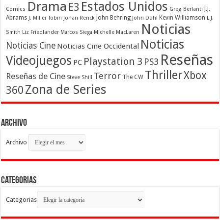
Drama
Estados Unidos
E3
Comics
J.J.
Greg Berlanti
Abrams
John Behring
Kevin Williamson
J. Miller Tobin
Johan Renck
John Dahl
L.J.
Noticias
Smith
Liz Friedlander
Marcos Siega
Michelle MacLaren
Noticias
Noticias Cine
Noticias Cine Occidental
Reseñas
Videojuegos
Playstation 3
PS3
PC
Thriller
Xbox
Terror
Reseñas de Cine
The CW
Steve Shill
Zona de Series
360
Archivo
Archivo
Categorias
Categorias