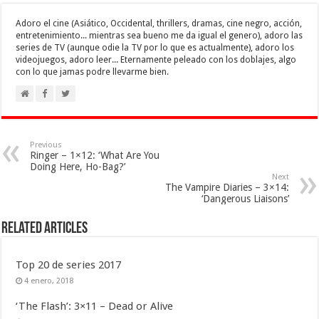
Adoro el cine (Asiático, Occidental, thrillers, dramas, cine negro, acción,
entretenimiento... mientras sea bueno me da igual el genero), adoro las
series de TV (aunque odie la TV por lo que es actualmente), adoro los
videojuegos, adoro leer... Eternamente peleado con los doblajes, algo
con lo que jamas podre llevarme bien.
Previous
Ringer – 1×12: ‘What Are You
Doing Here, Ho-Bag?’
Next
The Vampire Diaries – 3×14:
‘Dangerous Liaisons’
Related Articles
Top 20 de series 2017
4 enero, 2018
‘The Flash’: 3×11 – Dead or Alive