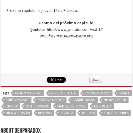
Proximo capitulo, el Jueves 15 de Febrero.
Promo del próximo capitulo
[youtube=http://www.youtube.com/watch?
v=G5f9IZPtsrU&w=645&h=385]
Tags
ASHLEY MADEKWE
CHRISTA B. ALLEN
CONNOR PAOLO
DRAMA
EMILY VANCAMP
ESTADOS UNIDOS
GABRIEL MANN
HENRY CZERNY
INTRIGA
JOSH BOWMAN
MADELEINE STOWE
MIKE KELLEY
NICK WECHSLER
RESEÑAS
REVENGE
THRILLER
ZONA DE SERIES
About Dehparadox