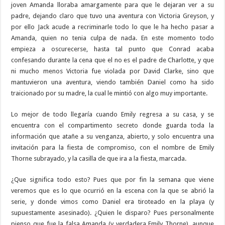
joven Amanda lloraba amargamente para que le dejaran ver a su
padre, dejando claro que tuvo una aventura con Victoria Greyson, y
por ello Jack acude a recriminarle todo lo que le ha hecho pasar a
Amanda, quien no tenia culpa de nada. En este momento todo
empieza a oscurecerse, hasta tal punto que Conrad acaba
confesando durante la cena que el no es el padre de Charlotte, y que
ni mucho menos Victoria fue violada por David Clarke, sino que
mantuvieron una aventura, viendo también Daniel como ha sido
traicionado por su madre, la cual le mintió con algo muy importante.
Lo mejor de todo llegaría cuando Emily regresa a su casa, y se
encuentra con el compartimento secreto donde guarda toda la
información que atañe a su venganza, abierto, y solo encuentra una
invitación para la fiesta de compromiso, con el nombre de Emily
Thorne subrayado, y la casilla de que ira a la fiesta, marcada.
¿Que significa todo esto? Pues que por fin la semana que viene
veremos que es lo que ocurrió en la escena con la que se abrió la
serie, y donde vimos como Daniel era tiroteado en la playa (y
supuestamente asesinado). ¿Quien le disparo? Pues personalmente
pienso que fue la falsa Amanda (y verdadera Emily Thorne), aunque