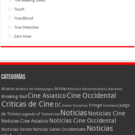
The Walking Dead
Touch
True Blood
True Detective
Zero Hour
Categorías
Arrow
Alcatraz
Análisis de Videojuegos
Artículos Recomendados
Banshee
Cine Occidental
Cine Asiatico
Breaking Bad
Criticas de Cine
DC
Fringe
Juego
Dexter
Doramas
Homeland
Noticias
Noticias Cine
de Tronos
Legends of Tomorrow
Noticias Cine Occidental
Noticias Cine Asiatico
Noticias
Noticias Series
Noticias Series Occidentales