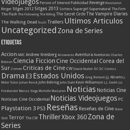
Videojuegos
Revenge
Person of Interest
Publicidad
Revolution
Sitges 2013
Sitges 2012
Ringer
Supergirl
Supernatural
Sorteos
The Firm
The Vampire Diaries
The Secret Circle
The Flash
The Following
The Killing
Ultimos Articulos
Trailers
The Walking Dead
Touch
Uncategorized
Zona de Series
Etiquetas
Accion
Aventura
Andrew Kreisberg
AMC
Aventuras
Charles
Arrowverse
Ciencia Ficcion
Cine Occidental
Corea del
Beeson
Criticas de Cine
Sur
CW
Crimen
David Nutter
DC
DC Comics
Drama
Estados Unidos
E3
J.J. Abrams
Greg Berlanti
J.
John Behring
Kevin Williamson
Miller Tobin
Johan Renck
John Dahl
L.J. Smith
Liz
Noticias
Noticias Cine
Friedlander
Marcos Siega
Michelle MacLaren
Noticias Videojuegos
Noticias Cine Occidental
PC
Reseñas
Playstation 3
PS3
Reseñas de Cine
Steve
Zona de
Thriller
Xbox 360
Terror
The CW
Shill
Series