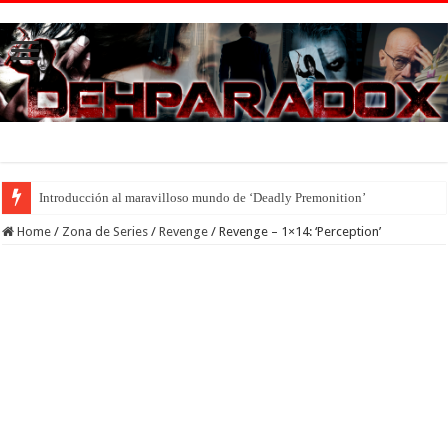
Introducción al maravilloso mundo de ‘Deadly Premonition’
Home
/
Zona de Series
/
Revenge
/
Revenge – 1×14: ‘Perception’