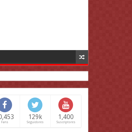
0,453
129k
1,400
Fans
Seguidores
Suscriptores