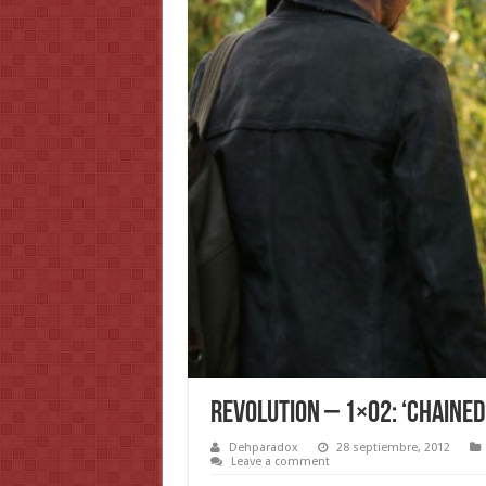
Revolution – 1×02: ‘Chained
Dehparadox
28 septiembre, 2012
Leave a comment