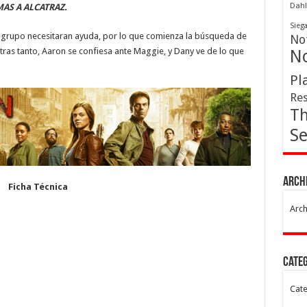
Dahl
AS A ALCATRAZ.
Sieg
el grupo necesitaran ayuda, por lo que comienza la búsqueda de
Not
ras tanto, Aaron se confiesa ante Maggie, y Dany ve de lo que
No
Pl
Res
Th
Se
Arch
Ficha Técnica
Arch
Cate
Cate