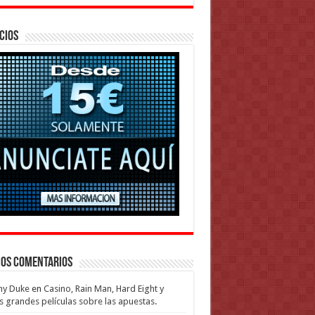
cios
mos Comentarios
my Duke
en
Casino, Rain Man, Hard Eight y
s grandes películas sobre las apuestas.