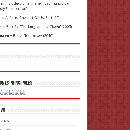
en
Introducción al maravilloso mundo de
dly Premonition’
en
Análisis ‘The Last Of Us: Parte II’
y
en
Reseña: ‘The King and the Clown’ (2005)
ena
en
A Better Tomorrow (2010)
ones Principales
ivo
o 2026
o 2026