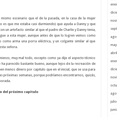
ene
dici
l mismo escenario que el de la pasada, en la casa de la mujer
nov
o es que me estaba casi durmiendo) que ayuda a Danny y que
sep
un artefacto similar al que el padre de Charlie y Danny tenia,
egue a esta mujer, aunque antes de que lo logren vemos como
ago
do como arma una porra eléctrica, y un colgante similar al que
may
esta señora.
abri
omienzo, muy mal todo, excepto como ya dije el aspecto técnico
ene
e ha parecido bastante bueno, aunque lejos de la recreación de
dici
nen menos dinero por capitulo que en el inicial, que se usa para
 las próximas semanas, porque podríamos encontrarnos, quizás,
nov
porada.
octu
 del próximo capitulo
ago
juli
juni