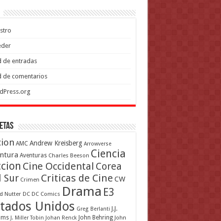
stro
eder
 de entradas
 de comentarios
dPress.org
etas
cion
Andrew Kreisberg
AMC
Arrowverse
Ciencia
ntura
Aventuras
Charles Beeson
ccion
Cine Occidental
Corea
Criticas de Cine
l Sur
CW
Crimen
Drama
E3
d Nutter
DC
DC Comics
tados Unidos
J.J.
Greg Berlanti
ams
John Behring
J. Miller Tobin
Johan Renck
John