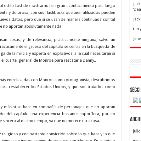
Jack
y al estilo Lost de mostrarnos un gran acontecimiento para luego
‘Dea
enta y dolorosa, con sus flashbacks que bien utilizados pueden
Jack
uevos datos, pero que si se usan de manera continuada con tal
ue no aportan absolutamente nada.
terr
Jim
an cosas, y de relevancia, prácticamente ninguna, salvo un
acticamente el grueso del capítulo se centra en la búsqueda de
 de la milicia y experta en explosivos, a la cual necesitaran si
 el cuartel general de Monroe para rescatar a Danny..
scenas entrelazadas con Monroe como protagonista, descubrimos
ara restablecer los Estados Unidos, y que son tratados como
Secci
 y más si se hace en compañía de personajes que no aportan
o del capítulo una experiencia bastante soporífera, por no
Arch
ue sincero al mismo tiempo, ya que no merece otra cosa.
juli
 religioso y con bastante convicción sobre lo que hace y lo que
juni
quienes van juntos camino de reunirse con Monroe. En cuanto a