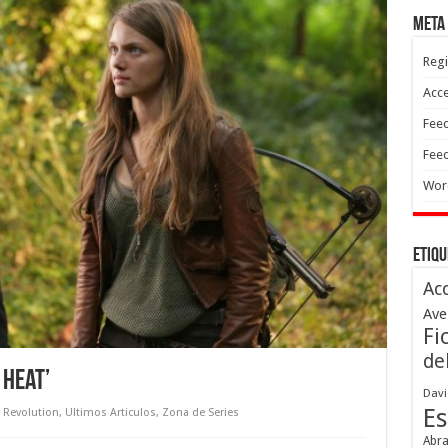
Meta
Regi
Acc
Feed
Feed
Wor
Etiqu
Ac
Ave
Fi
de
 Heat’
Davi
Es
Revolution
,
Ultimos Articulos
,
Zona de Series
Abr