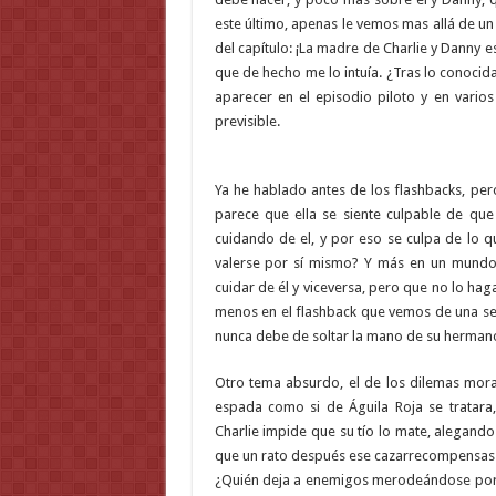
este último, apenas le vemos mas allá de un
del capítulo: ¡La madre de Charlie y Danny e
que de hecho me lo intuía. ¿Tras lo conocida
aparecer en el episodio piloto y en varios
previsible.
Ya he hablado antes de los flashbacks, pero
parece que ella se siente culpable de q
cuidando de el, y por eso se culpa de lo 
valerse por sí mismo? Y más en un mundo 
cuidar de él y viceversa, pero que no lo hag
menos en el flashback que vemos de una se
nunca debe de soltar la mano de su herman
Otro tema absurdo, el de los dilemas mora
espada como si de Águila Roja se tratara,
Charlie impide que su tío lo mate, alegand
que un rato después ese cazarrecompensas 
¿Quién deja a enemigos merodeándose por ah