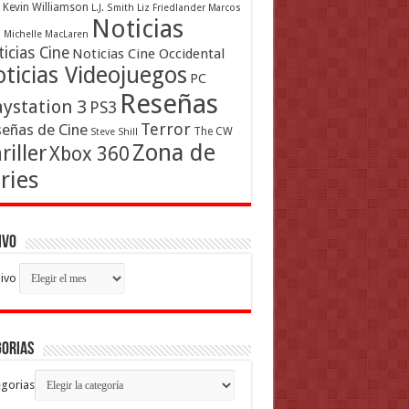
Kevin Williamson
L.J. Smith
Liz Friedlander
Marcos
Noticias
a
Michelle MacLaren
icias Cine
Noticias Cine Occidental
ticias Videojuegos
PC
Reseñas
aystation 3
PS3
Terror
eñas de Cine
The CW
Steve Shill
Zona de
riller
Xbox 360
ries
ivo
ivo
gorias
gorias