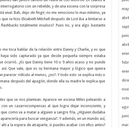
 interrogatorio con un rebelde, y de una escena con la sorpresa
may
stá viva!. Bah, dejo de fingir; no me emociono lo mas mínimo, ya
abri
 que se hizo Elizabeth Mitchell después de Lost iba a limitarse a
 flashbacks totalmente insulsos? Pues no, y era algo bastante
sep
juni
abri
 me toca hablar de la relación entre Danny y Charlie, y es que
ene
ue haya sido capturado ya que desde pequeña siempre estaba
que ocurrió. ¿Es que Danny tiene 10 o 9 años acaso y no puede
febr
así. Que vale, que es su hermana mayor y lógico que quiera
ene
an parecer ridículo al menos, ¿no?. Y todo esto se explica más o
dici
mana después del apagón, donde ella su madre le explica que
o.
nov
octu
les que se nos plantean. Aparece en escena Miles peleando a
 con un cazarrecompensas al que logra dejar inconsciente, y
ago
o que como va a matar a alguien a sangre fría. ¿Alguien dudaba
juni
aparecería para buscar venganza?. Y además, en un mundo así,
mar
í a la espera de atraparte, si puedes acabar con ellos antes?