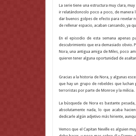
La serie tiene una estructura muy clara, mu
ir relatándonoslo poco a poco, de manera l
dar buenos golpes de efecto para revelar n
de rellenar espacio, acaban cansando, ya q
En el episodio de esta semana apenas pas
descubrimiento que era demasiado obvio. Pr
Nora, una antigua amiga de Miles, poco amiga
quieren tener alguna oportunidad de asaltar
Gracias a la historia de Nora, y algunas e
que hay un grupo de rebeldes que luchan p
terroristas por parte de Monroe y la milicia.
La búsqueda de Nora es bastante pesada,
absolutamente nada, lo que acaba haciend
dedicarle algún adjetivo más hiriente, aunq
Vemos que el Capitan Neville es alguien muy
debe hacer, y poco mas sobre él y Danny, 