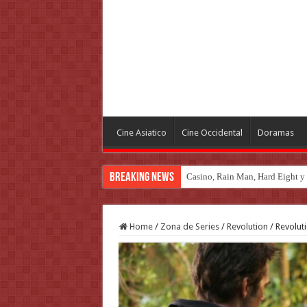
Cine Asiatico
Cine Occidental
Doramas
Breaking News
Casino, Rain Man, Hard Eight y o
Introducción al maravilloso mu
Home
/
Zona de Series
/
Revolution
/
Revoluti