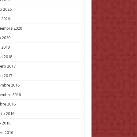
o 2026
l 2026
tiembre 2020
o 2020
l 2019
ro 2018
ero 2017
ro 2017
embre 2016
iembre 2016
bre 2016
sto 2016
o 2016
zo 2016