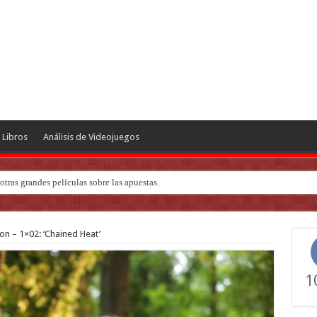
Libros
Análisis de Videojuegos
tras grandes películas sobre las apuestas.
ndo de ‘Deadly Premonition’
on – 1×02: ‘Chained Heat’
1