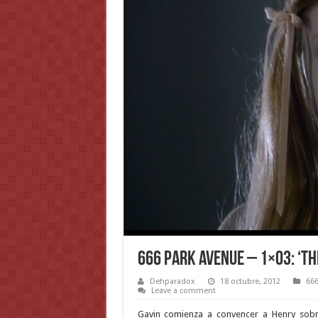
666 Park Avenue – 1×03: ‘Th
Dehparadox
18 octubre, 2012
666
Leave a comment
Gavin comienza a convencer a Henry sobre