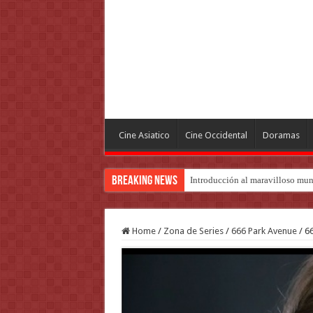
Cine Asiatico
Cine Occidental
Doramas
Breaking News
Introducción al maravilloso mu
Home
/
Zona de Series
/
666 Park Avenue
/
66