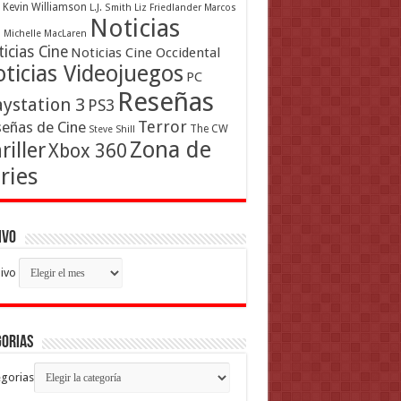
Kevin Williamson
L.J. Smith
Liz Friedlander
Marcos
Noticias
a
Michelle MacLaren
icias Cine
Noticias Cine Occidental
ticias Videojuegos
PC
Reseñas
aystation 3
PS3
Terror
eñas de Cine
The CW
Steve Shill
Zona de
riller
Xbox 360
ries
ivo
ivo
gorias
gorias