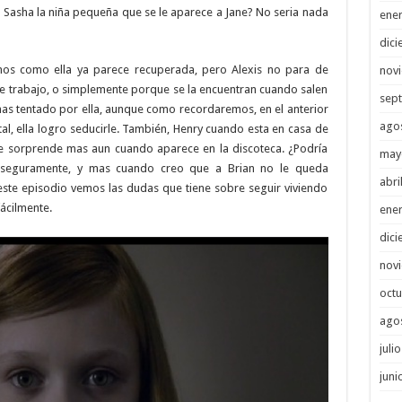
r Sasha la niña pequeña que se le aparece a Jane? No seria nada
ene
dici
mos como ella ya parece recuperada, pero Alexis no para de
nov
de trabajo, o simplemente porque se la encuentran cuando salen
sep
z mas tentado por ella, aunque como recordaremos, en el anterior
ago
tal, ella logro seducirle. También, Henry cuando esta en casa de
y se sorprende mas aun cuando aparece en la discoteca. ¿Podría
may
y seguramente, y mas cuando creo que a Brian no le queda
abri
este episodio vemos las dudas que tiene sobre seguir viviendo
fácilmente.
ene
dici
nov
octu
ago
juli
juni