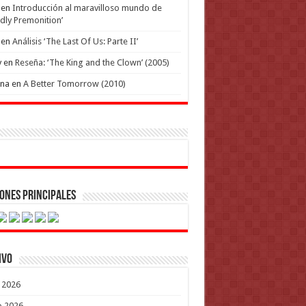
en
Introducción al maravilloso mundo de
dly Premonition’
en
Análisis ‘The Last Of Us: Parte II’
y
en
Reseña: ‘The King and the Clown’ (2005)
ena
en
A Better Tomorrow (2010)
ones Principales
ivo
o 2026
o 2026