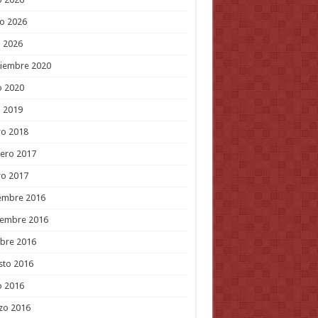
o 2026
l 2026
tiembre 2020
o 2020
l 2019
ro 2018
ero 2017
ro 2017
embre 2016
iembre 2016
bre 2016
sto 2016
o 2016
zo 2016