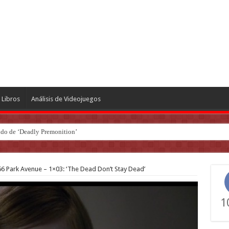
Libros
Análisis de Videojuegos
ndo de ‘Deadly Premonition’
6 Park Avenue – 1×03: ‘The Dead Don’t Stay Dead’
1