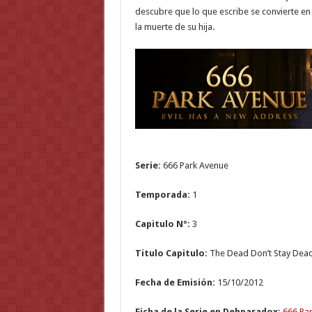
descubre que lo que escribe se convierte en
la muerte de su hija.
Serie:
666 Park Avenue
Temporada:
1
Capitulo Nº:
3
Titulo Capitulo:
The Dead Don’t Stay Dea
Fecha de Emisión:
15/10/2012
Ficha de la Serie en Dehparadox:
666 Pa