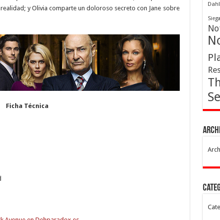
Dahl
 realidad; y Olivia comparte un doloroso secreto con Jane sobre
Sieg
Not
No
Pl
Res
Th
Se
Ficha Técnica
Arch
Arch
d
Cate
Cate
rk Avenue en Dehparadox.es