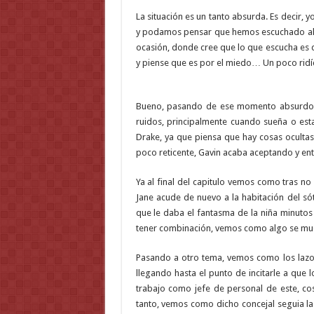
La situación es un tanto absurda. Es decir,
y podamos pensar que hemos escuchado algú
ocasión, donde cree que lo que escucha es d
y piense que es por el miedo… Un poco ridí
Bueno, pasando de ese momento absurdo (p
ruidos, principalmente cuando sueña o est
Drake, ya que piensa que hay cosas oculta
poco reticente, Gavin acaba aceptando y en
Ya al final del capitulo vemos como tras n
Jane acude de nuevo a la habitación del s
que le daba el fantasma de la niña minutos 
tener combinación, vemos como algo se mue
Pasando a otro tema, vemos como los lazos
llegando hasta el punto de incitarle a que
trabajo como jefe de personal de este, c
tanto, vemos como dicho concejal seguia la