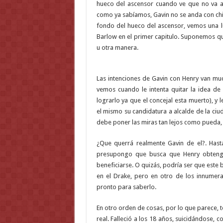
hueco del ascensor cuando ve que no va a
como ya sabíamos, Gavin no se anda con chi
fondo del hueco del ascensor, vemos una l
Barlow en el primer capitulo. Suponemos qu
u otra manera.
Las intenciones de Gavin con Henry van muc
vemos cuando le intenta quitar la idea de
lograrlo ya que el concejal esta muerto), y 
el mismo su candidatura a alcalde de la ciu
debe poner las miras tan lejos como pueda, 
¿Que querrá realmente Gavin de el?. Hast
presupongo que busca que Henry obtenga
beneficiarse. O quizás, podría ser que este
en el Drake, pero en otro de los innumera
pronto para saberlo.
En otro orden de cosas, por lo que parece, to
real. Falleció a los 18 años, suicidándose,