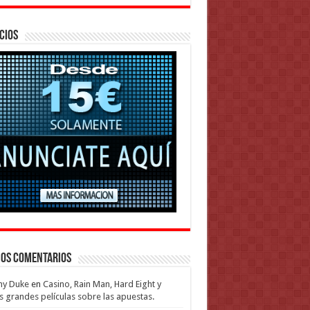
cios
mos Comentarios
my Duke
en
Casino, Rain Man, Hard Eight y
s grandes películas sobre las apuestas.