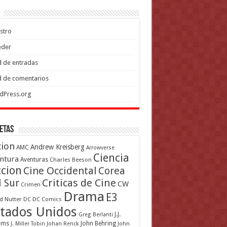
stro
eder
 de entradas
 de comentarios
dPress.org
etas
cion
Andrew Kreisberg
AMC
Arrowverse
Ciencia
ntura
Aventuras
Charles Beeson
ccion
Cine Occidental
Corea
Criticas de Cine
l Sur
CW
Crimen
Drama
E3
d Nutter
DC
DC Comics
tados Unidos
J.J.
Greg Berlanti
ams
John Behring
J. Miller Tobin
Johan Renck
John