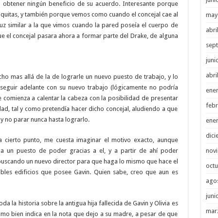
 obtener ningún beneficio de su acuerdo. Interesante porque
quitas, y también porque vemos como cuando el concejal cae al
may
uz similar a la que vimos cuando la pared poseía el cuerpo de
abri
e el concejal pasara ahora a formar parte del Drake, de alguna
sep
juni
abri
ho mas allá de la de lograrle un nuevo puesto de trabajo, y lo
 seguir adelante con su nuevo trabajo (lógicamente no podría
ene
le comienza a calentar la cabeza con la posibilidad de presentar
febr
dad, tal y como pretendía hacer dicho concejal, aludiendo a que
y no parar nunca hasta lograrlo.
ene
dici
a cierto punto, me cuesta imaginar el motivo exacto, aunque
nov
 un puesto de poder gracias a el, y a partir de ahí poder
 buscando un nuevo director para que haga lo mismo que hace el
octu
bles edificios que posee Gavin. Quien sabe, creo que aun es
ago
juni
da la historia sobre la antigua hija fallecida de Gavin y Olivia es
mar
 como bien indica en la nota que dejo a su madre, a pesar de que