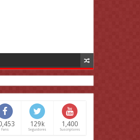
0,453
129k
1,400
Fans
Seguidores
Suscriptores