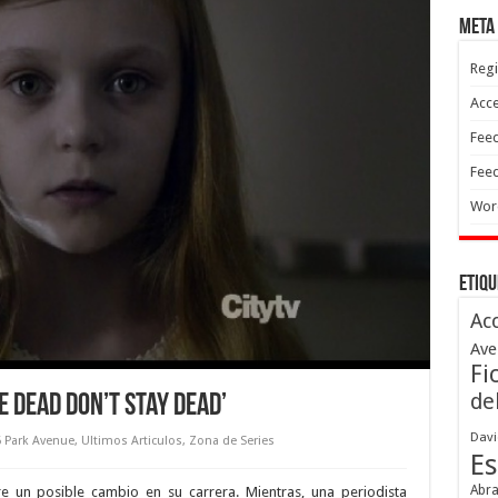
Meta
Regi
Acc
Feed
Feed
Wor
Etiqu
Ac
Ave
Fi
de
e Dead Don’t Stay Dead’
Davi
 Park Avenue
,
Ultimos Articulos
,
Zona de Series
Es
Abr
 un posible cambio en su carrera. Mientras, una periodista