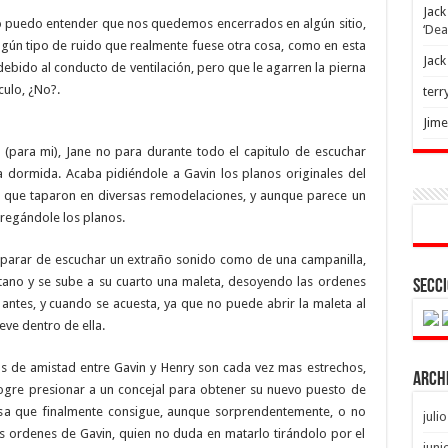
Jack
 yo puedo entender que nos quedemos encerrados en algún sitio,
‘Dea
n tipo de ruido que realmente fuese otra cosa, como en esta
Jack
ebido al conducto de ventilación, pero que le agarren la pierna
culo, ¿No?.
terr
Jim
ara mi), Jane no para durante todo el capitulo de escuchar
a dormida. Acaba pidiéndole a Gavin los planos originales del
s que taparon en diversas remodelaciones, y aunque parece un
tregándole los planos.
o parar de escuchar un extraño sonido como de una campanilla,
ótano y se sube a su cuarto una maleta, desoyendo las ordenes
Secci
antes, y cuando se acuesta, ya que no puede abrir la maleta al
ve dentro de ella.
 de amistad entre Gavin y Henry son cada vez mas estrechos,
Arch
 logre presionar a un concejal para obtener su nuevo puesto de
osa que finalmente consigue, aunque sorprendentemente, o no
juli
s ordenes de Gavin, quien no duda en matarlo tirándolo por el
juni