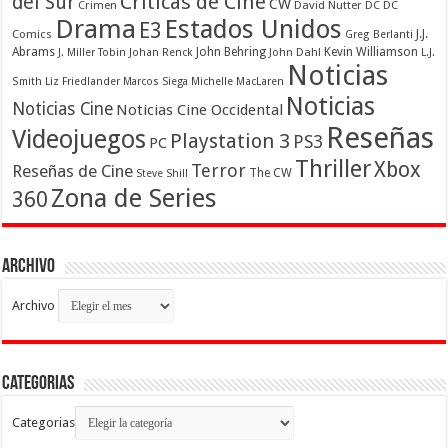
Criticas de Cine
del Sur
CW
Crimen
David Nutter
DC
DC
Drama
Estados Unidos
E3
Comics
J.J.
Greg Berlanti
Abrams
John Behring
Kevin Williamson
J. Miller Tobin
Johan Renck
John Dahl
L.J.
Noticias
Smith
Liz Friedlander
Marcos Siega
Michelle MacLaren
Noticias
Noticias Cine
Noticias Cine Occidental
Reseñas
Videojuegos
Playstation 3
PS3
PC
Thriller
Xbox
Terror
Reseñas de Cine
The CW
Steve Shill
Zona de Series
360
Archivo
Archivo
Categorias
Categorias