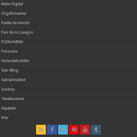
Nube Digital
OrgulloGamer
Paella de Kimchi
Pais de los Juegos
PS3XLAVENA
Psicocine
Seriesdebolsillo
Star Wlog
Subsplotation
Suxinsu
Tanakaseries
Vayatele
Xfar