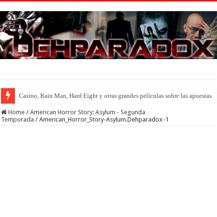
Casino, Rain Man, Hard Eight y otras grandes películas sobre las apuestas.
Introducción al maravilloso mundo de ‘Deadly Premonition’
Home
/
American Horror Story: Asylum - Segunda
Temporada
/
American_Horror_Story-Asylum.Dehparadox-1