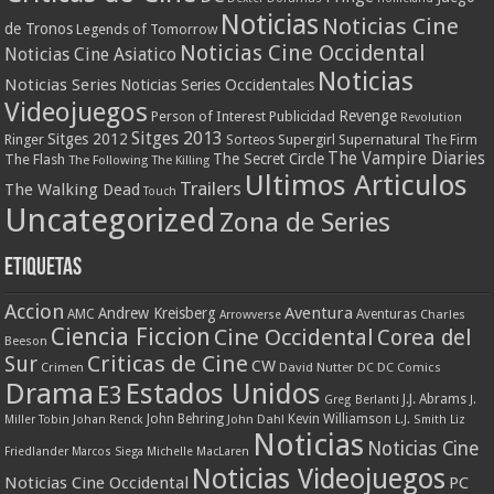
Noticias
Noticias Cine
de Tronos
Legends of Tomorrow
Noticias Cine Occidental
Noticias Cine Asiatico
Noticias
Noticias Series
Noticias Series Occidentales
Videojuegos
Revenge
Person of Interest
Publicidad
Revolution
Sitges 2013
Sitges 2012
Ringer
Supergirl
Supernatural
Sorteos
The Firm
The Vampire Diaries
The Secret Circle
The Flash
The Following
The Killing
Ultimos Articulos
Trailers
The Walking Dead
Touch
Uncategorized
Zona de Series
Etiquetas
Accion
Aventura
Andrew Kreisberg
AMC
Aventuras
Charles
Arrowverse
Ciencia Ficcion
Cine Occidental
Corea del
Beeson
Criticas de Cine
Sur
CW
Crimen
David Nutter
DC
DC Comics
Drama
Estados Unidos
E3
J.J. Abrams
Greg Berlanti
J.
John Behring
Kevin Williamson
Miller Tobin
Johan Renck
John Dahl
L.J. Smith
Liz
Noticias
Noticias Cine
Friedlander
Marcos Siega
Michelle MacLaren
Noticias Videojuegos
Noticias Cine Occidental
PC