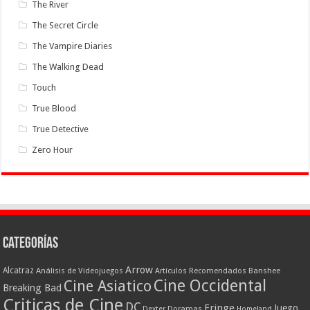
The River
The Secret Circle
The Vampire Diaries
The Walking Dead
Touch
True Blood
True Detective
Zero Hour
Categorías
Arrow
Alcatraz
Análisis de Videojuegos
Artículos Recomendados
Banshee
Cine Occidental
Cine Asiatico
Breaking Bad
Criticas de Cine
DC
Fringe
Juego
Dexter
Doramas
Homeland